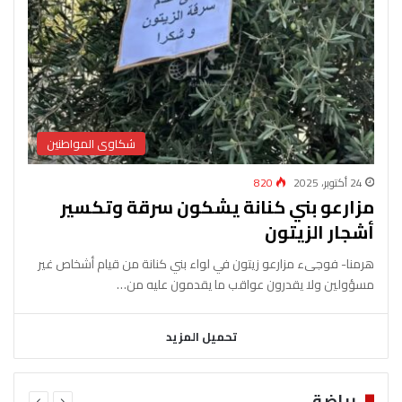
شكاوى المواطنين
24 أكتوبر، 2025
820
مزارعو بني كنانة يشكون سرقة وتكسير
أشجار الزيتون
‎هرمنا- فوجىء مزارعو زيتون في لواء بني كنانة من قيام أشخاص غير
مسؤولين ولا يقدرون عواقب ما يقدمون عليه من…
تحميل المزيد
رياضة