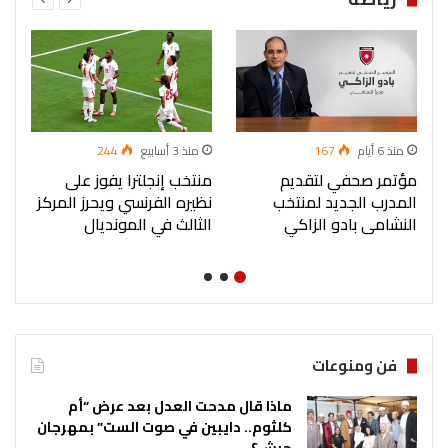
منذ 6 أيام
167
منذ 3 أسابيع
244
مؤتمر صحفي لتقديم
منتخب إنجلترا يفوز على
إس
المدرب الجديد لمنتخب
نظيره الفرنسي ويحرز المركز
ال
النشامى بادو الزاكي
الثالث في المونديال
ب
فن ومنوعات
ماذا قال مدحت العدل بعد عرض “أم
كلثوم.. دايبين في صوت الست” بمهرجان