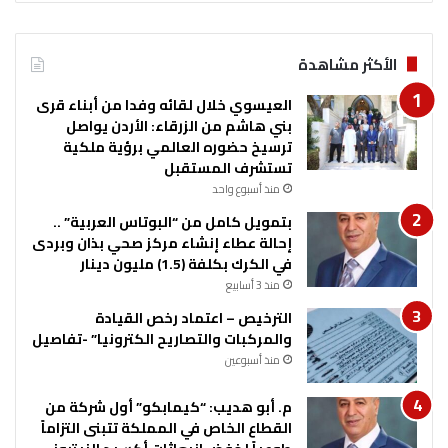
الأكثر مشاهدة
العيسوي خلال لقائه وفدا من أبناء قرى
بني هاشم من الزرقاء: الأردن يواصل
ترسيخ حضوره العالمي برؤية ملكية
تستشرف المستقبل
منذ أسبوع واحد
بتمويل كامل من “البوتاس العربية” ..
إحالة عطاء إنشاء مركز صحي بذان وبردى
في الكرك بكلفة (1.5) مليون دينار
منذ 3 أسابيع
الترخيص – اعتماد رخص القيادة
والمركبات والتصاريح الكترونيا” -تفاصيل
منذ أسبوعين
م. أبو هديب: “كيمابكو” أول شركة من
القطاع الخاص في المملكة تتبنى التزاماً