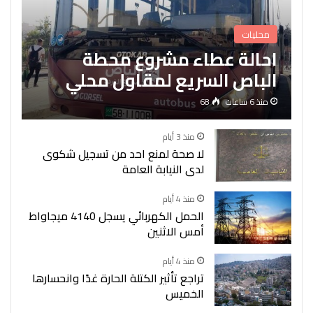
محليات
احالة عطاء مشروع محطة
الباص السريع لمقاول محلي
منذ 6 ساعات
68
منذ 3 أيام
لا صحة لمنع احد من تسجيل شكوى
لدى النيابة العامة
منذ 4 أيام
الحمل الكهربائي يسجل 4140 ميجاواط
أمس الاثنين
منذ 4 أيام
تراجع تأثير الكتلة الحارة غدًا وانحسارها
الخميس