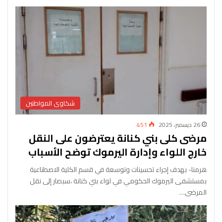
شكاوى المواطنين
26 ديسمبر، 2025
451
مرضى كلى بني كنانة يعترضون على النقل
خارج اللواء وإدارة اليرموك توضح الأسباب
‎هرمنا- بهدف إجراء تحسينات وتوسعة في قسم الكلية الاصطناعية
بمستشفى اليرموك الحكومي في لواء بني كنانة ،سبصار إلى نقل
المرضى…