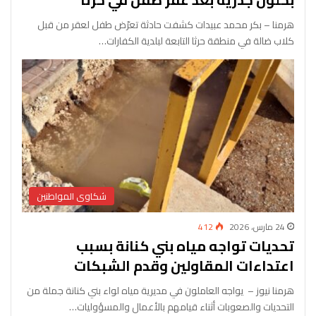
هرمنا – بكر محمد عبيدات كشفت حادثة تعرّض طفل لعقر من قبل
كلاب ضالة في منطقة حرثا التابعة لبلدية الكفارات…
شكاوى المواطنين
24 مارس، 2026
412
تحديات تواجه مياه بني كنانة بسبب
اعتداءات المقاولين وقدم الشبكات
‎هرمنا نيوز – ‎ ‎يواجه العاملون في مديرية مياه لواء بني كنانة جملة من
التحديات والصعوبات أثناء قيامهم بالأعمال والمسؤوليات…