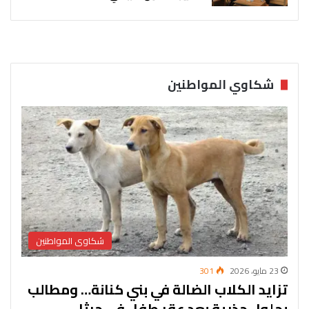
شكاوي المواطنين
شكاوى المواطنين
23 مايو، 2026
301
تزايد الكلاب الضالة في بني كنانة… ومطالب
بحلول جذرية بعد عقر طفل في حرثا