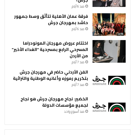
جرش؟
منذ 6 أيام
فرقة عمان الأهلية تتألّق وسط جمهور
حاشد بمهرجان جرش
منذ 6 أيام
اختتام عروض مهرجان المونودراما
المسرحي الرابع بمسرحية “الغداء الأخير”
من الأردن
منذ 7 أيام
الفن الأردني حاضر في مهرجان جرش
بتكريم رموزه وأغانيه الوطنية والتراثية
منذ 7 أيام
الخضير: نجاح مهرجان جرش هو نجاح
لجميع مؤسسات الدولة
منذ أسبوع واحد