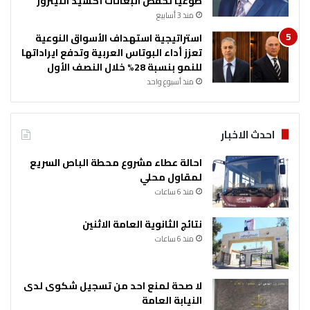
طوعياً لخفض انبعاثات أكسيد النيتروز
منذ 3 أسابيع
استراتيجية استهداف الأسواق النوعية
تعزز أداء البوتاس العربية وتدفع ايراداتها
للنمو بنسبة 28% خلال النصف الأول
منذ أسبوع واحد
احدث الاخبار
احالة عطاء مشروع محطة الباص السريع
لمقاول محلي
منذ 6 ساعات
نتائج الثانوية العامة الاثنين
منذ 6 ساعات
لا صحة لمنع احد من تسجيل شكوى لدى
النيابة العامة