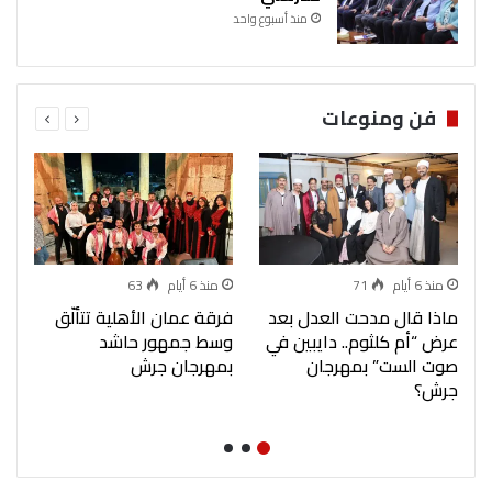
منذ أسبوع واحد
فن ومنوعات
منذ 6 أيام
71
منذ 6 أيام
63
ماذا قال مدحت العدل بعد
فرقة عمان الأهلية تتألّق
ا
عرض “أم كلثوم.. دايبين في
وسط جمهور حاشد
ال
صوت الست” بمهرجان
بمهرجان جرش
بم
جرش؟
ال