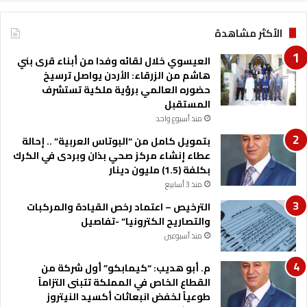
الأكثر مشاهدة
العيسوي خلال لقائه وفدا من أبناء قرى بني
هاشم من الزرقاء: الأردن يواصل ترسيخ
حضوره العالمي برؤية ملكية تستشرف
المستقبل
منذ أسبوع واحد
بتمويل كامل من “البوتاس العربية” .. إحالة
عطاء إنشاء مركز صحي بذان وبردى في الكرك
بكلفة (1.5) مليون دينار
منذ 3 أسابيع
الترخيص – اعتماد رخص القيادة والمركبات
والتصاريح الكترونيا” -تفاصيل
منذ أسبوعين
م. أبو هديب: “كيمابكو” أول شركة من
القطاع الخاص في المملكة تتبنى التزاماً
طوعياً لخفض انبعاثات أكسيد النيتروز