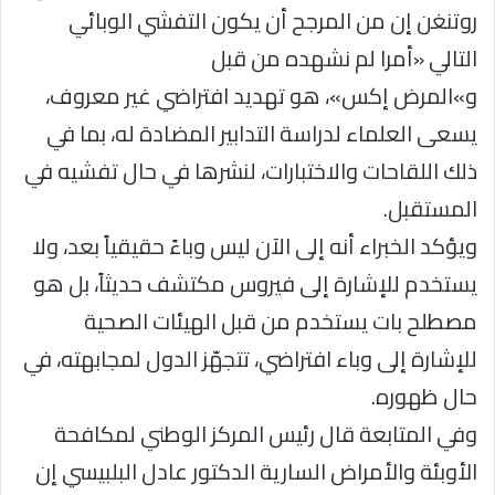
روتنغن إن من المرجح أن يكون التفشي الوبائي
التالي «أمرا لم نشهده من قبل
و»المرض إكس»، هو تهديد افتراضي غير معروف،
يسعى العلماء لدراسة التدابير المضادة له، بما في
ذلك اللقاحات والاختبارات، لنشرها في حال تفشيه في
المستقبل.
ويؤكد الخبراء أنه إلى الآن ليس وباءً حقيقياً بعد، ولا
يستخدم للإشارة إلى فيروس مكتشف حديثاً، بل هو
مصطلح بات يستخدم من قبل الهيئات الصحية
للإشارة إلى وباء افتراضي، تتجهّز الدول لمجابهته، في
حال ظهوره.
وفي المتابعة قال رئيس المركز الوطني لمكافحة
الأوبئة والأمراض السارية الدكتور عادل البلبيسي إن