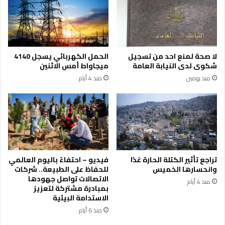
لا صحة لمنع احد من تسجيل
الحمل الكهربائي يسجل 4140
شكوى لدى النيابة العامة
ميجاواط أمس الاثنين
منذ يومين
منذ 4 أيام
تراجع تأثير الكتلة الحارة غدًا
فيديو – احتفاءً باليوم العالمي
وانحسارها الخميس
للحفاظ على الطبيعة.. شركات
الاتصالات تواصل جهودها
منذ 4 أيام
بمبادرة مشتركة لتعزيز
الاستدامة البيئية
منذ 6 أيام