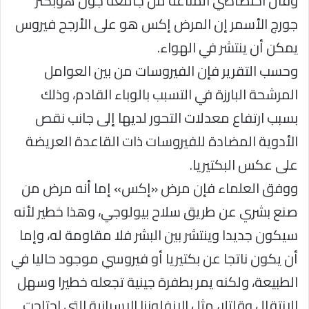
وقال اختصاصي المناعة من جامعة جون هوبكنز
جورج الأسمر إن المرض إكس هو على الأرجح فيروس
يمكن أن ينتشر في الهواء.
وحسب التقرير فإن الفيروسات من بين العوامل
المرشحة البارزة في التسبب بالوباء القادم، وذلك
بسبب ارتفاع معدلات التحور لديها إلى جانب نقص
الأدوية المضادة للفيروسات ذات القاعدة العريضة
على عكس البكتيريا.
ووفق العلماء فإن مرض «إكس» إما أنه مرض من
صنع بشري عن طريق سلاح بيولوجي، وهذا خطير لأنه
سيكون جديدا وينتشر بين البشر فلا مقاومة له، وإما
أن يكون ناتجا عن بكتيريا أو فيروسي موجود حاليا في
الطبيعة، ولكنه يمر بطفرة جينية تجعله خطيرا وسهل
الانتقال وقاتلا، مثل الإنفلونزا الإسبانية التي اجتاحت