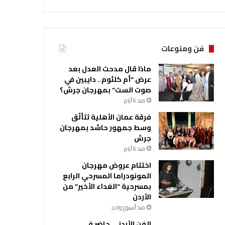
فن ومنوعات
ماذا قال مدحت العدل بعد
عرض “أم كلثوم.. دايبين في
صوت الست” بمهرجان جرش؟
منذ 6 أيام
فرقة عمان الأهلية تتألّق
وسط جمهور حاشد بمهرجان
جرش
منذ 6 أيام
اختتام عروض مهرجان
المونودراما المسرحي الرابع
بمسرحية “الغداء الأخير” من
الأردن
منذ أسبوع واحد
الفن الأردني حاضر في