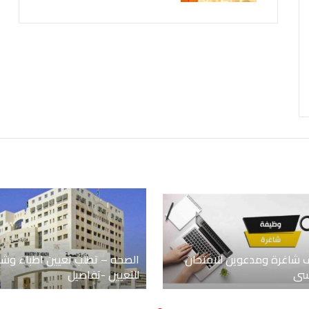
 شاغرة ومدعوين للامتحان
الصحه – تطلب تعيين اطباء وشو
فسي
للتعيين -تفاصيل