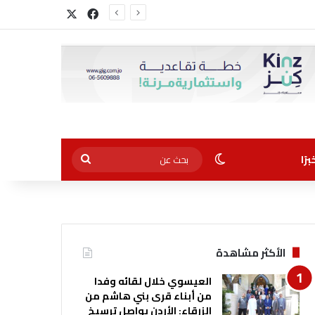
‫X
فيسبوك
الوضع المظلم
بحث
رًا
عن
ية…
الأكثر مشاهدة
العيسوي خلال لقائه وفدا
من أبناء قرى بني هاشم من
الزرقاء: الأردن يواصل ترسيخ