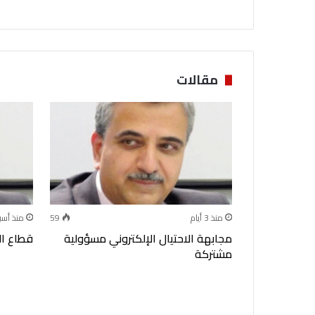
مقالات
165
منذ 3 أيام
59
منذ أسب
ة في القطاع
مجابهة الاحتيال الإلكتروني مسؤولية
قطاع ال
مشتركة