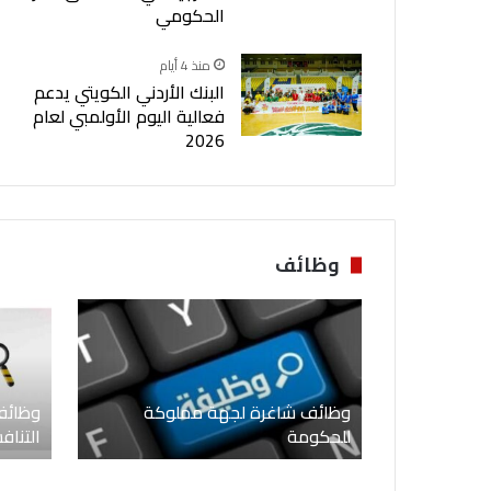
الحكومي
منذ 4 أيام
البنك الأردني الكويتي يدعم
فعالية اليوم الأولمبي لعام
2026
وظائف
ين معلمين
وظائف شاغرة لجهة مملوكة
وظائف
للحكومة
التنا