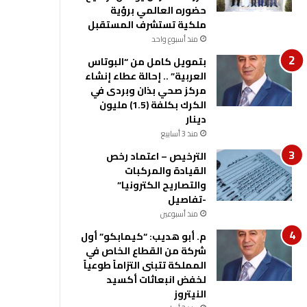
حضوره العالمي برؤية
ملكية تستشرف المستقبل
منذ أسبوع واحد
بتمويل كامل من “البوتاس
العربية” .. إحالة عطاء إنشاء
مركز صحي بذان وبردى في
الكرك بكلفة (1.5) مليون
دينار
منذ 3 أسابيع
الترخيص – اعتماد رخص
القيادة والمركبات
والتصاريح الكترونيا”
-تفاصيل
منذ أسبوعين
م. أبو هديب: “كيمابكو” أول
شركة من القطاع الخاص في
المملكة تتبنى التزاماً طوعياً
لخفض انبعاثات أكسيد
النيتروز