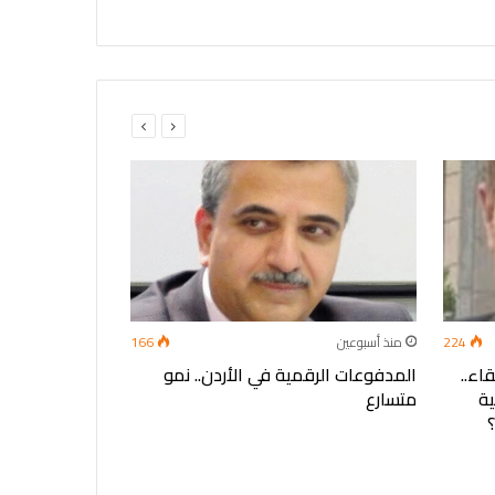
224
منذ أسبوعين
166
منذ 3 أسابيع
اء..
المدفوعات الرقمية في الأردن.. نمو
المؤشرات البيئ
ية
متسارع