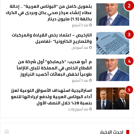
بتمويل كامل من “البوتاس العربية” .. إحالة
عطاء إنشاء مركز صحي بذان وبردى في الكرك
بكلفة (1.5) مليون دينار
منذ 3 أسابيع
الترخيص – اعتماد رخص القيادة والمركبات
والتصاريح الكترونيا” -تفاصيل
منذ أسبوعين
م. أبو هديب: “كيمابكو” أول شركة من
القطاع الخاص في المملكة تتبنى التزاماً
طوعياً لخفض انبعاثات أكسيد النيتروز
منذ 3 أسابيع
استراتيجية استهداف الأسواق النوعية تعزز
أداء البوتاس العربية وتدفع ايراداتها للنمو
بنسبة 28% خلال النصف الأول
منذ أسبوع واحد
احدث الاخبار