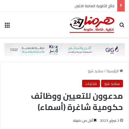
نتائج الثانوية العامة الاثنين
بحث عن
الق
الرئيسية
/
سلايد شو
سلايد شو
محليات
مدعوون للتعيين ووظائف
حكومية شاغرة (أسماء)
2 فبراير، 2023
أقل من دقيقة