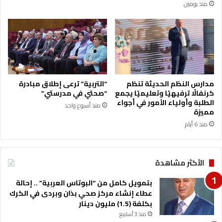
منذ يومين
مدارس النظم الحديثة تنظم
“التربية” ترعى إطلاق مبادرة
كرنفالًا ترفيهيًا وتعليميًا يجمع
“صحتي في مدرستي”
الطلبة وأولياء الأمور في أجواء
منذ أسبوع واحد
مميزة
منذ 6 أيام
الأكثر مشاهدة
بتمويل كامل من “البوتاس العربية” .. إحالة
عطاء إنشاء مركز صحي بذان وبردى في الكرك
بكلفة (1.5) مليون دينار
منذ 3 أسابيع