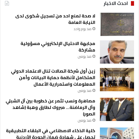
احدث الاخبار
لا صحة لمنع احد من تسجيل شكوى لدى
النيابة العامة
منذ يوم واحد
مجابهة الاحتيال الإلكتروني مسؤولية
مشتركة
منذ يومين
زين أول شركة اتصالات تنال الاعتماد الدولي
المتكامل لأنظمة حماية البيانات وأمن
المعلومات واستمرارية الأعمال
منذ يومين
مصاهرة ونسب تثمر عن خطوبة بين آل الشبلي
وآل الرماضنة… مبروك لطارق وهبة (شاهد
الصور)
منذ يومين
كلية الذكاء الاصطناعي في البلقاء التطبيقية
تحصل على شهادة ضمان الجودة الأردنية