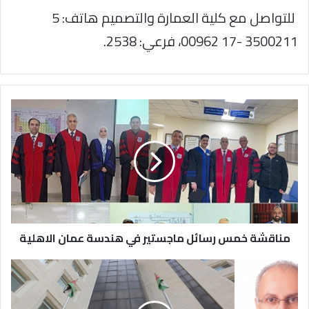
للتواصل مع كلية العمارة والتصميم هاتف: 5
3500211 -17 00962، فرعي: 2538.
مناقشة
خمس
رسائل
ماجستير
في
هندسة
عمان
الاهلية
مناقشة خمس رسائل ماجستير في هندسة عمان الاهلية
فرع
مؤسسة
الضمان
الإجتماعي