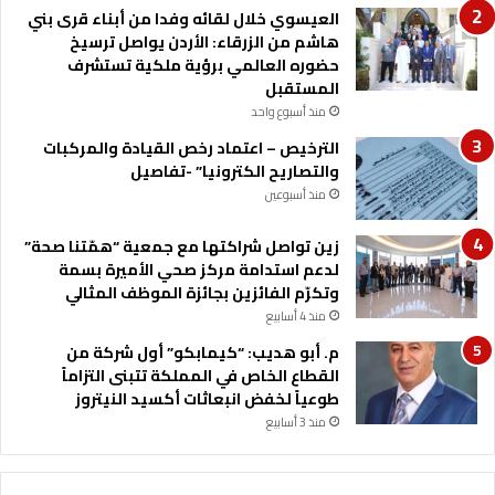
العيسوي خلال لقائه وفدا من أبناء قرى بني
هاشم من الزرقاء: الأردن يواصل ترسيخ
حضوره العالمي برؤية ملكية تستشرف
المستقبل
منذ أسبوع واحد
الترخيص – اعتماد رخص القيادة والمركبات
والتصاريح الكترونيا” -تفاصيل
منذ أسبوعين
زين تواصل شراكتها مع جمعية “همّتنا صحة”
لدعم استدامة مركز صحي الأميرة بسمة
وتكرّم الفائزين بجائزة الموظف المثالي
منذ 4 أسابيع
م. أبو هديب: “كيمابكو” أول شركة من
القطاع الخاص في المملكة تتبنى التزاماً
طوعياً لخفض انبعاثات أكسيد النيتروز
منذ 3 أسابيع