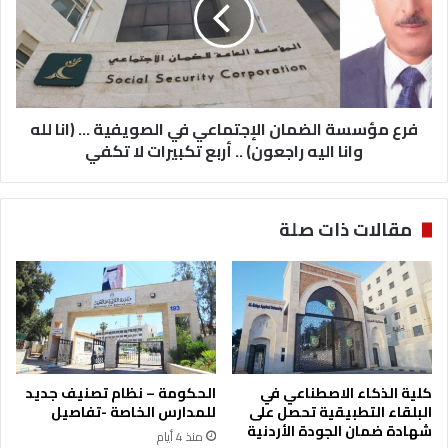
في
الصويفية
...
(انا
لله
وانا
فرع مؤسسة الضمان الإجتماعي في الصويفية ... (انا لله
اليه
وانا اليه راجعون) .. أربع تكبيرات لا تكفي
راجعون)
..
أربع
مقالات ذات صلة
تكبيرات
لا
تكفي
كلية الذكاء الاصطناعي في
الحكومة – نظام تصنيف جديد
البلقاء التطبيقية تحصل على
للمدارس الخاصة -تفاصيل
شهادة ضمان الجودة الأردنية
منذ 4 أيام