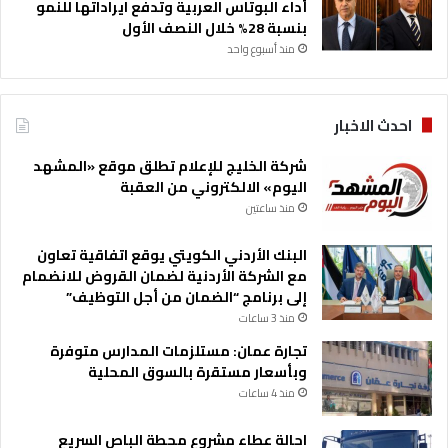
أداء البوتاس العربية وتدفع ايراداتها للنمو
بنسبة 28% خلال النصف الأول
منذ أسبوع واحد
احدث الاخبار
شركة الخليج للإعلام تطلق موقع «المشهد
اليوم» الالكتروني من العقبة
منذ ساعتين
البنك الأردني الكويتي يوقع اتفاقية تعاون
مع الشركة الأردنية لضمان القروض للانضمام
إلى برنامج “الضمان من أجل التوظيف”
منذ 3 ساعات
تجارة عمان: مستلزمات المدارس متوفرة
وبأسعار مستقرة بالسوق المحلية
منذ 4 ساعات
احالة عطاء مشروع محطة الباص السريع