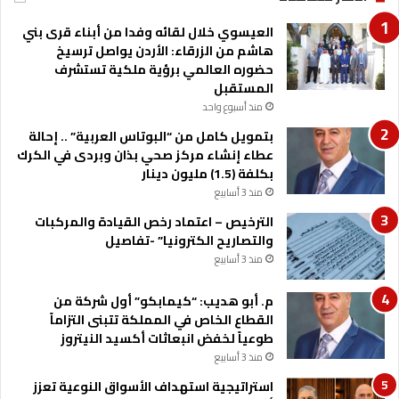
العيسوي خلال لقائه وفدا من أبناء قرى بني
هاشم من الزرقاء: الأردن يواصل ترسيخ
حضوره العالمي برؤية ملكية تستشرف
المستقبل
منذ أسبوع واحد
بتمويل كامل من “البوتاس العربية” .. إحالة
عطاء إنشاء مركز صحي بذان وبردى في الكرك
بكلفة (1.5) مليون دينار
منذ 3 أسابيع
الترخيص – اعتماد رخص القيادة والمركبات
والتصاريح الكترونيا” -تفاصيل
منذ 3 أسابيع
م. أبو هديب: “كيمابكو” أول شركة من
القطاع الخاص في المملكة تتبنى التزاماً
طوعياً لخفض انبعاثات أكسيد النيتروز
منذ 3 أسابيع
استراتيجية استهداف الأسواق النوعية تعزز