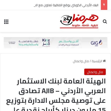
البنك الأردني الكويتي يوقع اتفاقية تعاون مع الشركة الأردنية لضمان القروض للانضمام إلى برنامج “الضمان من أجل التوظيف”
بحث عن
الق
الرئيسية
/
مال واعمال
مال واعمال
الهيئة العامة لبنك الاستثمار
العربي الأردني – AJIB تصادق
على توصية مجلس الادارة بتوزيع
15 مليون دينار كأرباح نقدية على