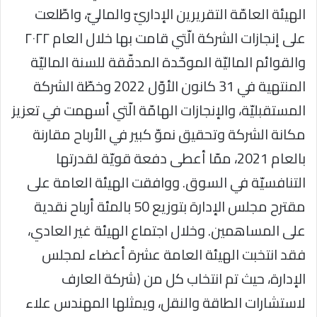
الهيئة العامّة التقريرين الإداريّ والماليّ، واطّلعت
على إنجازات الشركة الّتي قامت بها خلال العام ٢٠٢٢
والقوائم الماليّة الموحّدة المدقّقة للسنة الماليّة
المنتهية في 31 كانون الأوّل 2022 وخطّة الشركة
المستقبليّة، والإنجازات الهامّة الّتي أسهمت في تعزيز
مكانة الشركة وتحقيق نموّ كبير في الأرباح مقارنة
بالعام 2021، ممّا أعطى دفعة قويّة لقدرتها
التنافسيّة في السوق. ووافقت الهيئة العامة على
مقترح مجلس الإدارة بتوزيع 50 بالمئة أرباح نقدية
على المساهمين. وخلال اجتماع الهيئة غير العادي،
فقد انتخبت الهيئة العامة عشرة أعضاء لمجلس
الإدارة، حيث تم انتخاب كل من (شركة العارف
لاستشارات الطاقة والنقل، ويمثلها المهندس علاء