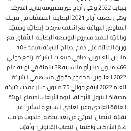
بنهاية 2022 وهي أرباح غير مسبوقة بتاريخ الشركة
وهي ضعف أرباح 2021 البطاينة: المصفّاة في مرحلة
التفاوض النهائية مع ائتلاف شركات إيطاليّة وصينيّة
ويابانيّة لتنفيذ مشروع التوسعة البطاينة: الاتّفاق مع
وزارة الماليّة على ذمم لصالح الشركة بقيمة 105
ملايين. العلاوين: صافي مبيعات الشركة ارتفع حوالي
466 مليون دينار أو ما نسبته 38 بالمئة في نهاية عام
2022 العلاوين: مجموع حقوق مساهمي الشركة
للعام 2022 ارتفع حوالي 75 مليون دينار عقدت شركة
مصفاة البترول الأردنيّة، اليوم الأربعاء، اجتماع الهيئة
العامّة العاديّ وغير العادي السابع والستّين، عبر
تقنيّة الاتّصال المرئيّ عن بعد، بحضور مندوب مراقب
عامّ الشركات واكتمال النصاب القانونيّ. وأقرّت