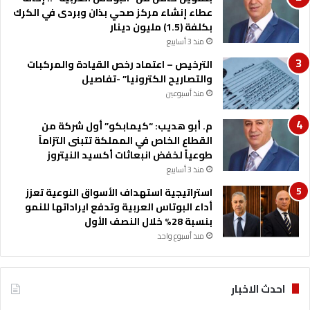
عطاء إنشاء مركز صحي بذان وبردى في الكرك
بكلفة (1.5) مليون دينار
منذ 3 أسابيع
الترخيص – اعتماد رخص القيادة والمركبات
والتصاريح الكترونيا” -تفاصيل
منذ أسبوعين
م. أبو هديب: “كيمابكو” أول شركة من
القطاع الخاص في المملكة تتبنى التزاماً
طوعياً لخفض انبعاثات أكسيد النيتروز
منذ 3 أسابيع
استراتيجية استهداف الأسواق النوعية تعزز
أداء البوتاس العربية وتدفع ايراداتها للنمو
بنسبة 28% خلال النصف الأول
منذ أسبوع واحد
احدث الاخبار