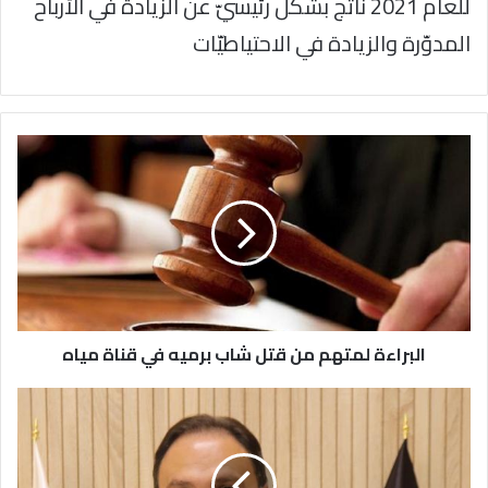
للعام 2021 ناتج بشكل رئيسيّ عن الزيادة في الأرباح
المدوّرة والزيادة في الاحتياطيّات
البراءة
لمتهم
من
قتل
شاب
برميه
في
قناة
مياه
البراءة لمتهم من قتل شاب برميه في قناة مياه
رمضان
ومطاعم
الوجبات
السريعه