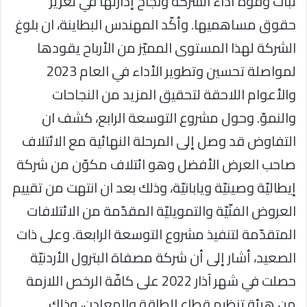
ثبات وقوّة أداء الشركة ونجاح إدارتها في تعزيز
حقوق مساهميها. وأكّد المهندس البطاينة، ان بلوغ
الشركة لهذا المستوى المميّز من الأرباح يقودها
لمواصلة تحسين وتطوير الأداء في العام 2023
والأعوام اللاحقة لتحقيق المزيد من النجاحات
والنموّ. وحول مشروع التوسعة الرابع، كشف ان
التفاوض قد وصل إلى المرحلة النهائية مع الائتلاف
صاحب العرض الأفضل وهو ائتلاف مكوّن من شركة
إيطاليّة وصينيّة ويابانيّة، وذلك بعد ان انتهت من تقييم
العروض الفنّيّة والتمويليّة المقدّمة من الائتلافات
المتقدّمة لتنفيذ مشروع التوسعة الرابعة. وعلى ذات
الصعيد، أشار إلى أن شركة مصفاة البترول الأردنيّة
حصلت في شهر آذار 2022 على كافّة الرخص اللازمة
من هيئة تنظيم قطاع الطاقة والمعادن، وذلك