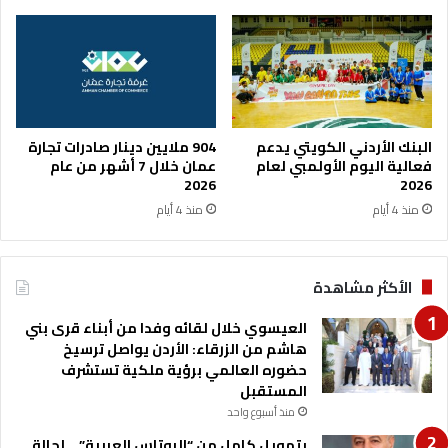
البنك الأردني الكويتي يدعم
904 ملايين دينار صادرات تجارة
فعالية اليوم الأولمبي لعام
عمان خلال 7 أشهر من عام
2026
2026
منذ 4 أيام
منذ 4 أيام
الأكثر مشاهدة
العيسوي خلال لقائه وفدا من أبناء قرى بني
هاشم من الزرقاء: الأردن يواصل ترسيخ
حضوره العالمي برؤية ملكية تستشرف
المستقبل
منذ أسبوع واحد
بتمويل كامل من “البوتاس العربية” .. إحالة