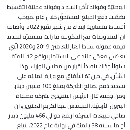
الوطنيّة وفوائد تأخير السداد وفوائد عمليّة التقسيط
تضمّنت دفع المبلغ المستحقّ خلال عام بموجب
أقساط متساوية ابتداء من شهر تمّوز 2022. وأضاف
ان المفاوضات مع الحكومة ما زالت مستمرّة لتحديد
قيمة عمولة نشاط الغاز للعامين 2019 و2020 الّتي
تعكس معدّل عائد على الاستثمار بواقع 12 بالمئة
سنويّاً وذلك تنفيذاً لقرار من مجلس الوزراء بهذا
الشأن، في حين تمّ الاتّفاق مع وزارة الماليّة على
تسديد ذمم لصالح الشركة بمبلغ 105 ملايين دينار.
ومن جهته، قال الرئيس التنفيذيّ لشركة مصفاة
البترول الأردنيّة، المهندس عبدالكريم العلاوين، ان
صافي مبيعات الشركة ارتفع حوالي 466 مليون دينار
أو ما نسبته 38 بالمئة في نهاية عام 2022، لتبلغ