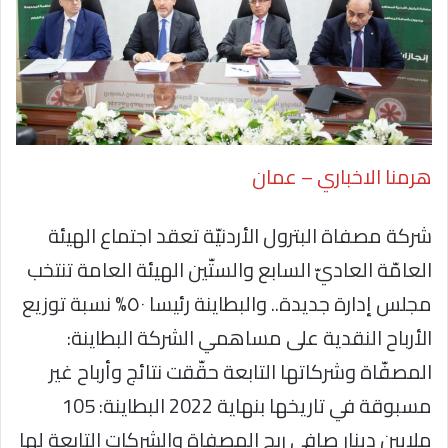
هرمنا الاخباري – عمان
شركة مصفاة البترول الأردنيّة تعقد اجتماع الهيئة
العامّة العاديّ السابع والستّين الهيئة العامة تنتخب
مجلس إدارة جديدة.. والبطاينة رئيسا ٥٠% نسبة توزيع
الأرباح النقدية على مساهمي الشركة البطاينة:
المصفّاة وشركاتها التابعة حقّقت نتائج وأرباح غير
مسبوقة في تاريخها بنهاية 2022 البطاينة: 105
ملايين دينار صافي ربح المصفاة والشركات التابعة لها