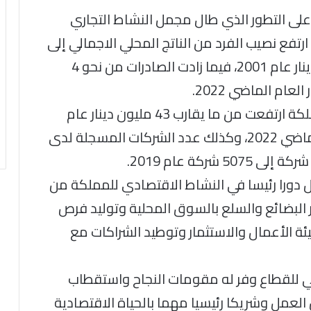
ى التطور الذي طال مجمل النشاط التجاري
تفع نصيب الفرد من الناتج المحلي الاجمالي إلى
2937 دينار خلال عام 2021 ، مقابل 1278 دينار عام 2001، فيما زادت الصادرات من نحو 4
واشار الحاج توفيق إلى أن مستوردات المملكة ارتفعت من ما يقارب 43 مليون دينار عام
1960، إلى 19.376 مليار دينار خلال العام الماضي 2022، وكذلك عدد الشركات المسجلة لدى
ال دورا رئيسا في النشاط الاقتصادي للمملكة من
لبضائع والسلع بالسوق المحلية وتوليد فرص
يئة الأعمال والاستثمار وتوطيد الشراكات مع
مي للقطاع وفر له مقومات النجاح واستقطاب
ص العمل وشريكا رئيسيا مهما بالحياة الاقتصادية