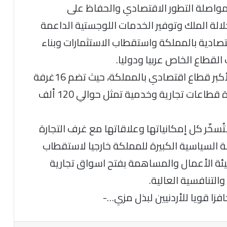
لمواصلة التطور الاقتصادي والحفاظ على
الة الملك وتوفير الخدمات اللوجستية الداعمة
قتصادية بالمملكة واستقطاب الاستثمارات وبناء
طاع الخاص عربيا ودوليا.
واوضح أن غرفة تجارة الأردن تعد المظلة لأكبر قطاع اقتصادي بالمملكة، حيث تضم 16غرفة
تجارية بكل المحافظات، بالإضافة إلى عشرة قطاعات تجارية وخدمية تمثل حوالي 120 ألف
ُسخّر كل إمكانياتها وعلاقاتها مع غرف التجارة
نة السياسية الكبيرة للمملكة خارجيا لاستقطاب
بيئة الأعمال والمساهمة بفتح اسواق تجارية
والتنافسية العالية.
زا قويا للأردنيين لبذل مزي…-