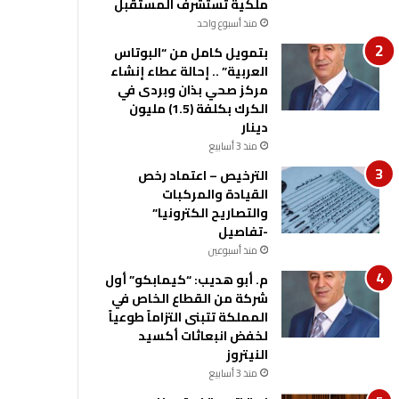
ملكية تستشرف المستقبل
منذ أسبوع واحد
بتمويل كامل من “البوتاس
العربية” .. إحالة عطاء إنشاء
مركز صحي بذان وبردى في
الكرك بكلفة (1.5) مليون
دينار
منذ 3 أسابيع
الترخيص – اعتماد رخص
القيادة والمركبات
والتصاريح الكترونيا”
-تفاصيل
منذ أسبوعين
م. أبو هديب: “كيمابكو” أول
شركة من القطاع الخاص في
المملكة تتبنى التزاماً طوعياً
لخفض انبعاثات أكسيد
النيتروز
منذ 3 أسابيع