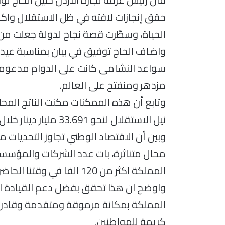
حقق إنجازات لافته في ظل الاستقلال واك
الحياة، وسطّرت قصة نجاح لدولة جعلت من ا
واضاف الحاج توفيق في بيان بمناسبة عيد ا
سواعد النشامى كانت على الدوام مدعومة
مزدهر ومنفتح على العالم.
وتابع أن هذه الممكنات مكنت الناتج المحل
نيل الاستقلال لنحو 33.691 مليار دينار خلال العام الماضي 2022.
وبين أن الاقتصاد الوطني تجاوز التحديات 
محال متناثرة، بات عدد الشركات والمؤسسا
المملكة اكثر من 120 الفا في وقتنا الحاضر.
واوضح ان هذا تحقق بفضل دعم القيادة ا
المملكة بمكانة مرموقة ومتقدمة وقادرة 
كريمة للمواطنين.