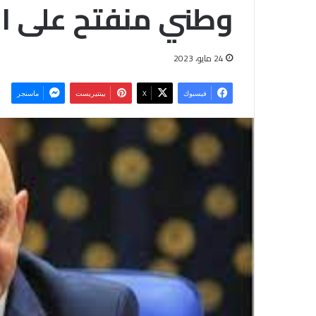
وطني منفتح على ال
24 مايو، 2023
فيسبوك
‫X
بينتيريست
ماسنجر