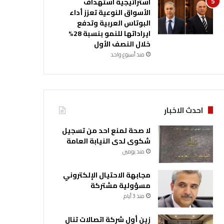
استراتيجية استهداف
الأسواق النوعية تعزز أداء
البوتاس العربية وتدفع
ايراداتها للنمو بنسبة 28%
خلال النصف الأول
منذ أسبوع واحد
احدث الاخبار
لا صحة لمنع احد من تسجيل
شكوى لدى النيابة العامة
منذ يومين
مجابهة الاحتيال الإلكتروني
مسؤولية مشتركة
منذ 3 أيام
زين أول شركة اتصالات تنال