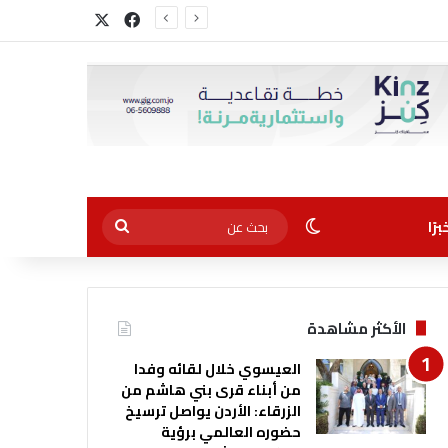
‫X
فيسبوك
الوضع المظلم
بحث
رًا
عن
الأكثر مشاهدة
العيسوي خلال لقائه وفدا
من أبناء قرى بني هاشم من
الزرقاء: الأردن يواصل ترسيخ
حضوره العالمي برؤية