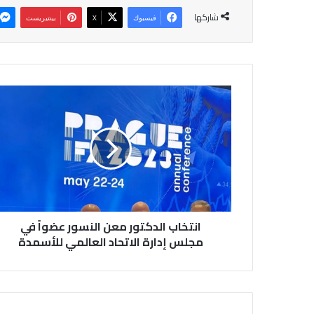
شاركها
فيسبوك
‫X
بينتيريست
انتخاب
الدكتور
معن
النسور
عضواً
في
مجلس
إدارة
الاتحاد
العالمي
انتخاب الدكتور معن النسور عضواً في
للأسمدة
مجلس إدارة الاتحاد العالمي للأسمدة