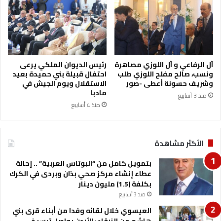
آل الرفاعي و آل اللوزي مصاهرة
رئيس الديوان الملكي يرعى
ونسب، صالح مفلح اللوزي طلب
احتفال قبيلة بني حميدة بعيد
وشريف حسونة أعطى -صور
الاستقلال ويوم الجيش في
مادبا
منذ 3 أسابيع
منذ 4 أسابيع
الأكثر مشاهدة
بتمويل كامل من “البوتاس العربية” .. إحالة
عطاء إنشاء مركز صحي بذان وبردى في الكرك
بكلفة (1.5) مليون دينار
منذ 3 أسابيع
العيسوي خلال لقائه وفدا من أبناء قرى بني
هاشم من الزرقاء: الأردن يواصل ترسيخ