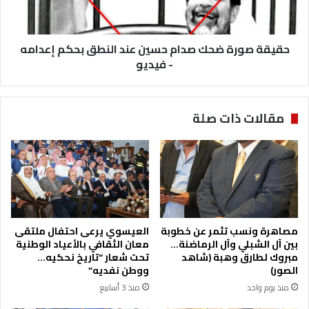
النطق
بحكم
إعدامه
-
حقيقة صورة ضحك صدام حسين عند النطق بحكم إعدامه
فيديو
- فيديو
مقالات ذات صلة
مصاهرة ونسب تثمر عن خطوبة
العيسوي يرعى احتفال ملتقى
بين آل الشبلي وآل الرماضنة…
معان الثقافي بالأعياد الوطنية
مبروك لطارق وهبة (شاهد
تحت شعار “تاريخ نحكيه…
الصور)
ووطن نفديه”
منذ يوم واحد
منذ 3 أسابيع