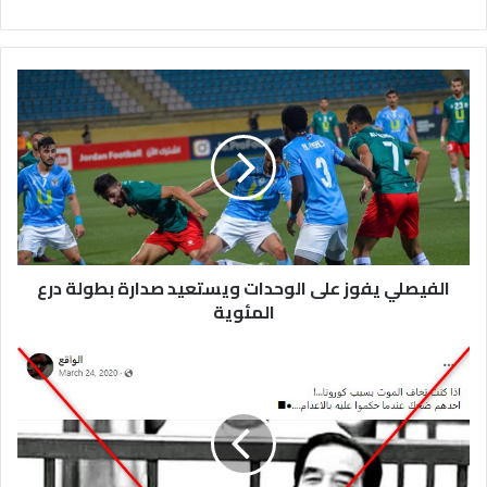
الفيصلي
يفوز
على
الوحدات
ويستعيد
صدارة
بطولة
درع
المئوية
الفيصلي يفوز على الوحدات ويستعيد صدارة بطولة درع
المئوية
حقيقة
صورة
ضحك
صدام
حسين
عند