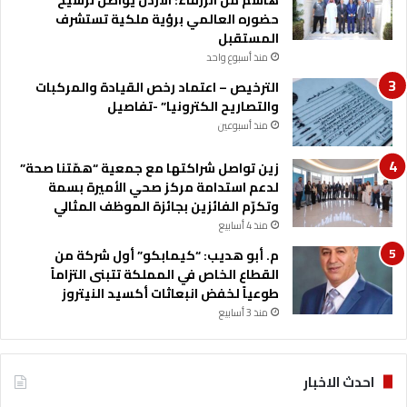
حضوره العالمي برؤية ملكية تستشرف
المستقبل
منذ أسبوع واحد
الترخيص – اعتماد رخص القيادة والمركبات
والتصاريح الكترونيا” -تفاصيل
منذ أسبوعين
زين تواصل شراكتها مع جمعية “همّتنا صحة”
لدعم استدامة مركز صحي الأميرة بسمة
وتكرّم الفائزين بجائزة الموظف المثالي
منذ 4 أسابيع
م. أبو هديب: “كيمابكو” أول شركة من
القطاع الخاص في المملكة تتبنى التزاماً
طوعياً لخفض انبعاثات أكسيد النيتروز
منذ 3 أسابيع
احدث الاخبار