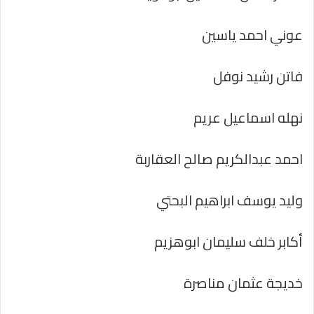
عوني احمد ياسين
فاتن رشيد نوفل
نهله اسماعيل عريم
احمد عبدالكريم صالح العقاربة
وليد يوسف ابراهيم البحتي
أكابر خلف سليمان ابوهزيم
خديجة عثمان مناصرة