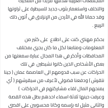
المجتمعات العربية هدفها مزيدا من التفكيك
والتخلف واستعمار بثوب جديد للسيطرة على ثراوتها
وقد حمانا الله في الأردن من الإنزلاق في أتون ذلك
الربيع .
بحكم مهنتي كنت على اطلاع على كثير من
المعلومات ومتابعا لكل ما كان يجري بمختلف
المحافظات وأذكر في هذا المجال عبارة سمعتها من
بعض الأشخاص الذين كانوا نشيطين في تلك
الحراكات عن سبب قدومهم الى العاصمة عمان ( جينا
نتقرش ) ودفعنا فضولي لأعرف من سيقرشهم ( أي
يمنحهم المال لقاء مشاركتهم في الحراكات )
وعرفت حينها ثلاثة اسماء احدهم بطل هذه القصة
والثاني مثيل له بإسمه وكانا محسوبين على اقصى