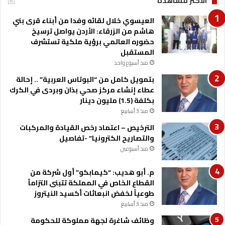
الأكثر مشاهدة
العيسوي خلال لقائه وفدا من أبناء قرى بني
هاشم من الزرقاء: الأردن يواصل ترسيخ
حضوره العالمي برؤية ملكية تستشرف
المستقبل
منذ أسبوع واحد
بتمويل كامل من “البوتاس العربية” .. إحالة
عطاء إنشاء مركز صحي بذان وبردى في الكرك
بكلفة (1.5) مليون دينار
منذ 3 أسابيع
الترخيص – اعتماد رخص القيادة والمركبات
والتصاريح الكترونيا” -تفاصيل
منذ أسبوعين
م. أبو هديب: “كيمابكو” أول شركة من
القطاع الخاص في المملكة تتبنى التزاماً
طوعياً لخفض انبعاثات أكسيد النيتروز
منذ 3 أسابيع
وظائف شاغرة لجهة مملوكة للحكومة