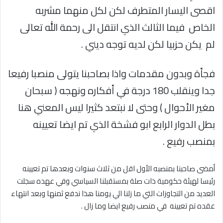
اقصى اليسار المتطرف لكن لكل منهما مشربه
الخاص فيما الثالث الذي انتقل الى رحمة الله تعالى
لم يكن حزبيا لكن لديه توجه ديني .
فجأة وبدون مقدمات واذا بصاحبنا يتولى منصبا رفيعا
جدا وينقلب 180 درجة في أفكاره ونهجه ( سبحان
مغير الأحوال ) وحتى لا نبتعد كثيرا ليس المعني هنا
بطل الدوار الرابع ابو فشخة الذي تم ايضا تعيينه
بمنصب رفيع .
أمضى صاحبنا بمنصبه الأول اقل من ثلاث سنوات وبعدها تم تعيينه
رئيسا لهيئة حكومية ذات صلة بمستقبلنا السياسي وفي عهده سجلت
العديد من التجاوزات التي ما زلنا الي يومنا هذا ندفع ثمنها وبعد انتهاء
عقده تم تعيينه في منصب رفيع ايضا وما زال .