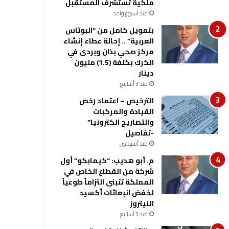
ملكية تستشرف المستقبل
منذ أسبوع واحد
بتمويل كامل من “البوتاس
العربية” .. إحالة عطاء إنشاء
مركز صحي بذان وبردى في
الكرك بكلفة (1.5) مليون
دينار
منذ 3 أسابيع
الترخيص – اعتماد رخص
القيادة والمركبات
والتصاريح الكترونيا”
-تفاصيل
منذ أسبوعين
م. أبو هديب: “كيمابكو” أول
شركة من القطاع الخاص في
المملكة تتبنى التزاماً طوعياً
لخفض انبعاثات أكسيد
النيتروز
منذ 3 أسابيع