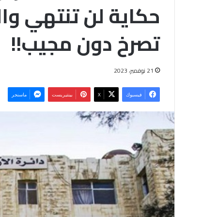
حكاية لن تنتهي و
تصرخ دون مجيب!!
21 نوفمبر، 2023
فيسبوك
‫X
بينتيريست
ماسنجر