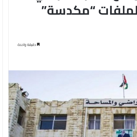
الملفات “مكدسة”
دقيقة واحدة