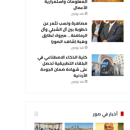
المعلومات واستمرارية
الأعمال
منذ يومين
مصاهرة ونسب تثمر عن
خطوبة بين آل الشبلي وآل
الرماضنة… مبروك لطارق
وهبة (شاهد الصور)
منذ يومين
كلية الذكاء الاصطناعي في
البلقاء التطبيقية تحصل
على شهادة ضمان الجودة
الأردنية
منذ يومين
أخبار في صور