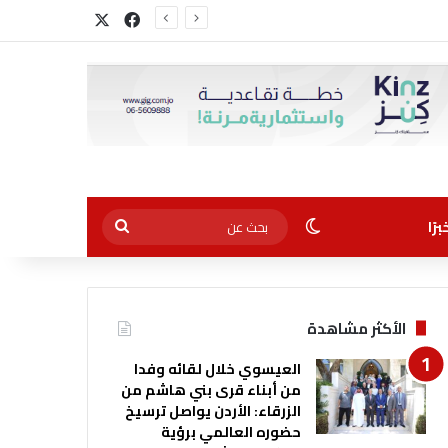
‫X
فيسبوك
الوضع المظلم
بحث
رًا
عن
الأكثر مشاهدة
العيسوي خلال لقائه وفدا
من أبناء قرى بني هاشم من
الزرقاء: الأردن يواصل ترسيخ
حضوره العالمي برؤية