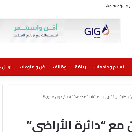
وني مسؤولية مشتركة
تعليم وجامعات
رياضة
وظائف
فن و منوعات
ارسل خب
ي” حكاية لن تنتهي والملفات “مكدسة” تصرخ دون مجيب!!
مع “دائرة الأراضي”