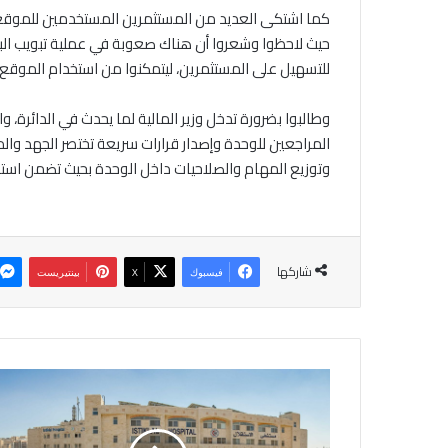
كما اشتكى العديد من المستثمرين المستخدمين للموقع ا
حيث لاحظوا وشعروا أن هناك صعوبة في عملية تبويب البيانا
للتسهيل على المستثمرين، ليتمكنوا من استخدام الموقع 
وطالبوا بضرورة تدخل وزير المالية لما يحدث في الدائرة، 
المراجعين للوحدة وإصدار قرارات سريعة تختصر الجهد وا
وتوزيع المهام والصلاحيات داخل الوحدة بحيث تضمن استم
شاركها
فيسبوك
‫X
بينتيريست
مستشفى
الاستقلال
يوقع
اتفاقية