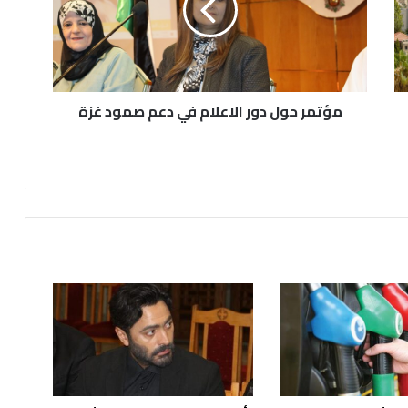
في
دعم
صمود
غزة
مؤتمر حول دور الاعلام في دعم صمود غزة