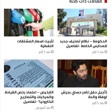
مقالات ذات صلة
الحكومة – نظام تصنيف جديد
تثبيت اسعار المشتقات
للمدارس الخاصة -تفاصيل
النفطية
منذ 3 أيام
منذ 5 أيام
تأجيل حفل تامر حسني بجرش
الترخيص – اعتماد رخص القيادة
لوفاة والدة
والمركبات والتصاريح
الكترونيا” -تفاصيل
منذ 5 أيام
منذ أسبوعين