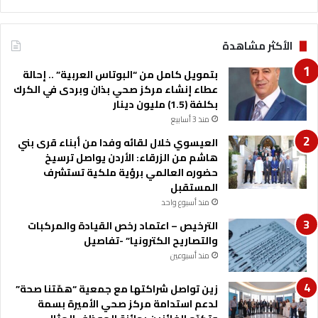
الأكثر مشاهدة
بتمويل كامل من “البوتاس العربية” .. إحالة
عطاء إنشاء مركز صحي بذان وبردى في الكرك
بكلفة (1.5) مليون دينار
منذ 3 أسابيع
العيسوي خلال لقائه وفدا من أبناء قرى بني
هاشم من الزرقاء: الأردن يواصل ترسيخ
حضوره العالمي برؤية ملكية تستشرف
المستقبل
منذ أسبوع واحد
الترخيص – اعتماد رخص القيادة والمركبات
والتصاريح الكترونيا” -تفاصيل
منذ أسبوعين
زين تواصل شراكتها مع جمعية “همّتنا صحة”
لدعم استدامة مركز صحي الأميرة بسمة