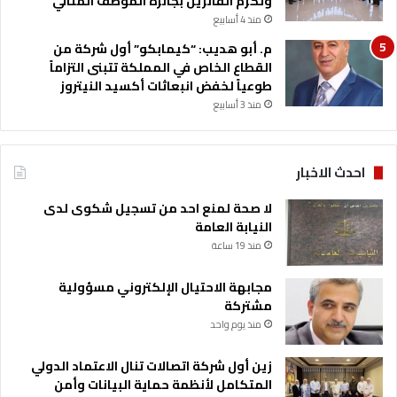
وتكرّم الفائزين بجائزة الموظف المثالي
منذ 4 أسابيع
م. أبو هديب: “كيمابكو” أول شركة من
القطاع الخاص في المملكة تتبنى التزاماً
طوعياً لخفض انبعاثات أكسيد النيتروز
منذ 3 أسابيع
احدث الاخبار
لا صحة لمنع احد من تسجيل شكوى لدى
النيابة العامة
منذ 19 ساعة
مجابهة الاحتيال الإلكتروني مسؤولية
مشتركة
منذ يوم واحد
زين أول شركة اتصالات تنال الاعتماد الدولي
المتكامل لأنظمة حماية البيانات وأمن