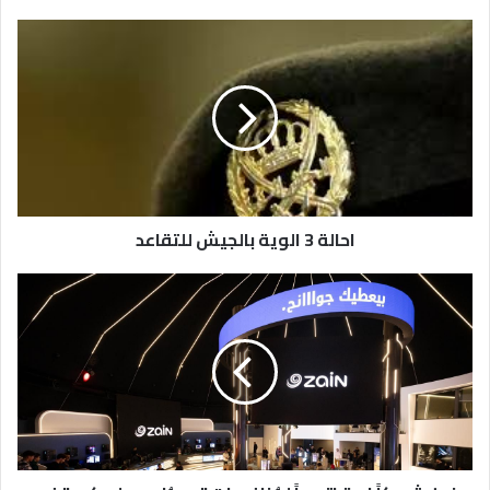
احالة
3
الوية
بالجيش
للتقاعد
احالة 3 الوية بالجيش للتقاعد
زين
شريكاً
استراتيجياً
لمُنافسات
"ريد
بُل
سولو
كيو"
في
الأردن