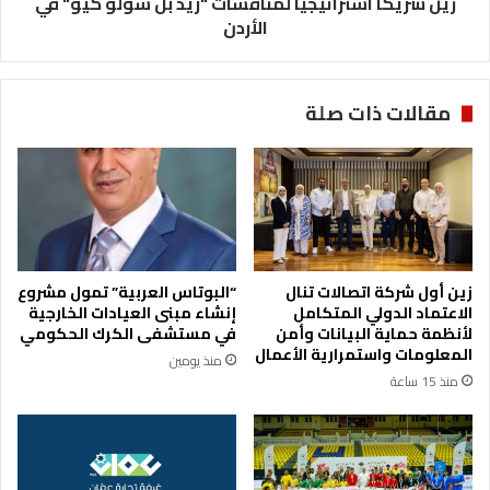
زين شريكاً استراتيجياً لمُنافسات "ريد بُل سولو كيو" في
الأردن
مقالات ذات صلة
زين أول شركة اتصالات تنال
“البوتاس العربية” تمول مشروع
الاعتماد الدولي المتكامل
إنشاء مبنى العيادات الخارجية
لأنظمة حماية البيانات وأمن
في مستشفى الكرك الحكومي
المعلومات واستمرارية الأعمال
منذ يومين
منذ 15 ساعة