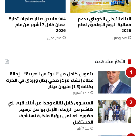
البنك الأردني الكويتي يدعم
904 ملايين دينار صادرات تجارة
فعالية اليوم الأولمبي لعام
عمان خلال 7 أشهر من عام
2026
2026
منذ يومين
منذ يومين
الأكثر مشاهدة
بتمويل كامل من “البوتاس العربية” .. إحالة
عطاء إنشاء مركز صحي بذان وبردى في الكرك
بكلفة (1.5) مليون دينار
منذ 3 أسابيع
العيسوي خلال لقائه وفدا من أبناء قرى بني
هاشم من الزرقاء: الأردن يواصل ترسيخ
حضوره العالمي برؤية ملكية تستشرف
المستقبل
منذ 7 أيام