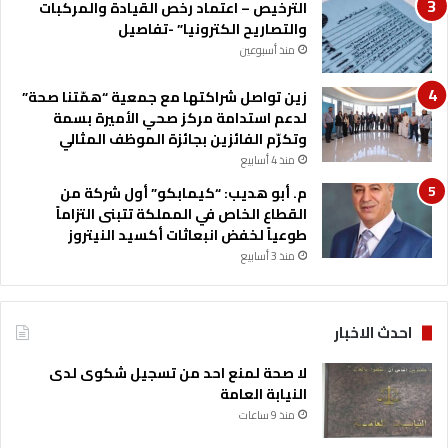
الترخيص – اعتماد رخص القيادة والمركبات
والتصاريح الكترونيا” -تفاصيل
منذ أسبوعين
زين تواصل شراكتها مع جمعية “همّتنا صحة”
لدعم استدامة مركز صحي الأميرة بسمة
وتكرّم الفائزين بجائزة الموظف المثالي
منذ 4 أسابيع
م. أبو هديب: “كيمابكو” أول شركة من
القطاع الخاص في المملكة تتبنى التزاماً
طوعياً لخفض انبعاثات أكسيد النيتروز
منذ 3 أسابيع
احدث الاخبار
لا صحة لمنع احد من تسجيل شكوى لدى
النيابة العامة
منذ 9 ساعات