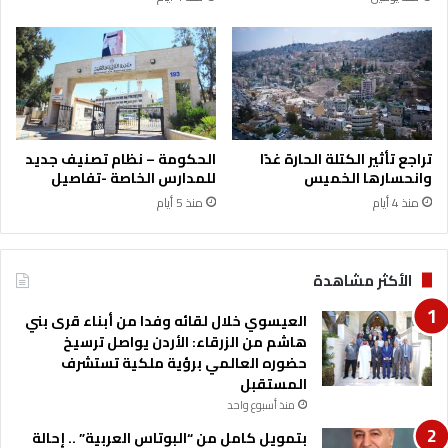
تراجع تأثير الكتلة الحارة غدًا
الحكومة – نظام تصنيف جديد
وانحسارها الخميس
للمدارس الخاصة -تفاصيل
منذ 4 أيام
منذ 5 أيام
الأكثر مشاهدة
العيسوي خلال لقائه وفدا من أبناء قرى بني
هاشم من الزرقاء: الأردن يواصل ترسيخ
حضوره العالمي برؤية ملكية تستشرف
المستقبل
منذ أسبوع واحد
بتمويل كامل من “البوتاس العربية” .. إحالة