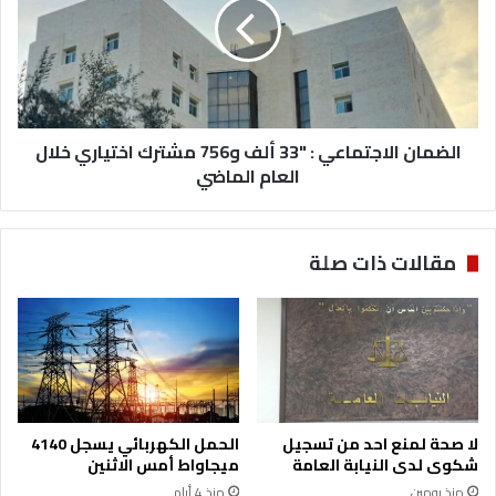
"33
ألف
و756
مشترك
اختياري
خلال
العام
الضمان الاجتماعي : "33 ألف و756 مشترك اختياري خلال
الماضي
العام الماضي
مقالات ذات صلة
لا صحة لمنع احد من تسجيل
الحمل الكهربائي يسجل 4140
شكوى لدى النيابة العامة
ميجاواط أمس الاثنين
منذ يومين
منذ 4 أيام