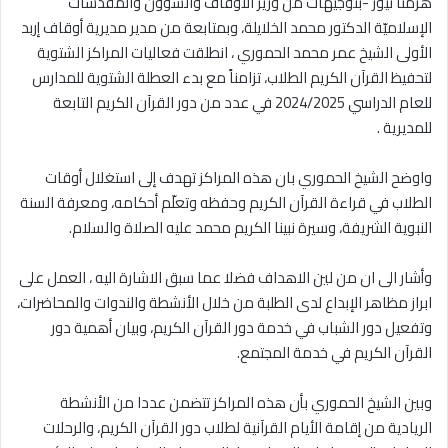
هرمنا نيوز -بتوجيهات من وزير الأوقاف والشؤون والمقدسات
الإسلاميّة الدكتور محمد الخلايلة، وبمتابعة من مدير مديرية أوقاف إربد
الأولى الشيخ عمر محمد الحموري ، انطلقت فعاليات المراكز الشتوية
لتحفيظ القرآن الكريم الطلاب، تزامناً مع بدء العطلة الشتوية للمدارس
للعام الدراسي 2024/2025 في عدد من دور القرآن الكريم التابعة
للمديرية .
واوضح الشيخ الحموري بان هذه المراكز تهدف إلى استغلال أوقات
الطلاب في قراءة القرآن الكريم وحفظه وتعلّم أحكامه، ومعرفة السنة
النبوية الشريفة، وسيرة نبينا الكريم محمد عليه الصلاة والسلام.
وأشار الى ان من لين الاهداف فضلا عما سبق الاشارة اليه ، العمل على
ابراز مظاهر الإبداع لدى الطلبة من خلال الأنشطة والندوات والمحاضرات،
وتفعيل دور الشباب في خدمة دور القرآن الكريم، وبيان أهمية دور
القرآن الكريم في خدمة المجتمع.
وبين الشيخ الحموري بأن هذه المراكز تتضمن عددا من الأنشطة
الريادية من إقامة الأيام القرآنية لطلاب دور القرآن الكريم، والرحلات