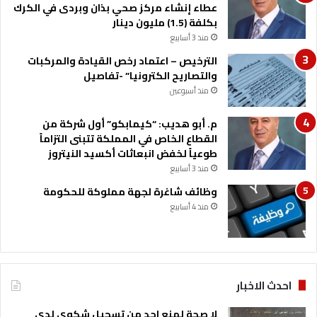
عطاء إنشاء مركز صحي بذان وبردى في الكرك
بكلفة (1.5) مليون دينار
منذ 3 أسابيع
الترخيص – اعتماد رخص القيادة والمركبات
والتصاريح الكترونيا” -تفاصيل
منذ أسبوعين
م. أبو هديب: “كيمابكو” أول شركة من
القطاع الخاص في المملكة تتبنى التزاماً
طوعياً لخفض انبعاثات أكسيد النيتروز
منذ 3 أسابيع
وظائف شاغرة لجهة مملوكة للحكومة
منذ 4 أسابيع
احدث الاخبار
لا صحة لمنع احد من تسجيل شكوى لدى