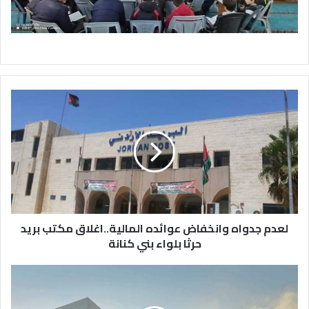
لعدم
جدواه
وانخفاض
عوائده
المالية..اغلاق
مكتب
بريد
حرثا
بلواء
بني
لعدم جدواه وانخفاض عوائده المالية..اغلاق مكتب بريد
كنانة
حرثا بلواء بني كنانة
الضمان
الاجتماعي
: