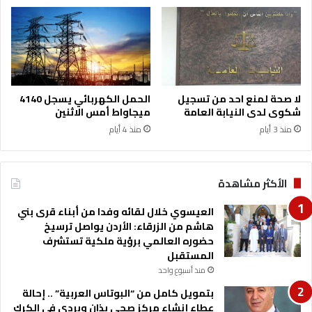
لا صحة لمنع احد من تسجيل
الحمل الكهربائي يسجل 4140
شكوى لدى النيابة العامة
ميجاواط أمس الاثنين
منذ 3 أيام
منذ 4 أيام
الأكثر مشاهدة
العيسوي خلال لقائه وفدا من أبناء قرى بني
هاشم من الزرقاء: الأردن يواصل ترسيخ
حضوره العالمي برؤية ملكية تستشرف
المستقبل
منذ أسبوع واحد
بتمويل كامل من “البوتاس العربية” .. إحالة
عطاء إنشاء مركز صحي بذان وبردى في الكرك