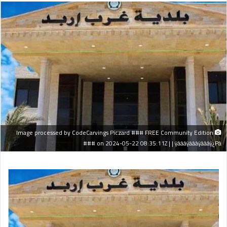
Image processed by CodeCarvings Piczard ### FREE Community Edition
### on 2024-05-22 08:35:11Z | | ÿâââÿâââÿâââÿ¿Pâ