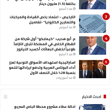
بكلفة (1.5) مليون دينار
منذ 3 أسابيع
الترخيص – اعتماد رخص القيادة والمركبات
والتصاريح الكترونيا” -تفاصيل
منذ أسبوعين
م. أبو هديب: “كيمابكو” أول شركة من
القطاع الخاص في المملكة تتبنى التزاماً
طوعياً لخفض انبعاثات أكسيد النيتروز
منذ 3 أسابيع
استراتيجية استهداف الأسواق النوعية تعزز
أداء البوتاس العربية وتدفع ايراداتها للنمو
بنسبة 28% خلال النصف الأول
منذ أسبوع واحد
احدث الاخبار
احالة عطاء مشروع محطة الباص السريع