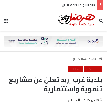
نتائج الثانوية العامة الاثنين
بحث عن
الق
الرئيسية
/
سلايد شو
سلايد شو
محليات
بلدية غرب إربد تعلن عن مشاريع
تنموية واستثمارية
20 يناير، 2025
2 دقائق