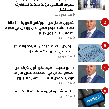
حضوره العالمي برؤية ملكية تستشرف
المستقبل
منذ أسبوع واحد
بتمويل كامل من “البوتاس العربية” .. إحالة
عطاء إنشاء مركز صحي بذان وبردى في الكرك
بكلفة (1.5) مليون دينار
منذ 3 أسابيع
الترخيص – اعتماد رخص القيادة والمركبات
والتصاريح الكترونيا” -تفاصيل
منذ أسبوعين
م. أبو هديب: “كيمابكو” أول شركة من
القطاع الخاص في المملكة تتبنى التزاماً
طوعياً لخفض انبعاثات أكسيد النيتروز
منذ 3 أسابيع
وظائف شاغرة لجهة مملوكة للحكومة
منذ 4 أسابيع