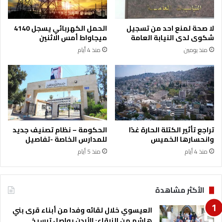
لا صحة لمنع احد من تسجيل
الحمل الكهربائي يسجل 4140
شكوى لدى النيابة العامة
ميجاواط أمس الاثنين
منذ يومين
منذ 4 أيام
تراجع تأثير الكتلة الحارة غدًا
الحكومة – نظام تصنيف جديد
وانحسارها الخميس
للمدارس الخاصة -تفاصيل
منذ 4 أيام
منذ 5 أيام
الأكثر مشاهدة
العيسوي خلال لقائه وفدا من أبناء قرى بني
هاشم من الزرقاء: الأردن يواصل ترسيخ