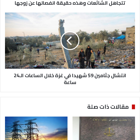
وهذه
تتجاهل الشائعات وهذه حقيقة انفصالها عن زوجها
حقيقة
انفصالها
انتشال
عن
جثامين
زوجها
59
شهيدا
في
غزة
خلال
الساعات
الـ24
ساعة
انتشال جثامين 59 شهيدا في غزة خلال الساعات الـ24
ساعة
مقالات ذات صلة