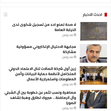
احدث الاخبار
لا صحة لمنع احد من تسجيل شكوى لدى
النيابة العامة
منذ يومين
مجابهة الاحتيال الإلكتروني مسؤولية
مشتركة
منذ يومين
زين أول شركة اتصالات تنال الاعتماد الدولي
المتكامل لأنظمة حماية البيانات وأمن
المعلومات واستمرارية الأعمال
منذ يومين
مصاهرة ونسب تثمر عن خطوبة بين آل الشبلي
وآل الرماضنة… مبروك لطارق وهبة (شاهد
الصور)
منذ يومين