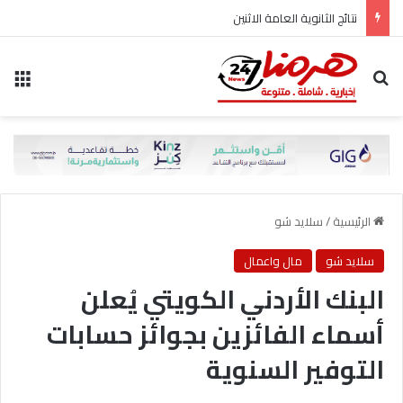
نتائج الثانوية العامة الاثنين
بحث عن
الق
الرئيسية
/
سلايد شو
سلايد شو
مال واعمال
البنك الأردني الكويتي يُعلن
أسماء الفائزين بجوائز حسابات
التوفير السنوية