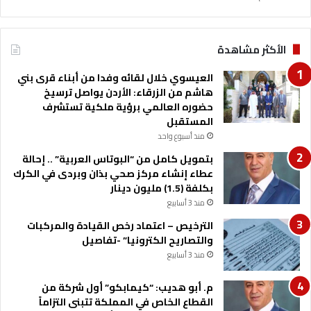
الأكثر مشاهدة
العيسوي خلال لقائه وفدا من أبناء قرى بني
هاشم من الزرقاء: الأردن يواصل ترسيخ
حضوره العالمي برؤية ملكية تستشرف
المستقبل
منذ أسبوع واحد
بتمويل كامل من “البوتاس العربية” .. إحالة
عطاء إنشاء مركز صحي بذان وبردى في الكرك
بكلفة (1.5) مليون دينار
منذ 3 أسابيع
الترخيص – اعتماد رخص القيادة والمركبات
والتصاريح الكترونيا” -تفاصيل
منذ 3 أسابيع
م. أبو هديب: “كيمابكو” أول شركة من
القطاع الخاص في المملكة تتبنى التزاماً