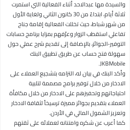
والسيدة مها عبدالاحد أثناء الفعالية التي استمرت
ثلاثة أيام، ابتداءً من 30 كانون الثاني ولغاية الأول
من شهر شباط، حيث تخللت الفعالية إقامة جناح
تفاعلي استقطب الزوار وعرّفهم بمزايا برنامج حسابات
التوفير-الجوائز، بالإضافة إلى تقديم شرح عملي حول
سهولة فتح حساب عن طريق تطبيق البنك
JKBMobile.
وأكد البنك في بيان له، التزامه بتشجيع العملاء على
الادخار من خلال توفير برامج مصممة لتلبية
احتياجاتهم وتحفيزهم على الادخار من خلال مكافأة
العملاء بتقديم بجوائز مميزة ترسيخاً لثقافة الادخار
وتعزيز الشمول المالي في الأردن.
كما أعرب عن شكره وامتنانه لعملائه على ثقتهم