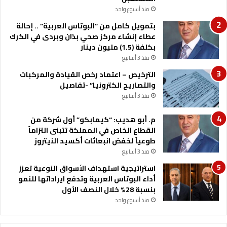
منذ أسبوع واحد
بتمويل كامل من “البوتاس العربية” .. إحالة
عطاء إنشاء مركز صحي بذان وبردى في الكرك
بكلفة (1.5) مليون دينار
منذ 3 أسابيع
الترخيص – اعتماد رخص القيادة والمركبات
والتصاريح الكترونيا” -تفاصيل
منذ 3 أسابيع
م. أبو هديب: “كيمابكو” أول شركة من
القطاع الخاص في المملكة تتبنى التزاماً
طوعياً لخفض انبعاثات أكسيد النيتروز
منذ 3 أسابيع
استراتيجية استهداف الأسواق النوعية تعزز
أداء البوتاس العربية وتدفع ايراداتها للنمو
بنسبة 28% خلال النصف الأول
منذ أسبوع واحد