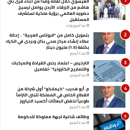
العيسوي خلال لقائه وفدا من أبناء قرى بني
هاشم من الزرقاء: الأردن يواصل ترسيخ
حضوره العالمي برؤية ملكية تستشرف
المستقبل
منذ أسبوع واحد
بتمويل كامل من “البوتاس العربية” .. إحالة
عطاء إنشاء مركز صحي بذان وبردى في الكرك
بكلفة (1.5) مليون دينار
منذ 3 أسابيع
الترخيص – اعتماد رخص القيادة والمركبات
والتصاريح الكترونيا” -تفاصيل
منذ أسبوعين
م. أبو هديب: “كيمابكو” أول شركة من
القطاع الخاص في المملكة تتبنى التزاماً
طوعياً لخفض انبعاثات أكسيد النيتروز
منذ 3 أسابيع
وظائف شاغرة لجهة مملوكة للحكومة
منذ 4 أسابيع