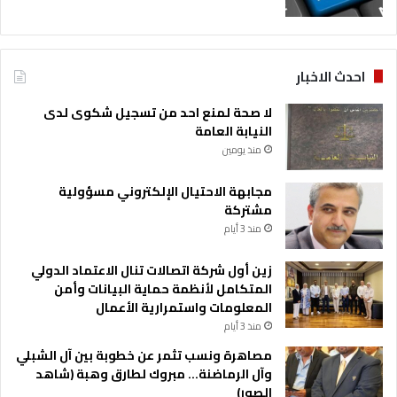
احدث الاخبار
لا صحة لمنع احد من تسجيل شكوى لدى
النيابة العامة
منذ يومين
مجابهة الاحتيال الإلكتروني مسؤولية
مشتركة
منذ 3 أيام
زين أول شركة اتصالات تنال الاعتماد الدولي
المتكامل لأنظمة حماية البيانات وأمن
المعلومات واستمرارية الأعمال
منذ 3 أيام
مصاهرة ونسب تثمر عن خطوبة بين آل الشبلي
وآل الرماضنة… مبروك لطارق وهبة (شاهد
الصور)