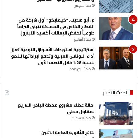
منذ أسبوعين
م. أبو هديب: “كيمابكو” أول شركة من
القطاع الخاص في المملكة تتبنى التزاماً
طوعياً لخفض انبعاثات أكسيد النيتروز
منذ 3 أسابيع
استراتيجية استهداف الأسواق النوعية تعزز
أداء البوتاس العربية وتدفع ايراداتها للنمو
بنسبة 28% خلال النصف الأول
منذ أسبوع واحد
احدث الاخبار
احالة عطاء مشروع محطة الباص السريع
لمقاول محلي
منذ 10 ساعات
نتائج الثانوية العامة الاثنين