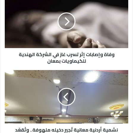
وإصابات
إثر
تسرب
غاز
في
الشركة
الهندية
للكيماويات
بمعان
وفاة وإصابات إثر تسرب غاز في الشركة الهندية
للكيماويات بمعان
نشمية
أردنية
معانية
تُجير
دخيله
ملهوفة..
وتُقعّد
المعتدي
المقعد
الضيق
نشمية أردنية معانية تُجير دخيله ملهوفة.. وتُقعّد