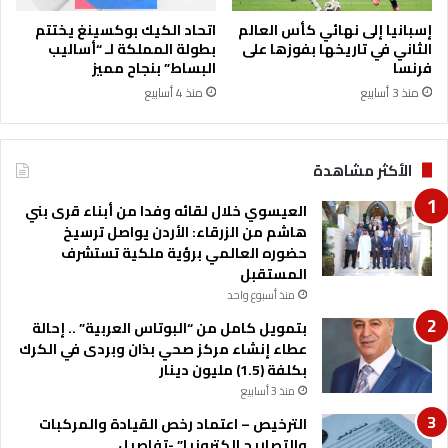
إسبانيا إلى نهائي كأس العالم
اتحاد الكيك بوكسينغ يختتم
الثاني في تاريخها بفوزها على
بطولة المملكة لـ “أساليب
فرنسا
البساط” بنجاح مميز
منذ 3 أسابيع
منذ 4 أسابيع
الأكثر مشاهدة
العيسوي خلال لقائه وفدا من أبناء قرى بني
هاشم من الزرقاء: الأردن يواصل ترسيخ
حضوره العالمي برؤية ملكية تستشرف
المستقبل
منذ أسبوع واحد
بتمويل كامل من “البوتاس العربية” .. إحالة
عطاء إنشاء مركز صحي بذان وبردى في الكرك
بكلفة (1.5) مليون دينار
منذ 3 أسابيع
الترخيص – اعتماد رخص القيادة والمركبات
والتصاريح الكترونيا” -تفاصيل