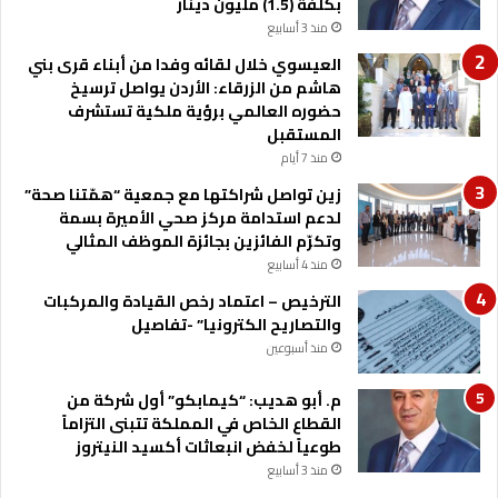
بكلفة (1.5) مليون دينار
منذ 3 أسابيع
العيسوي خلال لقائه وفدا من أبناء قرى بني
هاشم من الزرقاء: الأردن يواصل ترسيخ
حضوره العالمي برؤية ملكية تستشرف
المستقبل
منذ 7 أيام
زين تواصل شراكتها مع جمعية “همّتنا صحة”
لدعم استدامة مركز صحي الأميرة بسمة
وتكرّم الفائزين بجائزة الموظف المثالي
منذ 4 أسابيع
الترخيص – اعتماد رخص القيادة والمركبات
والتصاريح الكترونيا” -تفاصيل
منذ أسبوعين
م. أبو هديب: “كيمابكو” أول شركة من
القطاع الخاص في المملكة تتبنى التزاماً
طوعياً لخفض انبعاثات أكسيد النيتروز
منذ 3 أسابيع