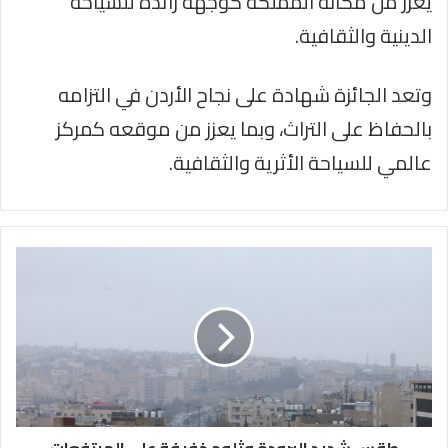
يعزز من مكانة المملكة كوجهة رائدة للسياحة
الدينية والثقافية.
وتعد الجائزة شهادة على نجاح الأردن في التزامه
بالحفاظ على التراث، وبما يعزز من موقعه كمركز
عالمي للسياحة الأثرية والثقافية.
طقس
شديد
البرودة
وثلوج
خفيفة
على
المرتفعات
طقس شديد البرودة وثلوج خفيفة على المرتفعات