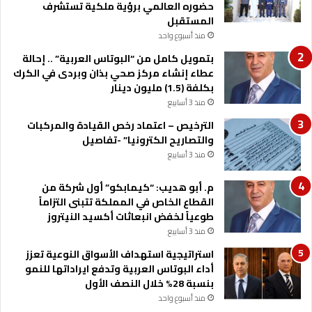
حضوره العالمي برؤية ملكية تستشرف
المستقبل
منذ أسبوع واحد
بتمويل كامل من “البوتاس العربية” .. إحالة
عطاء إنشاء مركز صحي بذان وبردى في الكرك
بكلفة (1.5) مليون دينار
منذ 3 أسابيع
الترخيص – اعتماد رخص القيادة والمركبات
والتصاريح الكترونيا” -تفاصيل
منذ 3 أسابيع
م. أبو هديب: “كيمابكو” أول شركة من
القطاع الخاص في المملكة تتبنى التزاماً
طوعياً لخفض انبعاثات أكسيد النيتروز
منذ 3 أسابيع
استراتيجية استهداف الأسواق النوعية تعزز
أداء البوتاس العربية وتدفع ايراداتها للنمو
بنسبة 28% خلال النصف الأول
منذ أسبوع واحد