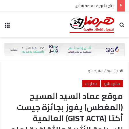
نتائج الثانوية العامة الاثنين
بحث عن
الق
الرئيسية
/
سلايد شو
سلايد شو
محليات
موقع عماد السيد المسيح
(المغطس) يفوز بجائزة جيست
أكتا (GIST ACTA) العالمية