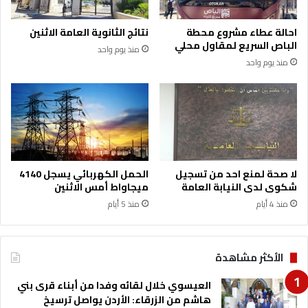
احالة عطاء مشروع محطة
نتائج الثانوية العامة الاثنين
الباص السريع لمقاول محلي
منذ يوم واحد
منذ يوم واحد
لا صحة لمنع احد من تسجيل
الحمل الكهربائي يسجل 4140
شكوى لدى النيابة العامة
ميجاواط أمس الاثنين
منذ 4 أيام
منذ 5 أيام
الأكثر مشاهدة
العيسوي خلال لقائه وفدا من أبناء قرى بني
هاشم من الزرقاء: الأردن يواصل ترسيخ