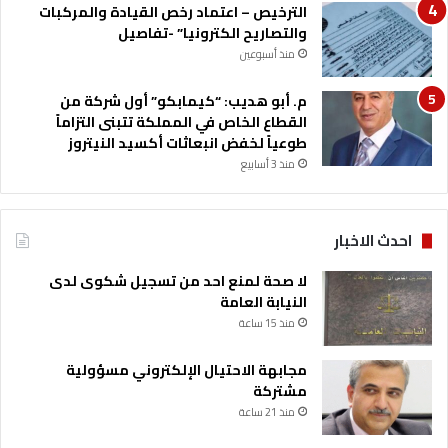
الترخيص – اعتماد رخص القيادة والمركبات
والتصاريح الكترونيا” -تفاصيل
منذ أسبوعين
م. أبو هديب: “كيمابكو” أول شركة من
القطاع الخاص في المملكة تتبنى التزاماً
طوعياً لخفض انبعاثات أكسيد النيتروز
منذ 3 أسابيع
احدث الاخبار
لا صحة لمنع احد من تسجيل شكوى لدى
النيابة العامة
منذ 15 ساعة
مجابهة الاحتيال الإلكتروني مسؤولية
مشتركة
منذ 21 ساعة