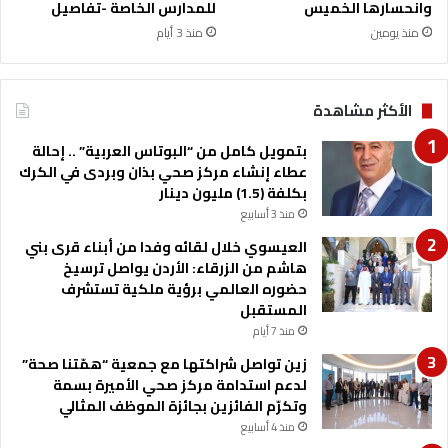
وانحسارها الخميس
للمدارس الخاصة -تفاصيل
منذ يومين
منذ 3 أيام
الأكثر مشاهدة
بتمويل كامل من “البوتاس العربية” .. إحالة
عطاء إنشاء مركز صحي بذان وبردى في الكرك
بكلفة (1.5) مليون دينار
منذ 3 أسابيع
العيسوي خلال لقائه وفدا من أبناء قرى بني
هاشم من الزرقاء: الأردن يواصل ترسيخ
حضوره العالمي برؤية ملكية تستشرف
المستقبل
منذ 7 أيام
زين تواصل شراكتها مع جمعية “همّتنا صحة”
لدعم استدامة مركز صحي الأميرة بسمة
وتكرّم الفائزين بجائزة الموظف المثالي
منذ 4 أسابيع