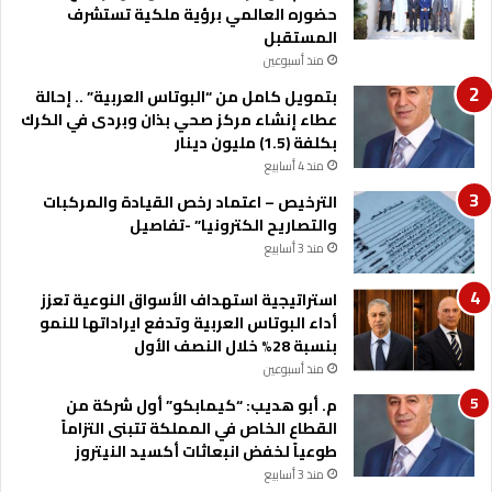
حضوره العالمي برؤية ملكية تستشرف
المستقبل
منذ أسبوعين
بتمويل كامل من “البوتاس العربية” .. إحالة
عطاء إنشاء مركز صحي بذان وبردى في الكرك
بكلفة (1.5) مليون دينار
منذ 4 أسابيع
الترخيص – اعتماد رخص القيادة والمركبات
والتصاريح الكترونيا” -تفاصيل
منذ 3 أسابيع
استراتيجية استهداف الأسواق النوعية تعزز
أداء البوتاس العربية وتدفع ايراداتها للنمو
بنسبة 28% خلال النصف الأول
منذ أسبوعين
م. أبو هديب: “كيمابكو” أول شركة من
القطاع الخاص في المملكة تتبنى التزاماً
طوعياً لخفض انبعاثات أكسيد النيتروز
منذ 3 أسابيع