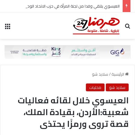
العيسوي يلتقي وفدا من لجنة المرأة في حزب الاتحاد الوطني الأردني
بحث عن
الق
الرئيسية
/
سلايد شو
سلايد شو
محليات
العيسوي خلال لقائه فعاليات
شعبية:الأردن، بقيادة الملك،
قصة تروى ورمزًا يحتذى