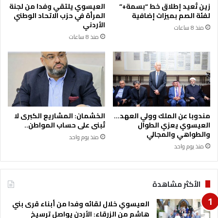
زين تُعيد إطلاق خط “بسمة+”
العيسوي يلتقي وفدا من لجنة
لفئة الصم بميزات إضافية
المرأة في حزب الاتحاد الوطني
الأردني
منذ 8 ساعات
منذ 8 ساعات
مندوبا عن الملك وولي العهد…
الخشمان: المشاريع الكبرى لا
العيسوي يعزي الطوال
تُبنى على حساب المواطن..
والطواهي والمجالي
منذ يوم واحد
منذ يوم واحد
الأكثر مشاهدة
العيسوي خلال لقائه وفدا من أبناء قرى بني
هاشم من الزرقاء: الأردن يواصل ترسيخ