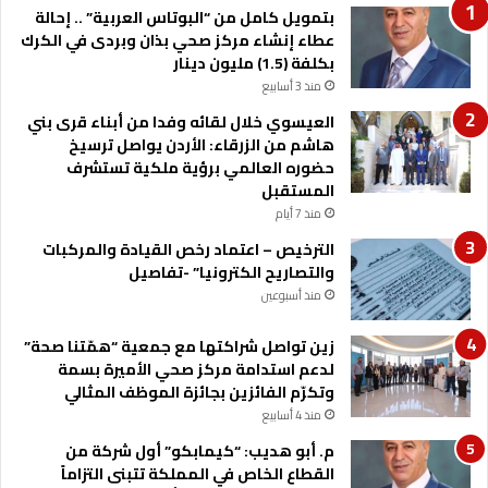
بتمويل كامل من “البوتاس العربية” .. إحالة
عطاء إنشاء مركز صحي بذان وبردى في الكرك
بكلفة (1.5) مليون دينار
منذ 3 أسابيع
العيسوي خلال لقائه وفدا من أبناء قرى بني
هاشم من الزرقاء: الأردن يواصل ترسيخ
حضوره العالمي برؤية ملكية تستشرف
المستقبل
منذ 7 أيام
الترخيص – اعتماد رخص القيادة والمركبات
والتصاريح الكترونيا” -تفاصيل
منذ أسبوعين
زين تواصل شراكتها مع جمعية “همّتنا صحة”
لدعم استدامة مركز صحي الأميرة بسمة
وتكرّم الفائزين بجائزة الموظف المثالي
منذ 4 أسابيع
م. أبو هديب: “كيمابكو” أول شركة من
القطاع الخاص في المملكة تتبنى التزاماً