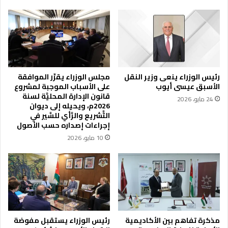
ي
ز
ض
ت
ب
ن
ط
ا
ت
ا
ه
ل
ا
أ
رئيس الوزراء ينعى وزير النقل
مجلس الوزراء يقرِّر الموافقة
د
م
الأسبق عيسى أيوب
على الأسباب الموجبة لمشروع
ا
ن
قانون الإدارة المحليَّة لسنة
24 مايو، 2026
ئ
ي
2026م، ويحيله إلى ديوان
ر
ة
التَّشريع والرَّأي للسَّير في
ة
د
إجراءات إصداره حسب الأصول
ا
ر
10 مايو، 2026
ل
ع
م
ا
خ
ل
ا
و
ب
ط
ر
ن
ا
ل
ت
م
مذكرة تفاهم بين الأكاديمية
رئيس الوزراء يستقبل مفوضة