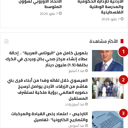
ا
الأردنية للإدارة الحكومية
الاتحاد الأوروبي لشؤون
و
والمدرسة الوطنية
المتوسط
ل
ا
الفلسطينية
ع
ج
7 مايو، 2026
ا
7 مايو، 2026
ه
م
ة
ة
م
ح
الأكثر مشاهدة
ا
و
بتمويل كامل من “البوتاس العربية” .. إحالة
ل
عطاء إنشاء مركز صحي بذان وبردى في الكرك
ا
بكلفة (1.5) مليون دينار
ت
منذ 3 أسابيع
ا
ل
العيسوي خلال لقائه وفدا من أبناء قرى بني
م
هاشم من الزرقاء: الأردن يواصل ترسيخ
س
حضوره العالمي برؤية ملكية تستشرف
ا
المستقبل
س
منذ أسبوع واحد
ب
الترخيص – اعتماد رخص القيادة والمركبات
أ
والتصاريح الكترونيا” -تفاصيل
م
منذ أسبوعين
ن