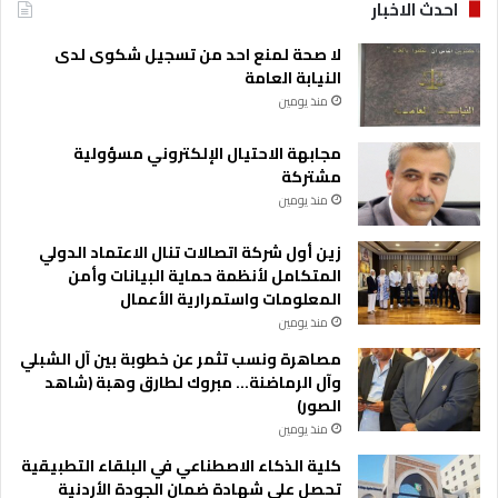
احدث الاخبار
لا صحة لمنع احد من تسجيل شكوى لدى
النيابة العامة
منذ يومين
مجابهة الاحتيال الإلكتروني مسؤولية
مشتركة
منذ يومين
زين أول شركة اتصالات تنال الاعتماد الدولي
المتكامل لأنظمة حماية البيانات وأمن
المعلومات واستمرارية الأعمال
منذ يومين
مصاهرة ونسب تثمر عن خطوبة بين آل الشبلي
وآل الرماضنة… مبروك لطارق وهبة (شاهد
الصور)
منذ يومين
كلية الذكاء الاصطناعي في البلقاء التطبيقية
تحصل على شهادة ضمان الجودة الأردنية