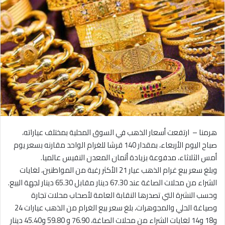
هرمنا – ارتفعت أسعار الذهب في السوق المحلية بمختلف عياراته،
صباح اليوم الأربعاء، بمقدار 140 قرشا للغرام الواحد مقارنه بسعر يوم
أمس الثلاثاء، مدفوعة بزيادة أثمان المعدن النفيس عالميا.
وبلغ سعر بيع غرام الذهب عيار 21 الأكثر رغبة من المواطنين، لغايات
الشراء من محلات الصاغة عند 67.30 دينار مقابل 65.30 دينار لجهة البيع.
وحسب النشرة التي تصدرها النقابة العامة لأصحاب محلات تجارة
وصياغة الحلي والمجوهرات، بلغ سعر بيع الغرام من الذهب عيارات 24
و18 و14 لغايات الشراء من محلات الصاغة، 76.90 و 59.80 و45.40 دينار