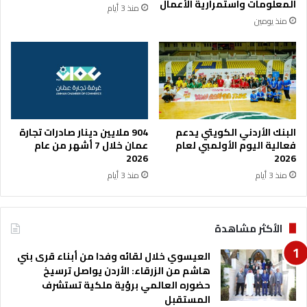
المعلومات واستمرارية الأعمال
منذ 3 أيام
س
ث
منذ يومين
ل
ة
ة
ل
د
و
ر
ي
ا
ل
البنك الأردني الكويتي يدعم
904 ملايين دينار صادرات تجارة
ن
فعالية اليوم الأولمبي لعام
عمان خلال 7 أشهر من عام
2026
2026
ا
ش
منذ 3 أيام
منذ 3 أيام
ئ
ا
ت
الأكثر مشاهدة
العيسوي خلال لقائه وفدا من أبناء قرى بني
هاشم من الزرقاء: الأردن يواصل ترسيخ
حضوره العالمي برؤية ملكية تستشرف
المستقبل