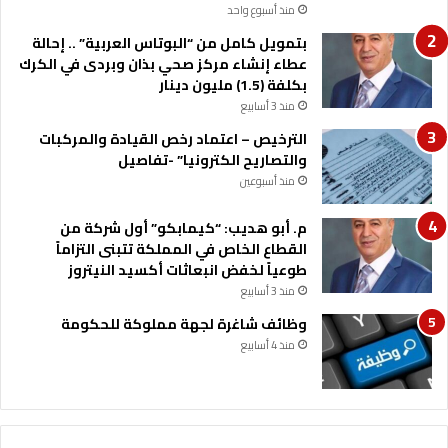
منذ أسبوع واحد
بتمويل كامل من “البوتاس العربية” .. إحالة
عطاء إنشاء مركز صحي بذان وبردى في الكرك
بكلفة (1.5) مليون دينار
منذ 3 أسابيع
الترخيص – اعتماد رخص القيادة والمركبات
والتصاريح الكترونيا” -تفاصيل
منذ أسبوعين
م. أبو هديب: “كيمابكو” أول شركة من
القطاع الخاص في المملكة تتبنى التزاماً
طوعياً لخفض انبعاثات أكسيد النيتروز
منذ 3 أسابيع
وظائف شاغرة لجهة مملوكة للحكومة
منذ 4 أسابيع