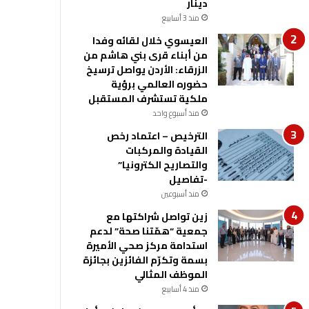
دينار
منذ 3 أسابيع
العيسوي خلال لقائه وفدا
من أبناء قرى بني هاشم من
الزرقاء: الأردن يواصل ترسيخ
حضوره العالمي برؤية
ملكية تستشرف المستقبل
منذ أسبوع واحد
الترخيص – اعتماد رخص
القيادة والمركبات
والتصاريح الكترونيا”
-تفاصيل
منذ أسبوعين
زين تواصل شراكتها مع
جمعية “همّتنا صحة” لدعم
استدامة مركز صحي الأميرة
بسمة وتكرّم الفائزين بجائزة
الموظف المثالي
منذ 4 أسابيع