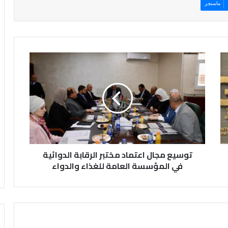
ماسنجر
ت
و
س
ي
ع
م
ج
ا
ل
توسيع مجال اعتماد مختبر الرقابة الدوائية
ا
ع
في المؤسسة العامة للغذاء والدواء
ت
م
ا
د
م