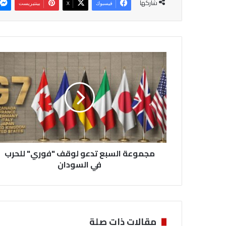
شاركها
فيسبوك
‫X
بينتيريست
م
ج
م
و
ع
ة
ا
ل
س
مجموعة السبع تدعو لوقف "فوري" للحرب
ب
ع
في السودان
ت
د
ع
و
ل
مقالات ذات صلة