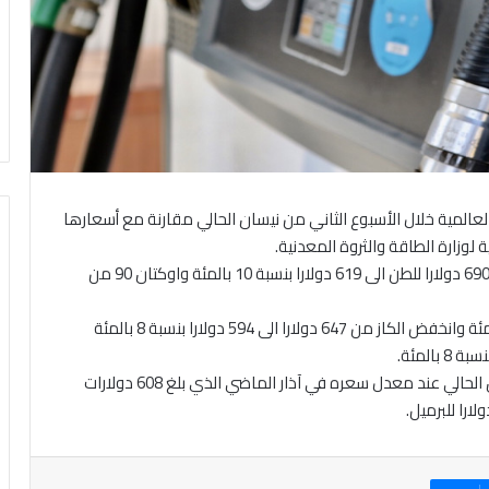
المية خلال الأسبوع الثاني من نيسان الحالي مقارنة مع أسعارها
لوزارة الطاقة والثروة المعدنية.
ووفقا للنشرة انخفض معدل سعر البنزين اوكتان 95 من 690 دولارا للطن الى 619 دولارا بنسبة 10 بالمئة واوكتان 90 من
وانخفض الديزل من 611 دولارا الى 562 دولارا بنسبة 8 بالمئة وانخفض الكاز من 647 دولارا الى 594 دولارا بنسبة 8 بالمئة
واستقر معدل سعر الغاز البترولي المسال في شهر نيسان الحالي عند معدل سعره في آذار الماضي الذي بلغ 608 دولارات