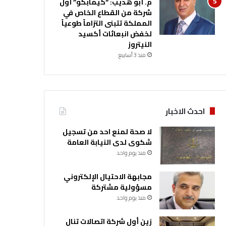
م. أبو هديب: “كيمابكو” أول
شركة من القطاع الخاص في
المملكة تتبنى التزاماً طوعياً
لخفض انبعاثات أكسيد
النيتروز
منذ 3 أسابيع
احدث الاخبار
لا صحة لمنع احد من تسجيل
شكوى لدى النيابة العامة
منذ يوم واحد
مجابهة الاحتيال الإلكتروني
مسؤولية مشتركة
منذ يوم واحد
زين أول شركة اتصالات تنال