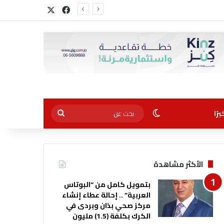
‫X
فيسبوك
الوضع المظلم
بحث
رًا
عن
الأكثر مشاهدة
بتمويل كامل من “البوتاس
العربية” .. إحالة عطاء إنشاء
مركز صحي بذان وبردى في
الكرك بكلفة (1.5) مليون