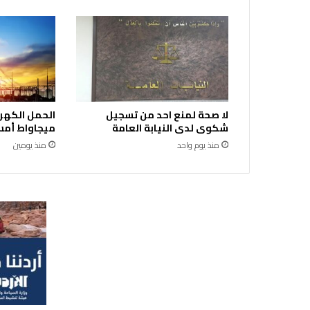
و
ق
ف
"
ف
و
ر
ي
لا صحة لمنع احد من تسجيل
"
شكوى لدى النيابة العامة
ميجاواط أمس 
ل
منذ يوم واحد
منذ يومين
ل
ح
ر
ب
ف
ي
ا
ل
س
و
د
ا