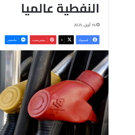
النفطية عالميا
16 أبريل، 2025
فيسبوك
‫X
بينتيريست
ماسنجر