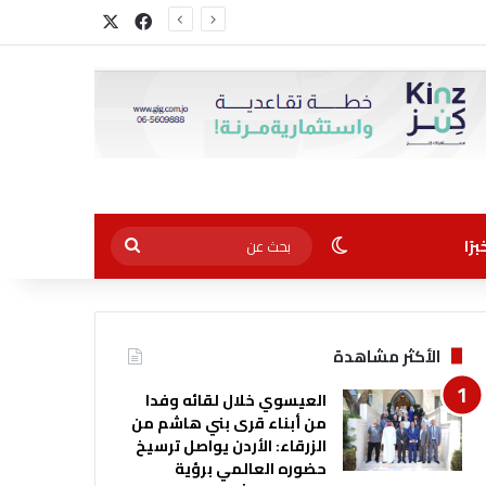
‫X
فيسبوك
الوضع المظلم
بحث
رًا
عن
الأكثر مشاهدة
العيسوي خلال لقائه وفدا
من أبناء قرى بني هاشم من
الزرقاء: الأردن يواصل ترسيخ
حضوره العالمي برؤية