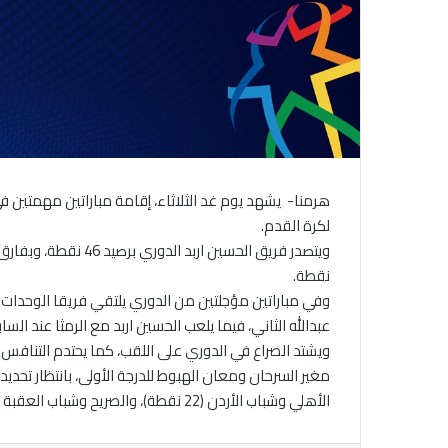
هرمنا- يشهد يوم غد الثلاثاء، إقامة مباراتين مهمتين ف
لكرة القدم.
نقطة.
وفي مباراتين مؤجلتين من الدوري يلتقي فريقا الوحدات
عبدالله الثاني، فيما يلعب الحسين اربد مع الرمثا عند السابعة و45 دقيقة على ستاد الحسن 
ويشتد الصراع في الدوري على اللقب، كما يحتدم التنافس
مغير السرحان ومعان الهبوط للدرجة الأولى، بانتظار تحدي
الأهلي وشباب الأردن (22 نقطة)، والصريح وشباب العقبة (19 نقطة).