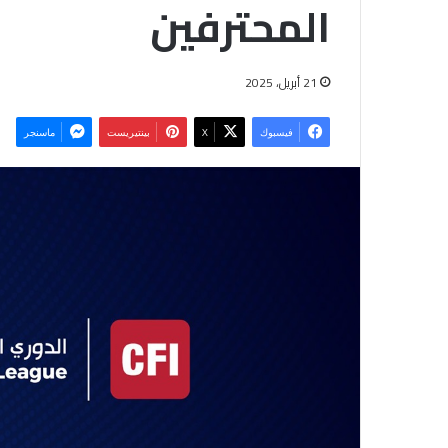
المحترفين
21 أبريل، 2025
فيسبوك
‫X
بينتيريست
ماسنجر