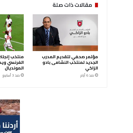
ا
مقالات ذات صلة
ة
ا
ل
ب
ا
ب
ا
ف
مؤتمر صحفي لتقديم المدرب
منتخب إنجلتر
ر
الجديد لمنتخب النشامى بادو
الفرنسي ويحر
ن
الزاكي
المونديال
س
منذ 6 أيام
منذ 3 أسابيع
ي
س