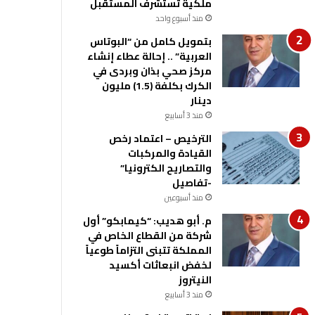
ملكية تستشرف المستقبل
منذ أسبوع واحد
بتمويل كامل من “البوتاس
العربية” .. إحالة عطاء إنشاء
مركز صحي بذان وبردى في
الكرك بكلفة (1.5) مليون
دينار
منذ 3 أسابيع
الترخيص – اعتماد رخص
القيادة والمركبات
والتصاريح الكترونيا”
-تفاصيل
منذ أسبوعين
م. أبو هديب: “كيمابكو” أول
شركة من القطاع الخاص في
المملكة تتبنى التزاماً طوعياً
لخفض انبعاثات أكسيد
النيتروز
منذ 3 أسابيع