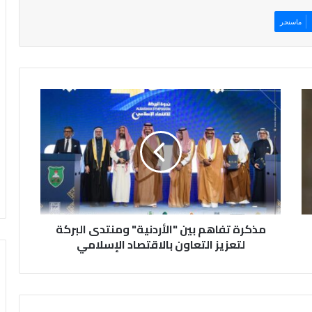
ماسنجر
م
ذ
ك
ر
ة
ت
ف
ا
ه
مذكرة تفاهم بين "الأردنية" ومنتدى البركة
م
ب
لتعزيز التعاون بالاقتصاد الإسلامي
ي
ن
"
ا