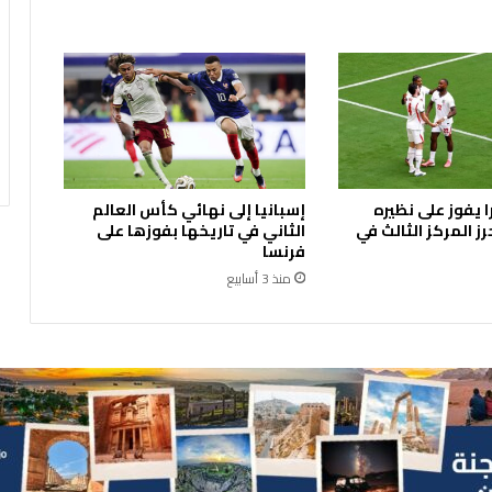
ل
أ
ر
د
ن
ي
ة
"
و
ا يفوز على نظيره
إسبانيا إلى نهائي كأس العالم
م
ز المركز الثالث في
الثاني في تاريخها بفوزها على
ن
فرنسا
ت
منذ 3 أسابيع
د
ى
ا
ل
ب
ر
ك
ة
ل
ت