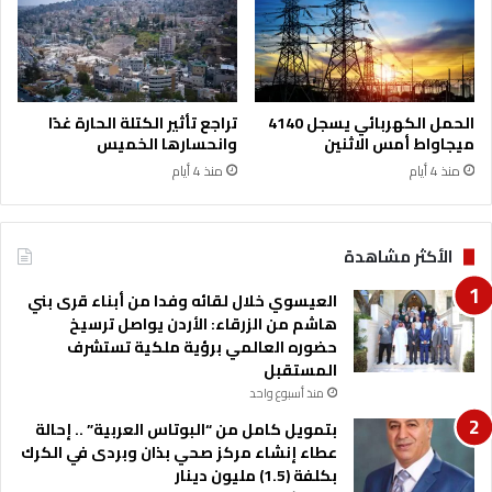
ي
ى
ع
م
ج
ن
ل
ظ
و
م
الحمل الكهربائي يسجل 4140
تراجع تأثير الكتلة الحارة غدًا
ن
ة
ميجاواط أمس الاثنين
وانحسارها الخميس
ا
ا
منذ 4 أيام
منذ 4 أيام
ل
ل
ي
ع
و
م
م
ل
الأكثر مشاهدة
ا
ل
العيسوي خلال لقائه وفدا من أبناء قرى بني
د
هاشم من الزرقاء: الأردن يواصل ترسيخ
و
حضوره العالمي برؤية ملكية تستشرف
ل
المستقبل
ي
منذ أسبوع واحد
ة
بتمويل كامل من “البوتاس العربية” .. إحالة
و
عطاء إنشاء مركز صحي بذان وبردى في الكرك
ر
بكلفة (1.5) مليون دينار
ف