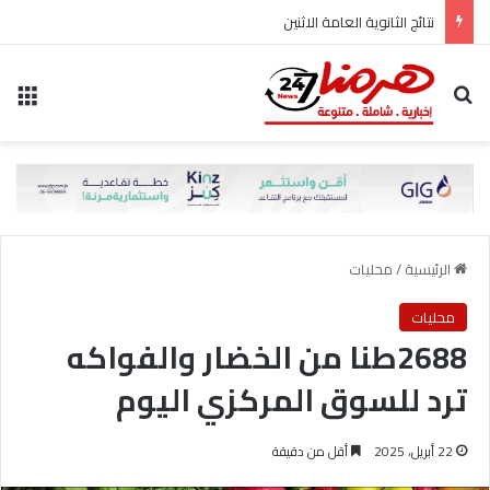
نتائج الثانوية العامة الاثنين
بحث عن
الق
الرئيسية
/
محليات
محليات
2688طنا من الخضار والفواكه
ترد للسوق المركزي اليوم
22 أبريل، 2025
أقل من دقيقة