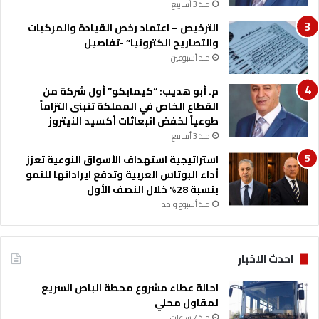
منذ 3 أسابيع
ض
ا
الترخيص – اعتماد رخص القيادة والمركبات
ل
والتصاريح الكترونيا” -تفاصيل
ت
منذ أسبوعين
ه
ج
م. أبو هديب: “كيمابكو” أول شركة من
ي
القطاع الخاص في المملكة تتبنى التزاماً
ر
طوعياً لخفض انبعاثات أكسيد النيتروز
منذ 3 أسابيع
استراتيجية استهداف الأسواق النوعية تعزز
أداء البوتاس العربية وتدفع ايراداتها للنمو
بنسبة 28% خلال النصف الأول
منذ أسبوع واحد
احدث الاخبار
احالة عطاء مشروع محطة الباص السريع
لمقاول محلي
منذ 7 ساعات