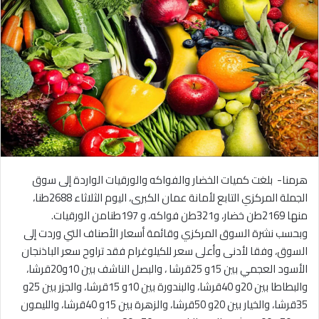
هرمنا- بلغت كميات الخضار والفواكه والورقيات الواردة إلى سوق
الجملة المركزي التابع لأمانة عمان الكبرى، اليوم الثلاثاء 2688طنا،
منها 2169طن خضار، و321طن فواكه، و 197طنامن الورقيات.
وبحسب نشرة السوق المركزي وقائمة أسعار الأصناف التي وردت إلى
السوق، وفقا لأدنى وأعلى سعر للكيلوغرام فقد تراوح سعر الباذنجان
الأسود العجمي بين 15و 25قرشا ، والبصل الناشف بين 10و20قرشا،
والبطاطا بين 20و 40قرشا، والبندورة بين 10و 15قرشا، والجزر بين 25و
35قرشا، والخيار بين 20و 50قرشا، والزهرة بين 15و 40قرشا، والليمون