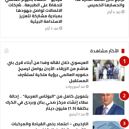
ة
ث
وانحسارها الخميس
للحفاظ على الطبيعة.. شركات
ل
م
الاتصالات تواصل جهودها
منذ 4 أيام
ت
ن
بمبادرة مشتركة لتعزيز
ع
ب
الاستدامة البيئية
ز
ر
منذ 5 أيام
ي
ن
ز
ا
س
م
الأكثر مشاهدة
ي
ج
ا
"
العيسوي خلال لقائه وفدا من أبناء قرى بني
ح
ن
هاشم من الزرقاء: الأردن يواصل ترسيخ
ة
ش
حضوره العالمي برؤية ملكية تستشرف
ا
ا
المستقبل
ل
م
ح
منذ أسبوع واحد
ى
ل
"
بتمويل كامل من “البوتاس العربية” .. إحالة
ا
ل
عطاء إنشاء مركز صحي بذان وبردى في الكرك
ل
إ
بكلفة (1.5) مليون دينار
و
ع
منذ 3 أسابيع
ا
د
ل
الترخيص – اعتماد رخص القيادة والمركبات
ا
ع