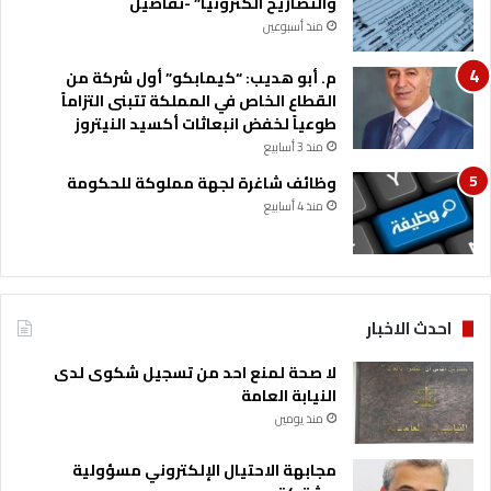
والتصاريح الكترونيا” -تفاصيل
د
م
ا
منذ أسبوعين
ر
ل
ة
ق
م. أبو هديب: “كيمابكو” أول شركة من
و
ي
القطاع الخاص في المملكة تتبنى التزاماً
ا
ا
طوعياً لخفض انبعاثات أكسيد النيتروز
ل
د
منذ 3 أسابيع
ح
ا
وظائف شاغرة لجهة مملوكة للحكومة
ج
ت
P
منذ 4 أسابيع
ا
l
ل
u
ش
s
ب
ف
ا
ي
ب
احدث الاخبار
ا
ي
ل
لا صحة لمنع احد من تسجيل شكوى لدى
أ
النيابة العامة
ر
منذ يومين
د
ن
مجابهة الاحتيال الإلكتروني مسؤولية