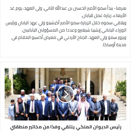
هرمنا- يبدأ سمو الأمير الحسين بن عبدالله الثاني، ولي العهد، يوم غد
الأربعاء، زيارة عمل لليابان.
ويلتقي سموه خلال الزيارة سمو الأمير أكيشينو ولي عهد اليابان ورئيس
الوزراء الياباني إيشيبا شيغيرو وعددا من المسؤولين اليابانيين.
ويزور سمو ولي العهد، الجناح الأردني في معرض أكسبو المقام في
مدينة أوساكا.
ر
ئ
ي
س
ا
ل
د
ي
و
رئيس الديوان الملكي يلتقي وفدًا من مخاتير منطقتي
ا