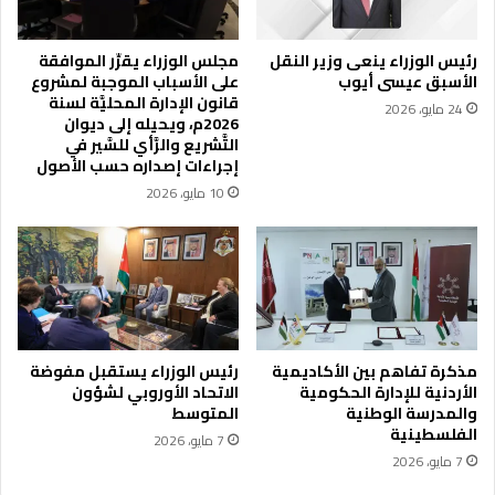
ي
خ
ر
ت
رئيس الوزراء ينعى وزير النقل
مجلس الوزراء يقرِّر الموافقة
م
ب
الأسبق عيسى أيوب
على الأسباب الموجبة لمشروع
ن
ر
قانون الإدارة المحليَّة لسنة
24 مايو، 2026
ط
ا
2026م، ويحيله إلى ديوان
ق
ل
التَّشريع والرَّأي للسَّير في
ت
ب
إجراءات إصداره حسب الأصول
ي
ي
10 مايو، 2026
ا
ط
ل
ر
ن
ي
ز
ف
ه
ي
ة
خ
و
د
ج
م
مذكرة تفاهم بين الأكاديمية
رئيس الوزراء يستقبل مفوضة
ب
الأردنية للإدارة الحكومية
الاتحاد الأوروبي لشؤون
ة
والمدرسة الوطنية
المتوسط
ل
م
الفلسطينية
ا
ز
7 مايو، 2026
ل
7 مايو، 2026
ا
ق
ر