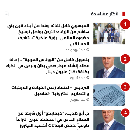
ص
ع
و
ي
الأكثر مشاهدة
ر
ب
*
ن
العيسوي خلال لقائه وفدا من أبناء قرى بني
ي
هاشم من الزرقاء: الأردن يواصل ترسيخ
ك
حضوره العالمي برؤية ملكية تستشرف
ن
المستقبل
ا
منذ أسبوع واحد
ن
ة
بتمويل كامل من “البوتاس العربية” .. إحالة
عطاء إنشاء مركز صحي بذان وبردى في الكرك
بكلفة (1.5) مليون دينار
منذ 3 أسابيع
الترخيص – اعتماد رخص القيادة والمركبات
والتصاريح الكترونيا” -تفاصيل
منذ أسبوعين
م. أبو هديب: “كيمابكو” أول شركة من
القطاع الخاص في المملكة تتبنى التزاماً
طوعياً لخفض انبعاثات أكسيد النيتروز