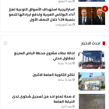
منذ 3 أسابيع
استراتيجية استهداف الأسواق النوعية تعزز
أداء البوتاس العربية وتدفع ايراداتها للنمو
بنسبة 28% خلال النصف الأول
منذ أسبوع واحد
احدث الاخبار
احالة عطاء مشروع محطة الباص السريع
لمقاول محلي
منذ 14 ساعة
نتائج الثانوية العامة الاثنين
منذ 14 ساعة
لا صحة لمنع احد من تسجيل شكوى لدى
النيابة العامة
منذ 3 أيام