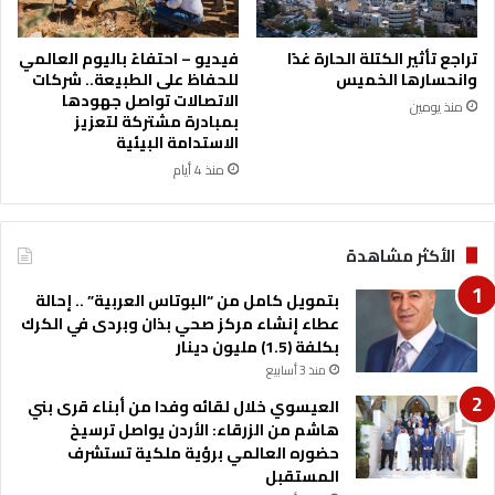
ل
ي
ا
تراجع تأثير الكتلة الحارة غدًا
فيديو – احتفاءً باليوم العالمي
ب
وانحسارها الخميس
للحفاظ على الطبيعة.. شركات
ا
الاتصالات تواصل جهودها
منذ يومين
ن
بمبادرة مشتركة لتعزيز
م
الاستدامة البيئية
ح
منذ 4 أيام
ط
ة
م
الأكثر مشاهدة
ه
م
بتمويل كامل من “البوتاس العربية” .. إحالة
ة
عطاء إنشاء مركز صحي بذان وبردى في الكرك
ب
بكلفة (1.5) مليون دينار
ت
منذ 3 أسابيع
ا
ر
العيسوي خلال لقائه وفدا من أبناء قرى بني
ي
هاشم من الزرقاء: الأردن يواصل ترسيخ
خ
حضوره العالمي برؤية ملكية تستشرف
ا
المستقبل
ل