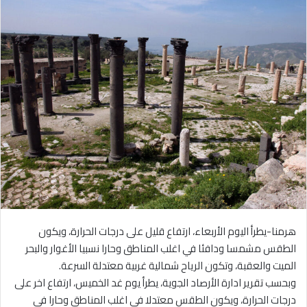
هرمنا-يطرأ اليوم الأربعاء، ارتفاع قليل على درجات الحرارة، ويكون
الطقس مشمسا ودافئا في اغلب المناطق وحارا نسبيا الأغوار والبحر
الميت والعقبة، وتكون الرياح شمالية غربية معتدلة السرعة.
وبحسب تقرير ادارة الأرصاد الجوية، يطرأ يوم غد الخميس، ارتفاع اخر على
درجات الحرارة، ويكون الطقس معتدلا في اغلب المناطق وحارا في