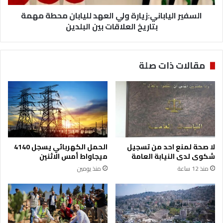
م
ي
ي
السفير الياباني:زيارة ولي العهد لليابان محطة مهمة
ا
ا
ب
بتاريخ العلاقات بين البلدين
ا
ن
ي
مقالات ذات صلة
:
ز
ي
ا
ر
ة
و
ل
لا صحة لمنع احد من تسجيل
الحمل الكهربائي يسجل 4140
ي
شكوى لدى النيابة العامة
ميجاواط أمس الاثنين
ا
منذ 12 ساعة
منذ يومين
ل
ع
ه
د
ل