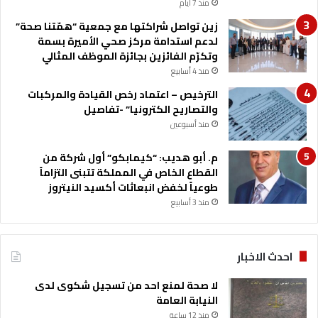
منذ 7 أيام
ع
زين تواصل شراكتها مع جمعية “همّتنا صحة”
ل
لدعم استدامة مركز صحي الأميرة بسمة
ا
وتكرّم الفائزين بجائزة الموظف المثالي
ق
ا
منذ 4 أسابيع
ت
الترخيص – اعتماد رخص القيادة والمركبات
ب
والتصاريح الكترونيا” -تفاصيل
ي
منذ أسبوعين
ن
ا
م. أبو هديب: “كيمابكو” أول شركة من
ل
القطاع الخاص في المملكة تتبنى التزاماً
ب
طوعياً لخفض انبعاثات أكسيد النيتروز
ل
منذ 3 أسابيع
د
ي
ن
احدث الاخبار
لا صحة لمنع احد من تسجيل شكوى لدى
النيابة العامة
منذ 12 ساعة