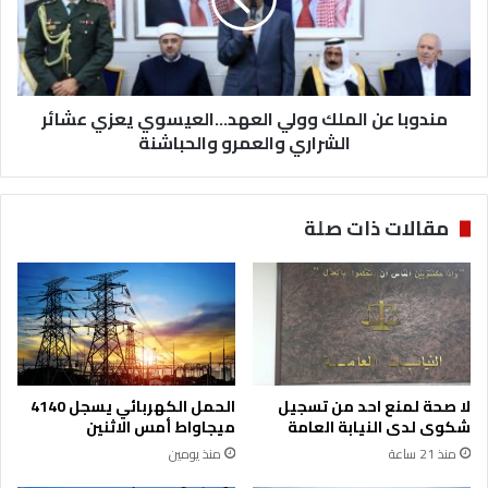
ي
ب
غ
ا
ر
ع
ف
ن
ة
ا
ت
مندوبا عن الملك وولي العهد...العيسوي يعزي عشائر
ل
ج
م
الشراري والعمرو والحباشنة
ا
ل
ر
ك
ة
و
مقالات ذات صلة
ع
و
م
ل
ا
ي
ن
ا
ل
ع
ه
د
لا صحة لمنع احد من تسجيل
الحمل الكهربائي يسجل 4140
.
شكوى لدى النيابة العامة
ميجاواط أمس الاثنين
.
منذ 21 ساعة
منذ يومين
.
ا