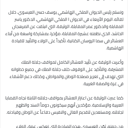
وتسلم رئيس الديوان الملكي الهاشمي يوسف حسن العيسوي، خلال
لقائه، اليوم الأربعاء في الديوان ا الملكي الهاشمي، الدكتور ياسر
المقابلة والدكتور عمر المقابلة، الوثيقة، التي انبثقت عن المرهجان
الحاشد، الذي نظمته عشيرة المقابلة، مؤخرا، بمشاركة واسعة من أبناء
العشائر في سما الروسان الكنانية، تأكيداً على الولاء والتأييد للقيادة
الهاشمية.
وأعربت الوثيقة عن تأييد العشائر الكامل لمواقف جلالة الملك
المشرفة، والتأكيد على الوقوف خلف جلالة الملك في جميع خطواته
التي تهدف إلى تعزيز مصلحة الوطن والمواطن، وكذلك دعم الأشقاء
في غزة والضفة الغربية.
كما عبرت الوثيقة عن اعتزاز العشائر بمواقف جلالته الثابتة تجاه القضايا
العربية والإسلامية، مؤكدين أنهم سيكونون دوماً السند والظهير
لجلالته، ومستعدين لتقديم الغالي والنفيس دفاعاً عن الوطن وقيادته.
من جهته، ثمّن العيسوي هذه المبادرة التي تعكس عمق الولاء