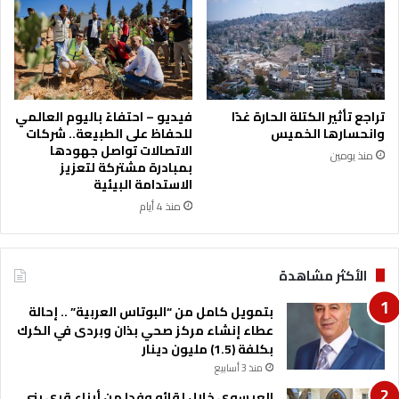
ل
ع
ي
س
و
ي
تراجع تأثير الكتلة الحارة غدًا
فيديو – احتفاءً باليوم العالمي
ي
وانحسارها الخميس
للحفاظ على الطبيعة.. شركات
ع
الاتصالات تواصل جهودها
منذ يومين
ز
بمبادرة مشتركة لتعزيز
ي
الاستدامة البيئية
ع
منذ 4 أيام
ش
ا
ئ
الأكثر مشاهدة
ر
ا
بتمويل كامل من “البوتاس العربية” .. إحالة
ل
عطاء إنشاء مركز صحي بذان وبردى في الكرك
ش
بكلفة (1.5) مليون دينار
ر
منذ 3 أسابيع
ا
ر
العيسوي خلال لقائه وفدا من أبناء قرى بني