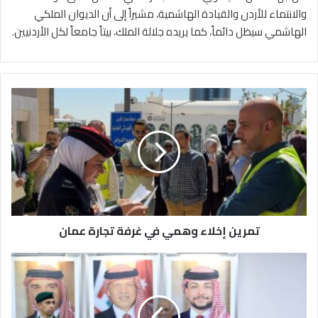
والانتماء للأردن والقيادة الهاشمية، مشيراً إلى أن الديوان الملكي
الهاشمي سيظل دائماً، كما يريده جلالة الملك، بيتاً جامعاً لكل الأردنيين.
ت
م
ر
ي
ن
إ
خ
ل
ا
تمرين إخلاء وهمي في غرفة تجارة عمان
ء
و
ه
م
م
ن
ي
د
ف
و