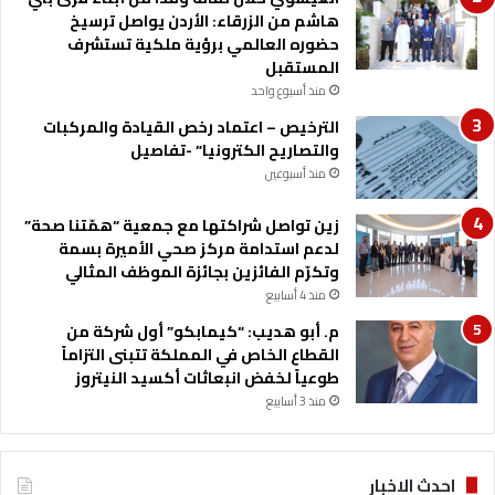
ي
هاشم من الزرقاء: الأردن يواصل ترسيخ
و
حضوره العالمي برؤية ملكية تستشرف
ا
المستقبل
ل
منذ أسبوع واحد
ع
الترخيص – اعتماد رخص القيادة والمركبات
م
والتصاريح الكترونيا” -تفاصيل
ر
و
منذ أسبوعين
و
ا
زين تواصل شراكتها مع جمعية “همّتنا صحة”
ل
لدعم استدامة مركز صحي الأميرة بسمة
ح
وتكرّم الفائزين بجائزة الموظف المثالي
ب
منذ 4 أسابيع
ا
م. أبو هديب: “كيمابكو” أول شركة من
ش
القطاع الخاص في المملكة تتبنى التزاماً
ن
طوعياً لخفض انبعاثات أكسيد النيتروز
ة
منذ 3 أسابيع
احدث الاخبار