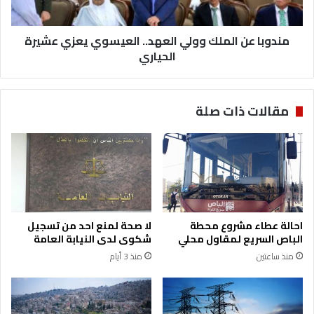
و
ن
ا
ا
ق
مندوبا عن الملك وولي العهد.. العيسوي يعزي عشيرة
ل
ع
م
الحياري
ف
ل
ي
ك
ل
و
مقالات ذات صلة
و
و
ا
ل
ء
ي
يّ
ا
ا
ل
ل
ع
ك
ه
و
د
احالة عطاء مشروع محطة
لا صحة لمنع احد من تسجيل
ر
.
الباص السريع لمقاول محلي
شكوى لدى النيابة العامة
ة
.
منذ ساعتين
منذ 3 أيام
و
ا
ق
ل
ص
ع
ب
ي