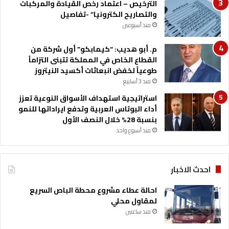
الترخيص – اعتماد رخص القيادة والمركبات
والتصاريح الكترونيا” -تفاصيل
منذ أسبوعين
م. أبو هديب: “كيمابكو” أول شركة من
القطاع الخاص في المملكة تتبنى التزاماً
طوعياً لخفض انبعاثات أكسيد النيتروز
منذ 3 أسابيع
استراتيجية استهداف الأسواق النوعية تعزز
أداء البوتاس العربية وتدفع ايراداتها للنمو
بنسبة 28% خلال النصف الأول
منذ أسبوع واحد
احدث الاخبار
احالة عطاء مشروع محطة الباص السريع
لمقاول محلي
منذ ساعتين