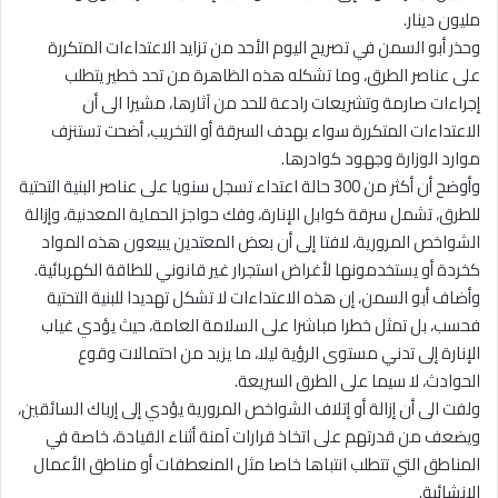
مليون دينار.
وحذر أبو السمن في تصريح اليوم الأحد من تزايد الاعتداءات المتكررة
على عناصر الطرق، وما تشكله هذه الظاهرة من تحد خطير يتطلب
إجراءات صارمة وتشريعات رادعة للحد من آثارها، مشيرا الى أن
الاعتداءات المتكررة سواء بهدف السرقة أو التخريب، أضحت تستنزف
موارد الوزارة وجهود كوادرها.
وأوضح أن أكثر من 300 حالة اعتداء تسجل سنويا على عناصر البنية التحتية
للطرق، تشمل سرقة كوابل الإنارة، وفك حواجز الحماية المعدنية، وإزالة
الشواخص المرورية، لافتا إلى أن بعض المعتدين يبيعون هذه المواد
كخردة أو يستخدمونها لأغراض استجرار غير قانوني للطاقة الكهربائية.
وأضاف أبو السمن، إن هذه الاعتداءات لا تشكل تهديدا للبنية التحتية
فحسب، بل تمثل خطرا مباشرا على السلامة العامة، حيث يؤدي غياب
الإنارة إلى تدني مستوى الرؤية ليلا، ما يزيد من احتمالات وقوع
الحوادث، لا سيما على الطرق السريعة.
ولفت الى أن إزالة أو إتلاف الشواخص المرورية يؤدي إلى إرباك السائقين،
ويضعف من قدرتهم على اتخاذ قرارات آمنة أثناء القيادة، خاصة في
المناطق التي تتطلب انتباها خاصا مثل المنعطفات أو مناطق الأعمال
الإنشائية.