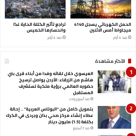
ة
س
إ
و
ر
ي
ب
ي
الحمل الكهربائي يسجل 4140
تراجع تأثير الكتلة الحارة غدًا
د
ع
ميجاواط أمس الاثنين
وانحسارها الخميس
ز
منذ 4 أيام
منذ 4 أيام
ي
ع
ش
ي
الأكثر مشاهدة
ر
ة
العيسوي خلال لقائه وفدا من أبناء قرى بني
ا
هاشم من الزرقاء: الأردن يواصل ترسيخ
ل
حضوره العالمي برؤية ملكية تستشرف
ح
المستقبل
ي
منذ أسبوع واحد
ا
بتمويل كامل من “البوتاس العربية” .. إحالة
ر
عطاء إنشاء مركز صحي بذان وبردى في الكرك
ي
بكلفة (1.5) مليون دينار
منذ 3 أسابيع