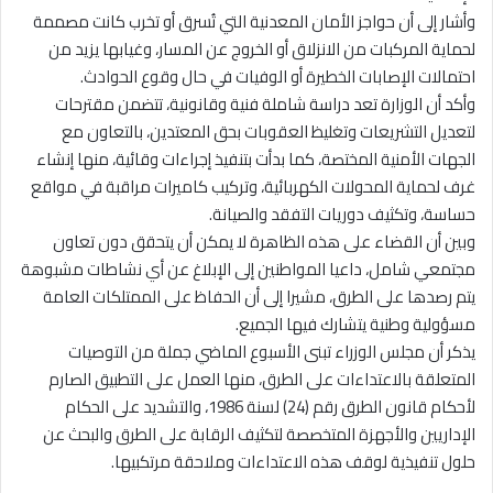
وأشار إلى أن حواجز الأمان المعدنية التي تُسرق أو تخرب كانت مصممة
لحماية المركبات من الانزلاق أو الخروج عن المسار، وغيابها يزيد من
احتمالات الإصابات الخطيرة أو الوفيات في حال وقوع الحوادث.
وأكد أن الوزارة تعد دراسة شاملة فنية وقانونية، تتضمن مقترحات
لتعديل التشريعات وتغليظ العقوبات بحق المعتدين، بالتعاون مع
الجهات الأمنية المختصة، كما بدأت بتنفيذ إجراءات وقائية، منها إنشاء
غرف لحماية المحولات الكهربائية، وتركيب كاميرات مراقبة في مواقع
حساسة، وتكثيف دوريات التفقد والصيانة.
وبين أن القضاء على هذه الظاهرة لا يمكن أن يتحقق دون تعاون
مجتمعي شامل، داعيا المواطنين إلى الإبلاغ عن أي نشاطات مشبوهة
يتم رصدها على الطرق، مشيرا إلى أن الحفاظ على الممتلكات العامة
مسؤولية وطنية يتشارك فيها الجميع.
يذكر أن مجلس الوزراء تبنى الأسبوع الماضي جملة من التوصيات
المتعلقة بالاعتداءات على الطرق، منها العمل على التطبيق الصارم
لأحكام قانون الطرق رقم (24) لسنة 1986، والتشديد على الحكام
الإداريين والأجهزة المتخصصة لتكثيف الرقابة على الطرق والبحث عن
حلول تنفيذية لوقف هذه الاعتداءات وملاحقة مرتكبيها.