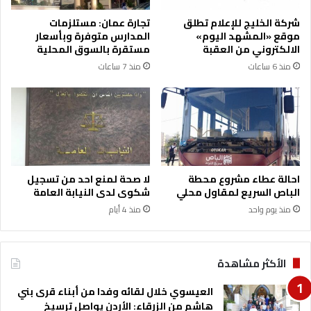
ا
ر
شركة الخليج للإعلام تطلق
تجارة عمان: مستلزمات
ب
ه
موقع «المشهد اليوم»
المدارس متوفرة وبأسعار
ا
ي
الالكتروني من العقبة
مستقرة بالسوق المحلية
ت
ئ
منذ 6 ساعات
منذ 7 ساعات
م
ة
ا
ت
ر
ن
ك
ش
ا
ي
ط
ا
ل
احالة عطاء مشروع محطة
لا صحة لمنع احد من تسجيل
س
الباص السريع لمقاول محلي
شكوى لدى النيابة العامة
ي
منذ يوم واحد
منذ 4 أيام
ا
ح
ة
الأكثر مشاهدة
العيسوي خلال لقائه وفدا من أبناء قرى بني
هاشم من الزرقاء: الأردن يواصل ترسيخ