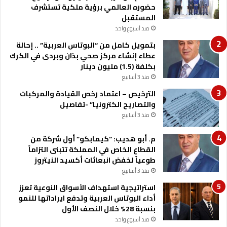
حضوره العالمي برؤية ملكية تستشرف
المستقبل
منذ أسبوع واحد
بتمويل كامل من “البوتاس العربية” .. إحالة
عطاء إنشاء مركز صحي بذان وبردى في الكرك
بكلفة (1.5) مليون دينار
منذ 3 أسابيع
الترخيص – اعتماد رخص القيادة والمركبات
والتصاريح الكترونيا” -تفاصيل
منذ 3 أسابيع
م. أبو هديب: “كيمابكو” أول شركة من
القطاع الخاص في المملكة تتبنى التزاماً
طوعياً لخفض انبعاثات أكسيد النيتروز
منذ 3 أسابيع
استراتيجية استهداف الأسواق النوعية تعزز
أداء البوتاس العربية وتدفع ايراداتها للنمو
بنسبة 28% خلال النصف الأول
منذ أسبوع واحد