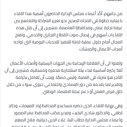
من جانبهم، أكّد أعضاء مجلس الإدارة الحاضرون أهمية هذا اللقاء
باعتباره خطوة في الاتجاه الصحيح نحو تعزيز الشراكة والتفاهم بين
غرفة تجارة عمان ومحافظة العاصمة، مشيرين إلى أن مثل هذه
اللقاءات تُسهم في إيصال صوت القطاع التجاري والخدمي، وتفتح
المجال أمام حلول عملية قابلة للتنفيذ للتحديات اليومية التي تواجه
أصحاب الأعمال والمنشآت.
ولفتوا الى أن العلاقة الإيجابية بين الجهات الرسمية وأصحاب الأعمال
تُعدّ ركيزة أساسية لبناء بيئة استثمارية محفزة ومستقرة، مشيرين إلى أن
التاجر هو شريك في التنمية، وليس خصمًا، ويجب أن يُعامل بكرامة
وتقدير لما يقدمه من دور اقتصادي واجتماعي حيوي، سواء من خلال
خلق فرص العمل أو دعم عجلة الاقتصاد الوطني.
وفي نهاية اللقاء، الذي حضره مساعدو المحافظ إياد النعيمات، وخالد
لطفي، والدكتور شادي البخيت، ومدير مكتب المحافظ عمر الضمور
واعضاء مجلس الادارة خطاب البنا، علاء الدين ديرانية، فلاح الصغير،
وامجد السويلميين، تم الاتفاق على استمرار التنسيق بين غرفة تجارة