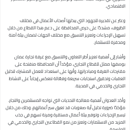
الاقتصادي.
وعبّر عن تقديره للجهود التي يبذلها أصحاب الأعمال في مختلف
الظروف، مشددًا على حرص المحافظة على دعم هذا القطاع من خلال
تسهيل الإجراءات وتعزيز التنسيق مع مختلف الجهات لضمان بيئة آمنة
ومحفزة للاستثمار.
وأشار إلى أهمية تعزيز أطر التعاون والتنسيق مع غرفة تجارة عمان
بوصفها ممثل للقطاع التجاري، مؤكداً أن المحافظة منفتحة على
مقترحات الغرفة ومبادراتها، وأنها على استعداد للعمل المشترك لتذليل
العقبات وتحقيق استجابات سريعة وفعّالة تنعكس إيجاباً على النشاط
التجاري والخدمي في المدينة.
وأكد العدوان أهمية معالجة التحديات التي تواجه المستثمرين والتجار،
مؤكدًا ضرورة تذليل أية صعوبات قد تعيق سير أعمالهم، وذلك من خلال
تيسير الإجراءات وتوفير بيئة أعمال مستقرة ومرنة تسهم في جذب
المزيد من الاستثمارات وتعزز من نمو القطاعين التجاري والخدمي في
العاصمة.