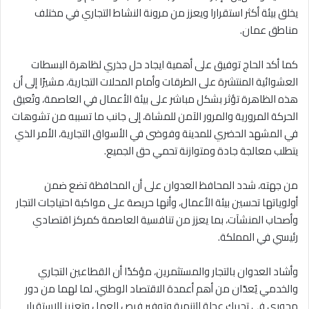
يخلق بيئة أكثر استقرارا ويعزز من مرونة النشاط التجاري في مختلف
مناطق عمان.
كما أكد الحاج توفيق على أهمية ايجاد حل جذري لظاهرة البسطات
العشوائية المنتشرة على الطرقات وأمام المحلات التجارية، مشيرًا إلى أن
هذه الظاهرة تؤثر بشكل مباشر على بيئة الأعمال في العاصمة، وتُعيق
الحركة المرورية والمرور الآمن للمشاة، إلى جانب ما تسببه من تشوهات
في المشهد الحضري للمدينة وفوضى في الأسواق التجارية، الأمر الذي
يتطلب معالجة جادة ومتوازنة تحمي حق الجميع.
من جهته، شدد المحافظ العدوان على أن المحافظة تضع ضمن
أولوياتها تحسين بيئة الأعمال، وأنها حريصة على مواكبة احتياجات التجار
وأصحاب المنشآت، بما يعزز من تنافسية العاصمة كمركز اقتصادي
رئيسي في المملكة.
وأشاد العدوان بالتجار والمستثمرين، مؤكدًا أن القطاعين التجاري
والخدمي يُعدّان من أهم أعمدة الاقتصاد الوطني، لما لهما من دور
محوري في تحريك عجلة التنمية وتوفير فرص العمل وتعزيز الاستقرار