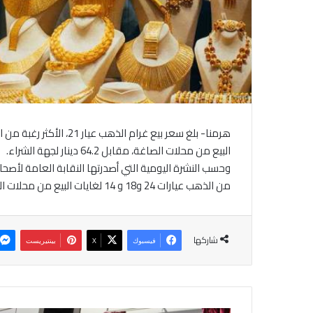
البيع من محلات الصاغة، مقابل 64.2 دينار لجهة الشراء.
وحسب النشرة اليومية التي أصدرتها النقابة العامة لأصحا
من الذهب عيارات 24 و18 و 14 لغايات البيع من محلات الصاغة 76 دينارا و 58.9 و 44.7 دينار على التوالي.
شاركها
فيسبوك
‫X
بينتيريست