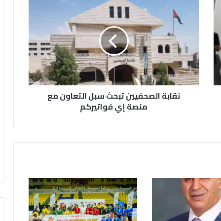
ن
ق
ا
ب
ة
ا
ل
ص
ح
نقابة الصحفيين تبحث سبل التعاون مع
ف
ي
منصة إي فواتيركم
ي
ن
ت
ب
ح
ث
س
ب
ل
ا
ل