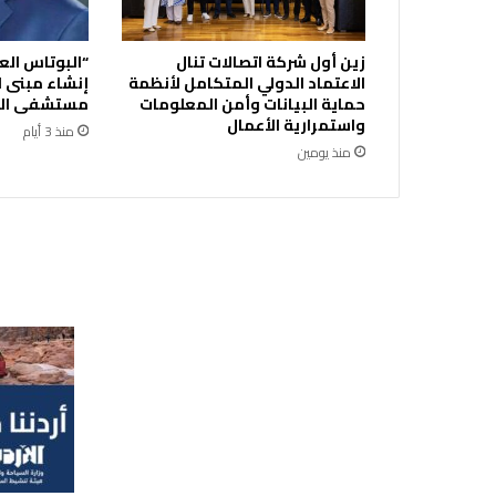
ق
ل
زين أول شركة اتصالات تنال
“البوتاس الع
ب
الاعتماد الدولي المتكامل لأنظمة
إنشاء مبنى ا
و
حماية البيانات وأمن المعلومات
مستشفى الك
ا
واستمرارية الأعمال
منذ 3 أيام
ل
منذ يومين
ج
ر
ا
ح
ا
ت
ا
ل
ت
خ
ص
ص
ي
ة
ف