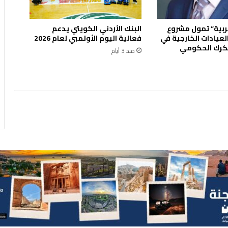
ت
ع
ربية” تمول مشروع
البنك الأردني الكويتي يدعم
ا
لعيادات الخارجية في
فعالية اليوم الأولمبي لعام 2026
و
رك الحكومي
منذ 3 أيام
ن
م
ع
م
ن
ص
ة
إ
ي
ف
و
ا
ت
ي
ر
ك
م