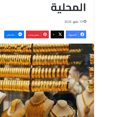
المحلية
13 مايو، 2025
فيسبوك
‫X
بينتيريست
ماسنجر