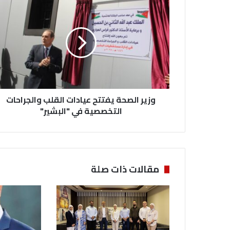
و
ز
ي
ر
ا
ل
ص
ح
ة
وزير الصحة يفتتح عيادات القلب والجراحات
ي
ف
التخصصية في "البشير"
ت
ت
ح
ع
ي
مقالات ذات صلة
ا
د
ا
ت
ا
ل