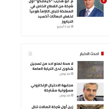
م. أبو هديب: “كيمابكو” أول
شركة من القطاع الخاص في
المملكة تتبنى التزاماً طوعياً
لخفض انبعاثات أكسيد
النيتروز
منذ 3 أسابيع
احدث الاخبار
لا صحة لمنع احد من تسجيل
شكوى لدى النيابة العامة
منذ يومين
مجابهة الاحتيال الإلكتروني
مسؤولية مشتركة
منذ يومين
زين أول شركة اتصالات تنال