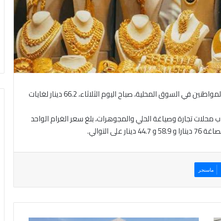
هرمنا- بلغ سعر بيع غرام الذهب عيار 21، الأكثر رغبة من المواطنين في السوق المحلية، صباح اليوم الثلاثاء، 66.2 دينار لغايات
ب محلات تجارة وصياغة الحلي والمجوهرات، بلغ سعر الغرام الواحد
ماسنجر