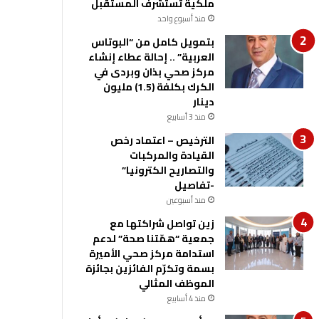
ملكية تستشرف المستقبل
منذ أسبوع واحد
بتمويل كامل من “البوتاس
العربية” .. إحالة عطاء إنشاء
مركز صحي بذان وبردى في
الكرك بكلفة (1.5) مليون
دينار
منذ 3 أسابيع
الترخيص – اعتماد رخص
القيادة والمركبات
والتصاريح الكترونيا”
-تفاصيل
منذ أسبوعين
زين تواصل شراكتها مع
جمعية “همّتنا صحة” لدعم
استدامة مركز صحي الأميرة
بسمة وتكرّم الفائزين بجائزة
الموظف المثالي
منذ 4 أسابيع