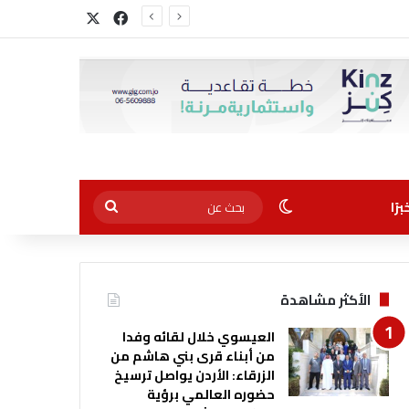
‫X
فيسبوك
الوضع المظلم
بحث
رًا
عن
الأكثر مشاهدة
العيسوي خلال لقائه وفدا
من أبناء قرى بني هاشم من
الزرقاء: الأردن يواصل ترسيخ
حضوره العالمي برؤية