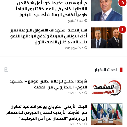
م. أبو هديب: “كيمابكو” أول شركة من
القطاع الخاص في المملكة تتبنى التزاماً
طوعياً لخفض انبعاثات أكسيد النيتروز
منذ 3 أسابيع
استراتيجية استهداف الأسواق النوعية تعزز
أداء البوتاس العربية وتدفع ايراداتها للنمو
بنسبة 28% خلال النصف الأول
منذ أسبوع واحد
احدث الاخبار
شركة الخليج للإعلام تطلق موقع «المشهد
اليوم» الالكتروني من العقبة
منذ 3 ساعات
البنك الأردني الكويتي يوقع اتفاقية تعاون
مع الشركة الأردنية لضمان القروض للانضمام
إلى برنامج “الضمان من أجل التوظيف”
منذ 4 ساعات