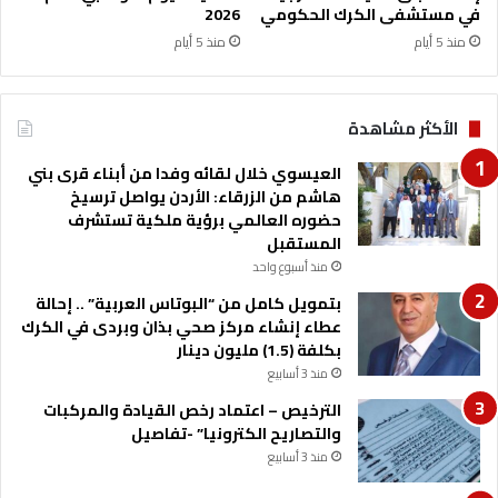
في مستشفى الكرك الحكومي
2026
ى
ف
منذ 5 أيام
منذ 5 أيام
ي
ا
ل
الأكثر مشاهدة
ع
ق
العيسوي خلال لقائه وفدا من أبناء قرى بني
ب
هاشم من الزرقاء: الأردن يواصل ترسيخ
ة
حضوره العالمي برؤية ملكية تستشرف
المستقبل
منذ أسبوع واحد
بتمويل كامل من “البوتاس العربية” .. إحالة
عطاء إنشاء مركز صحي بذان وبردى في الكرك
بكلفة (1.5) مليون دينار
منذ 3 أسابيع
الترخيص – اعتماد رخص القيادة والمركبات
والتصاريح الكترونيا” -تفاصيل
منذ 3 أسابيع