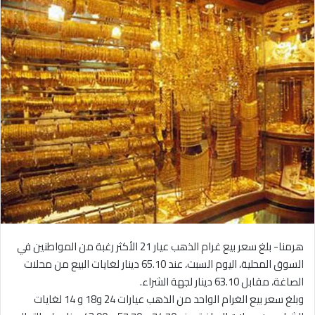
هرمنا- بلغ سعر بيع غرام الذهب عيار 21 الأكثر رغبة من المواطنين في
السوق المحلية، اليوم السبت، عند 65.10 دينار لغايات البيع من محلات
الصاغة، مقابل 63.10 دينار لجهة الشراء.
وبلغ سعر بيع الغرام الواحد من الذهب عيارات 24 و18 و 14 لغايات