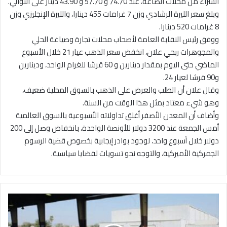
الشراء من محلات الصاغة، عند 74.70 و 57.70 و 43.90 دينار على التوالي.
وبلغ سعر الليرة الرشادي وزن 7 غرامات 455 دينارا، والليرة الإنجليزي وزن
8 غرامات 520 دينارا.
ووفق رئيس النقابة العامة لأصحاب محلات تجارة وصياغة الحلي
والمجوهرات ربحي علان، انخفض سعر الذهب عيار 21 خلال الأسبوع
الماضي حتى اليوم بمقدار دينارين و 60 قرشا للغرام الواحد، ودينارين
و90 قرشا لعيار 24.
وقال علان أن الطلب والعرض على الذهب بالسوق المحلية ضعيف،
وهو شيء معتاد بمثل هذا الوقت من السنة.
وأضاف أن المعدن الأصفر أغلق تداولاته الأسبوعية بالسوق العالمية
أمس الجمعة عند 3200 دولار للأونصة الواحدة، بانخفاض وصل إلى 200
دولار خلال أسبوع واحد، لوجود بوادر إيجابية بخصوص قضية الرسوم
الجمركية الأميركية، والتوجه نحو تسويات لقضايا سياسية.
4
5
6