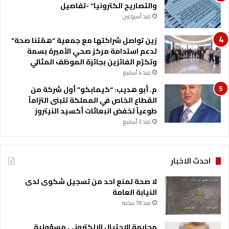
والتصاريح الكترونيا” -تفاصيل
منذ أسبوعين
زين تواصل شراكتها مع جمعية “همّتنا صحة”
لدعم استدامة مركز صحي الأميرة بسمة
وتكرّم الفائزين بجائزة الموظف المثالي
منذ 4 أسابيع
م. أبو هديب: “كيمابكو” أول شركة من
القطاع الخاص في المملكة تتبنى التزاماً
طوعياً لخفض انبعاثات أكسيد النيتروز
منذ 3 أسابيع
احدث الاخبار
لا صحة لمنع احد من تسجيل شكوى لدى
النيابة العامة
منذ 18 ساعة
مجابهة الاحتيال الإلكتروني مسؤولية