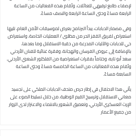
لإضفاء طابع ترفيهي للعائلات. وتُقام هذه الفعاليات من الساعة
الرابعة مساءً وحتى الساعة الرابعة والنصف مساءً.
وفي مضمار الدبابات، يبدأ البرنامج بعرض لموسيقات الأمن العام، تليها
استعراض لفريق القفز الحر من مظليي / العمليات الخاصة، واستعراض
حي للدبابات والآليات المدرعة من حقبة الاستقلال وما بعدها،
بالإضافة إلى عروض الفرسان والهجانة، وفقرة غنائية للفنان الأردني
سعد أبو تايه، وختاماً بفقرات استعراضية من الفلكلور الشعبي الأردني.
وتُقام هذه الفعاليات من الساعة الخامسة مساءً وحتى الساعة
السابعة مساءً.
يأتي هذا الاحتفال في إطار حرص متحف الدبابات الملكي على تجسيد
معاني الاستقلال وترسيخ القيم الوطنية، من خلال تسليط الضوء على
الإرث العسكري الأردني، وتعميق الشعور بالانتماء والاعتزاز لدى الزوار
من جميع الأعمار