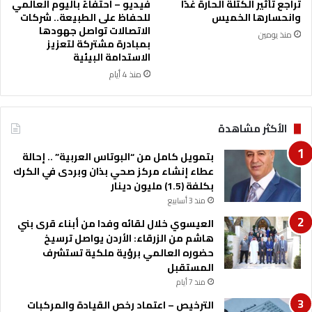
تراجع تأثير الكتلة الحارة غدًا
فيديو – احتفاءً باليوم العالمي
ا
وانحسارها الخميس
للحفاظ على الطبيعة.. شركات
ل
الاتصالات تواصل جهودها
منذ يومين
2
بمبادرة مشتركة لتعزيز
الاستدامة البيئية
4
س
منذ 4 أيام
ا
ع
ة
الأكثر مشاهدة
بتمويل كامل من “البوتاس العربية” .. إحالة
عطاء إنشاء مركز صحي بذان وبردى في الكرك
بكلفة (1.5) مليون دينار
منذ 3 أسابيع
العيسوي خلال لقائه وفدا من أبناء قرى بني
هاشم من الزرقاء: الأردن يواصل ترسيخ
حضوره العالمي برؤية ملكية تستشرف
المستقبل
منذ 7 أيام
الترخيص – اعتماد رخص القيادة والمركبات