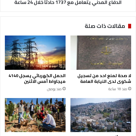
ب
الدفاع المدني يتعامل مع 1737 حادثاً خلال 24 ساعة
د
ش
ن
أ
ي
ن
ي
مقالات ذات صلة
ا
ت
ل
ع
م
ا
س
م
ت
ل
ج
م
د
ع
ا
1
لا صحة لمنع احد من تسجيل
الحمل الكهربائي يسجل 4140
ت
7
شكوى لدى النيابة العامة
ميجاواط أمس الاثنين
ف
3
منذ 18 ساعة
منذ يومين
ي
7
ا
ح
ل
ا
س
د
و
ث
د
اً
ا
خ
ن
ل