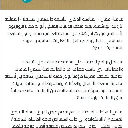
هرمنا- عمّان – بمناسبة الذكرى التاسعة والسبعين لاستقلال المملكة
الأردنية الهاشمية، يفتح متحف الدبابات الملكي أبوابه مجاناً للزوار يوم
الأحد الموافق 25 أيار 2025 من الساعة العاشرة صباحاً وحتى السابعة
مساءً، في احتفال وطني حافل بالفعاليات الثقافية والعروض
العسكرية المميزة.
ويشتمل برنامج الاحتفال على مجموعة متنوعة من الأنشطة
والفعاليات التي تناسب مختلف أفراد العائلة، حيث تتضمن القاعات
الداخلية للمتحف معرضاً مؤقتاً يوثّق حقبة الاستقلال، إضافة إلى أنشطة
تفاعلية ممتعة للأطفال والعائلات، واستعراضاً لموسيقات القوات
المسلحة الأردنية، وتُقام هذه الفعاليات من الساعة العاشرة صباحاً
وحتى الساعة الرابعة مساءً.
أما في الساحات الخارجية، فسيتم تقديم عرض لفريق الاتحاد الرياضي
العسكري / التايكواندو، إلى جانب استعراض فرقة المشاة الصامتة /
الحرس الملكي الخاص. كما تم تخصيص منطقة ألعاب خارجية للأطفال