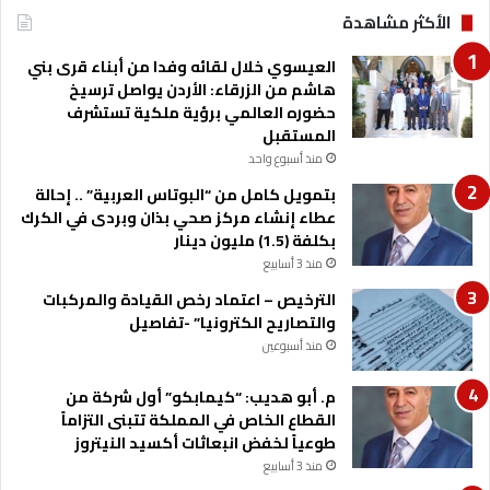
و
الأكثر مشاهدة
ل
ك
العيسوي خلال لقائه وفدا من أبناء قرى بني
ر
هاشم من الزرقاء: الأردن يواصل ترسيخ
م
حضوره العالمي برؤية ملكية تستشرف
و
المستقبل
م
منذ أسبوع واحد
خ
ي
بتمويل كامل من “البوتاس العربية” .. إحالة
م
عطاء إنشاء مركز صحي بذان وبردى في الكرك
ي
بكلفة (1.5) مليون دينار
ه
منذ 3 أسابيع
ا
الترخيص – اعتماد رخص القيادة والمركبات
والتصاريح الكترونيا” -تفاصيل
منذ أسبوعين
م. أبو هديب: “كيمابكو” أول شركة من
القطاع الخاص في المملكة تتبنى التزاماً
طوعياً لخفض انبعاثات أكسيد النيتروز
منذ 3 أسابيع