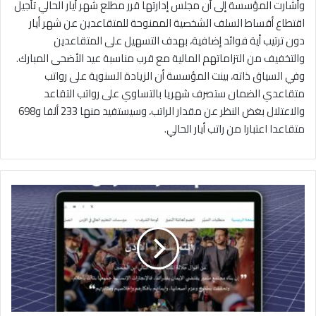
وأشارت المؤسسة إلى أن مجلس إدارتها قرر مطلع شهر أيار الحالي تأجيل
اقتطاع أقساط السلف الشخصية الممنوحة للمتقاعدين عن شهر أيار
دون ترتيب أية فوائد إضافية، بهدف التسهيل على المتقاعدين
والتخفيف من التزاماتهم المالية مع قرب مناسبة عيد الأضحى المبارك.
وفي السياق ذاته، بينت المؤسسة أن الزيادة السنوية على رواتب
متقاعدي الضمان ستصرف شهريا بالتساوي على رواتب التقاعد
والاعتلال بغض النظر عن مقدار الراتب، وسيستفيد منها 233 ألفا و698
متقاعدا اعتبارا من راتب أيار الحالي.
إ
ط
ل
ا
ق
م
ن
ص
ة