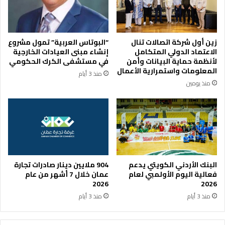
ت
ا
ا
ح
ل
ت
ت
ل
زين أول شركة اتصالات تنال
“البوتاس العربية” تمول مشروع
ع
ا
الاعتماد الدولي المتكامل
إنشاء مبنى العيادات الخارجية
ل
ل
لأنظمة حماية البيانات وأمن
في مستشفى الكرك الحكومي
ي
ي
المعلومات واستمرارية الأعمال
منذ 3 أيام
م
و
منذ يومين
ا
ا
ل
ص
ع
ل
ا
ع
ل
د
ي
و
ع
ا
ا
ن
البنك الأردني الكويتي يدعم
904 ملايين دينار صادرات تجارة
ل
ه
فعالية اليوم الأولمبي لعام
عمان خلال 7 أشهر من عام
م
ع
2026
2026
يً
ل
منذ 3 أيام
منذ 3 أيام
ا
ى
ط