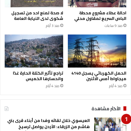
ة
و
ي
ط
احالة عطاء مشروع محطة
لا صحة لمنع احد من تسجيل
ز
ط
الباص السريع لمقاول محلي
شكوى لدى النيابة العامة
و
ا
منذ 9 ساعات
منذ 3 أيام
ر
ئ
ا
ر
ن
ة
م
ت
ش
ا
ر
ب
و
ع
ع
ة
الحمل الكهربائي يسجل 4140
تراجع تأثير الكتلة الحارة غدًا
ص
ل
ميجاواط أمس الاثنين
وانحسارها الخميس
ي
ل
منذ 4 أيام
منذ 4 أيام
ا
ق
ن
و
ة
ا
ا
ت
الأكثر مشاهدة
ل
ا
س
ل
العيسوي خلال لقائه وفدا من أبناء قرى بني
ك
ج
هاشم من الزرقاء: الأردن يواصل ترسيخ