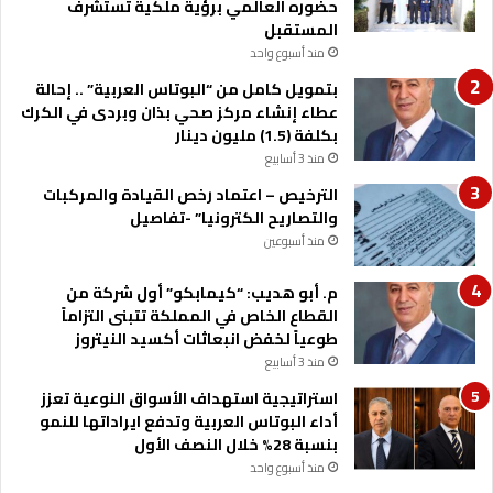
ن
و
حضوره العالمي برؤية ملكية تستشرف
ا
ي
المستقبل
ل
ة
منذ أسبوع واحد
و
ا
بتمويل كامل من “البوتاس العربية” .. إحالة
ظ
ل
عطاء إنشاء مركز صحي بذان وبردى في الكرك
ي
م
بكلفة (1.5) مليون دينار
ف
ص
منذ 3 أسابيع
ي
ر
ل
ي
الترخيص – اعتماد رخص القيادة والمركبات
م
ة
والتصاريح الكترونيا” -تفاصيل
و
منذ أسبوعين
ظ
ف
م. أبو هديب: “كيمابكو” أول شركة من
ي
القطاع الخاص في المملكة تتبنى التزاماً
ا
طوعياً لخفض انبعاثات أكسيد النيتروز
ل
منذ 3 أسابيع
خ
ا
استراتيجية استهداف الأسواق النوعية تعزز
ر
أداء البوتاس العربية وتدفع ايراداتها للنمو
ج
بنسبة 28% خلال النصف الأول
ي
منذ أسبوع واحد
ة