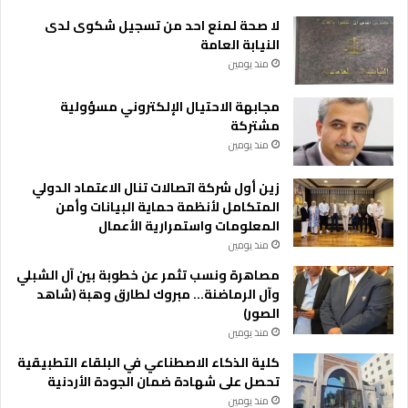
لا صحة لمنع احد من تسجيل شكوى لدى
النيابة العامة
منذ يومين
مجابهة الاحتيال الإلكتروني مسؤولية
مشتركة
منذ يومين
زين أول شركة اتصالات تنال الاعتماد الدولي
المتكامل لأنظمة حماية البيانات وأمن
المعلومات واستمرارية الأعمال
منذ يومين
مصاهرة ونسب تثمر عن خطوبة بين آل الشبلي
وآل الرماضنة… مبروك لطارق وهبة (شاهد
الصور)
منذ يومين
كلية الذكاء الاصطناعي في البلقاء التطبيقية
تحصل على شهادة ضمان الجودة الأردنية
منذ يومين