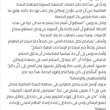
وحذّر في مداخلة خلال انعقاد الجمعية السنوية لمنظمة الصحة
العالمية، من أن الحرب تؤذي إسرائيل ولن تجلب لها حلا دائما، وفق ما
نقلت قناة فرانس 24، اليوم الجمعة.
وقال تيدروس: “استطيع أن أشعر بما يشعر به سكان غزة في هذه
اللحظة. أستطيع أن أشم رائحته وأن أتصوره، بل وحتى استطيع سماع
الأصوات. وهذا بسبب اضطراب ما بعد الصدمة”.
وأضاف “يمكنكم تخيّل معاناة الناس. من الخطأ حقا استخدام الطعام
كسلاح. وخطأ كبير استخدام الإمدادات الطبية كسلاح”.
وأشار تيدروس، إلى أن حلا سياسيا فقط يمكن أن يحقق السلام
الحقيقي، مؤكّدا أن “الدعوة إلى السلام تصب في مصلحة إسرائيل
نفسها. أشعر بأن الحرب تضرّ بإسرائيل نفسها، ولن تُفضي إلى حلٍّ دائم”.
وتابع “أسألكم إن كان بإمكانكم إظهار الرحمة. هذا جيد لكم
وللفلسطينيين وللإنسانية”.
بدوره، أوضح مدير برنامج الطوارئ في منظمة الصحة العالمية مايكل
راين، بإن 2,1 مليون شخص في غزة “معرضون لخطر الموت الوشيك”.
وأكد: “نحن في حاجة إلى إنهاء التجويع، ونحن في حاجة إلى إطلاق سراح
جميع الرهائن ونحن في حاجة إلى إعادة إمداد النظام الصحي وإعادة
تشغيله”.