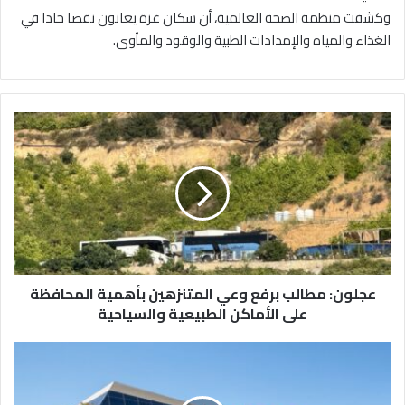
وكشفت منظمة الصحة العالمية، أن سكان غزة يعانون نقصا حادا في
الغذاء والمياه والإمدادات الطبية والوقود والمأوى.
ع
ج
ل
و
ن
:
م
ط
ا
عجلون: مطالب برفع وعي المتنزهين بأهمية المحافظة
ل
ب
على الأماكن الطبيعية والسياحية
ب
ر
"
ف
ا
ع
ل