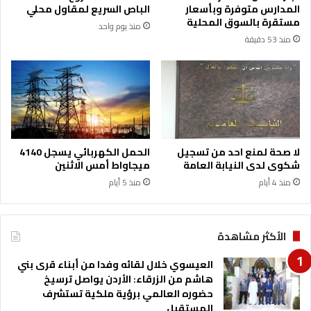
ا
المدارس متوفرة وبأسعار
الباص السريع لمقاول محلي
ل
مستقرة بالسوق المحلية
منذ يوم واحد
ش
منذ 53 دقيقة
خ
ص
ي
ة
(
أ
س
م
لا صحة لمنع احد من تسجيل
الحمل الكهربائي يسجل 4140
ا
شكوى لدى النيابة العامة
ميجاواط أمس الاثنين
ء
منذ 4 أيام
منذ 5 أيام
)
الأكثر مشاهدة
العيسوي خلال لقائه وفدا من أبناء قرى بني
هاشم من الزرقاء: الأردن يواصل ترسيخ
حضوره العالمي برؤية ملكية تستشرف
المستقبل