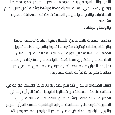
الأولى والأساسية في بناء المجتمعات بغض النظر عن مدى تحضرها
ورقيها , فضلا على العناية بالمرأة وعظاً وإرشاداً وتثقيفاُ من خلال تنظيم
المحاضرات والندوات والدروس العلمية خاصة تلك المتعلقة بالعلوم
الشرعية
‎وتقوم المديرية بالعديد من الأعمال منها : طلبات توظيف الوعظ
والإرشاد وطلبات توظيف مشرفات التلاوة والتجويد وطلبات تحويل
الجمعيات الاسلامية الى دور قرآن كريم تابعة للوزارة , واستقبال
الملاحظات والشكاوي فيما يتعلق بالواعظات والمشرفات , وطلبات
نقل دور القرآن من مسجد لآخر , وتحويل من مسمى لمسمى آخر ,
وطلبات فتح مراكز قرآنية تابعة للمديرية .
‎وبينت الدكتورة الرشدان بأنه يتبع للمديرية 33 مركزاً وقسما موزعة في
مختلف مناطق المملكة من شمالها لجنوبها , لافتة الى أن يوجد في
المديرية 625 واعظة , ويشرف عليها 2200 مشرف , لافتة الى ان
المديرية تشرف على المسابقة الدولية الهاشمية لتحفيظ القرآن الكريم
والتي يشارك بها اعداد كبيرة من المراكز القرآنية بالمملكة ومن 49