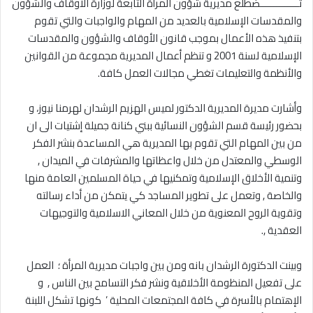
‎تَــــــــــــــضطلع مديرية شؤون المرأة التابعة لوزارة الأوقاف والشؤون
والمقدسات الإسلامية بالعديد من المهام والواجبات والتي تقوم
بتنفيذ هذه الأعمال بموجب قانون الأوقاف والشؤون والمقدسات
الإسلامية لسنة 2001 و تنظم أعمال المديرية مجموعة من القوانين
والأنظمة والتعليمات تغطي مجالات العمل كافة.
‎وأشارت مديرة المديرية الدكتور لميس الهزيم الرشدان لهرمنا نيوز، و
بحضور رئيسة قسم الشؤون النسائية ببني كنانة جميلة إشتيات الى ان
من بين المهام التي تقوم بها المديرية هي المساعدة بنشر الفكر
الوسطي والمعتدل من خلال واعظاتها والمشرفات في الميدان ,
وتنمية الأخلاق الإسلامية وتمكنيها في حياة المسلمين العامة منها
والخاصة , وتعمل على تطوير المساجد كي يتمكن من أداء رسالته
وتقوية الروح المعنوية من خلال المعاني الاسلامية والتوجيهات
العقدية ,.
‎وبينت الدكتورة الرشدان بانه ومن بين واجبات مديرية المرأة ؛ العمل
على تفعيل المنظومة الأخلاقية ونشر فكر التسامح بين الناس , و
الإهتمام بالأسرة في كافة المجتمعات المحلية ’ كونها تشكل اللبنة