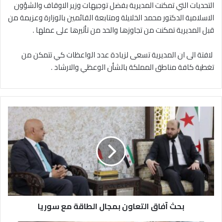
التحديات التي تمكنت المديرية بفضل توجيهات وزير الاوقاف والشؤون
الاسلامية الدكتور محمد الخلايلة ومتابعة القائمين بالوزارة وعزيمة من
قبل المديرية تمكنت من تجاوزها والحد من تأثيرها على عملها .
‎ لافتة الى ان المديرية تسعى لزيادة عدد الواعظات كي تتمكن من
تغطية كافة مناطق المملكة بالشأن الوعظي والارشاد .
ب
ح
ث
آ
ف
ا
ق
ا
ل
بحث آفاق التعاون بمجال الطاقة مع سوريا
ت
ع