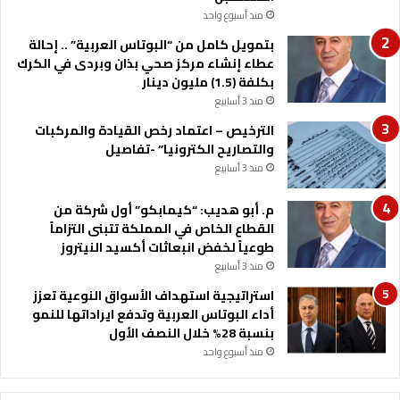
منذ أسبوع واحد
بتمويل كامل من “البوتاس العربية” .. إحالة
عطاء إنشاء مركز صحي بذان وبردى في الكرك
بكلفة (1.5) مليون دينار
منذ 3 أسابيع
الترخيص – اعتماد رخص القيادة والمركبات
والتصاريح الكترونيا” -تفاصيل
منذ 3 أسابيع
م. أبو هديب: “كيمابكو” أول شركة من
القطاع الخاص في المملكة تتبنى التزاماً
طوعياً لخفض انبعاثات أكسيد النيتروز
منذ 3 أسابيع
استراتيجية استهداف الأسواق النوعية تعزز
أداء البوتاس العربية وتدفع ايراداتها للنمو
بنسبة 28% خلال النصف الأول
منذ أسبوع واحد