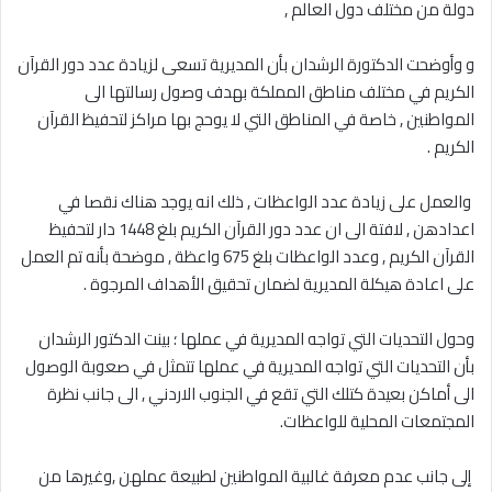
دولة من مختلف دول العالم ,
‎و وأوضحت الدكتورة الرشدان بأن المديرية تسعى لزيادة عدد دور القرآن
الكريم في مختلف مناطق المملكة بهدف وصول رسالتها الى
المواطنين , خاصة في المناطق التي لا يوحج بها مراكز لتحفيظ القرآن
الكريم .
‎ والعمل على زيادة عدد الواعظات , ذلك انه يوجد هناك نقصا في
اعدادهن , لافتة الى ان عدد دور القرآن الكريم بلغ 1448 دار لتحفيظ
القرآن الكريم , وعدد الواعظات بلغ 675 واعظة , موضحة بأنه تم العمل
على اعادة هيكلة المديرية لضمان تحقيق الأهداف المرجوة .
‎وحول التحديات التي تواجه المديرية في عملها ؛ بينت الدكتور الرشدان
بأن التحديات التي تواجه المديرية في عملها تتمثل في صعوبة الوصول
الى أماكن بعيدة كتلك التي تقع في الجنوب الاردني , الى جانب نظرة
المجتمعات المحلية للواعظات.
‎ إلى جانب عدم معرفة غالبية المواطنين لطبيعة عملهن ,وغيرها من