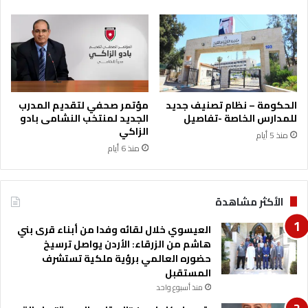
ت
ر
ك
ي
ة
ل
ل
الحكومة – نظام تصنيف جديد
مؤتمر صحفي لتقديم المدرب
ج
للمدارس الخاصة -تفاصيل
الجديد لمنتخب النشامى بادو
و
الزاكي
منذ 5 أيام
ل
منذ 6 أيام
ف
ع
ل
ى
الأكثر مشاهدة
م
ل
العيسوي خلال لقائه وفدا من أبناء قرى بني
ا
هاشم من الزرقاء: الأردن يواصل ترسيخ
ع
حضوره العالمي برؤية ملكية تستشرف
ب
المستقبل
أ
منذ أسبوع واحد
ي