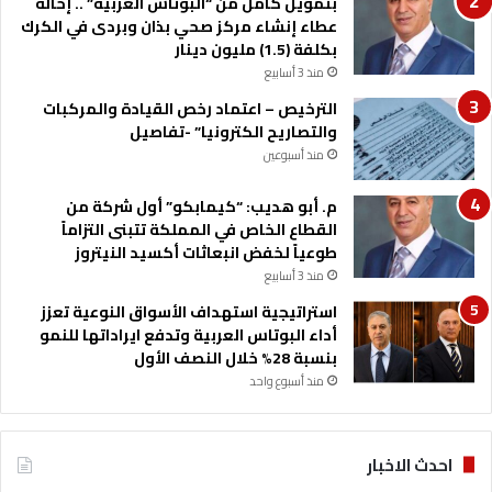
بتمويل كامل من “البوتاس العربية” .. إحالة
ل
عطاء إنشاء مركز صحي بذان وبردى في الكرك
ة
بكلفة (1.5) مليون دينار
ا
منذ 3 أسابيع
ل
ع
الترخيص – اعتماد رخص القيادة والمركبات
ق
والتصاريح الكترونيا” -تفاصيل
ب
منذ أسبوعين
ة
م. أبو هديب: “كيمابكو” أول شركة من
القطاع الخاص في المملكة تتبنى التزاماً
طوعياً لخفض انبعاثات أكسيد النيتروز
منذ 3 أسابيع
استراتيجية استهداف الأسواق النوعية تعزز
أداء البوتاس العربية وتدفع ايراداتها للنمو
بنسبة 28% خلال النصف الأول
منذ أسبوع واحد
احدث الاخبار