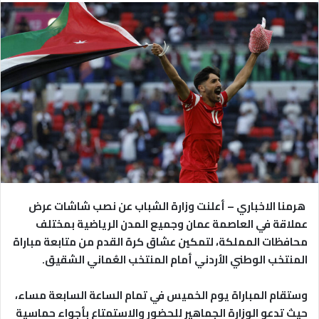
هرمنا الاخباري – أعلنت وزارة الشباب عن نصب شاشات عرض
عملاقة في العاصمة عمان وجميع المدن الرياضية بمختلف
محافظات المملكة، لتمكين عشاق كرة القدم من متابعة مباراة
المنتخب الوطني الأردني أمام المنتخب العُماني الشقيق.
وستقام المباراة يوم الخميس في تمام الساعة السابعة مساء،
حيث تدعو الوزارة الجماهير للحضور والاستمتاع بأجواء حماسية