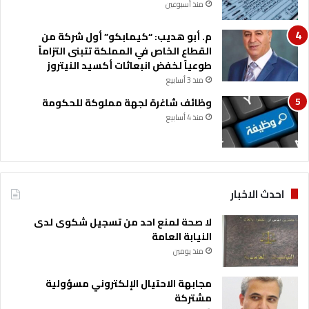
منذ أسبوعين
م. أبو هديب: “كيمابكو” أول شركة من
القطاع الخاص في المملكة تتبنى التزاماً
طوعياً لخفض انبعاثات أكسيد النيتروز
منذ 3 أسابيع
وظائف شاغرة لجهة مملوكة للحكومة
منذ 4 أسابيع
احدث الاخبار
لا صحة لمنع احد من تسجيل شكوى لدى
النيابة العامة
منذ يومين
مجابهة الاحتيال الإلكتروني مسؤولية
مشتركة