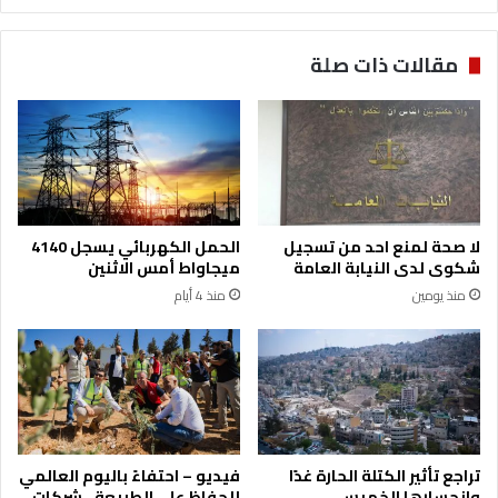
ن
ك
ا
ت
مقالات ذات صلة
ع
د
ة
ع
ا
و
ل
ل
أ
ل
ر
ا
د
ل
ن
ت
لا صحة لمنع احد من تسجيل
الحمل الكهربائي يسجل 4140
ز
شكوى لدى النيابة العامة
ميجاواط أمس الاثنين
ا
منذ يومين
منذ 4 أيام
م
ب
ذ
ب
ح
ا
ل
أ
تراجع تأثير الكتلة الحارة غدًا
فيديو – احتفاءً باليوم العالمي
ض
وانحسارها الخميس
للحفاظ على الطبيعة.. شركات