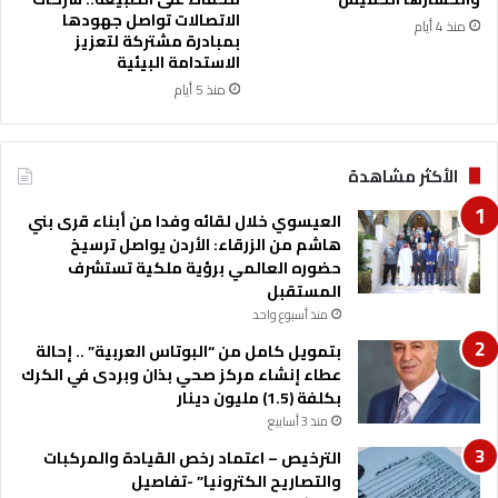
ا
الاتصالات تواصل جهودها
منذ 4 أيام
ح
بمبادرة مشتركة لتعزيز
ي
الاستدامة البيئية
ف
منذ 5 أيام
ي
ا
ل
الأكثر مشاهدة
أ
م
العيسوي خلال لقائه وفدا من أبناء قرى بني
ا
هاشم من الزرقاء: الأردن يواصل ترسيخ
ك
حضوره العالمي برؤية ملكية تستشرف
ن
المستقبل
ا
منذ أسبوع واحد
ل
م
بتمويل كامل من “البوتاس العربية” .. إحالة
خ
عطاء إنشاء مركز صحي بذان وبردى في الكرك
ص
بكلفة (1.5) مليون دينار
ص
منذ 3 أسابيع
ة
الترخيص – اعتماد رخص القيادة والمركبات
والتصاريح الكترونيا” -تفاصيل