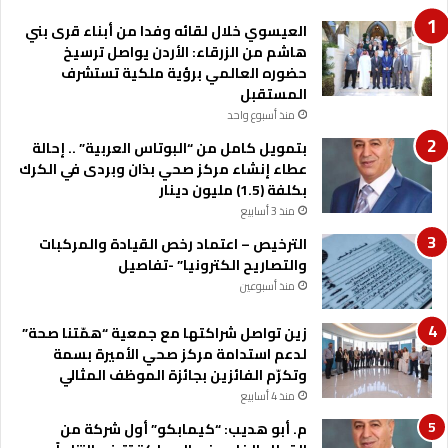
العيسوي خلال لقائه وفدا من أبناء قرى بني
هاشم من الزرقاء: الأردن يواصل ترسيخ
حضوره العالمي برؤية ملكية تستشرف
المستقبل
منذ أسبوع واحد
بتمويل كامل من “البوتاس العربية” .. إحالة
عطاء إنشاء مركز صحي بذان وبردى في الكرك
بكلفة (1.5) مليون دينار
منذ 3 أسابيع
الترخيص – اعتماد رخص القيادة والمركبات
والتصاريح الكترونيا” -تفاصيل
منذ أسبوعين
زين تواصل شراكتها مع جمعية “همّتنا صحة”
لدعم استدامة مركز صحي الأميرة بسمة
وتكرّم الفائزين بجائزة الموظف المثالي
منذ 4 أسابيع
م. أبو هديب: “كيمابكو” أول شركة من