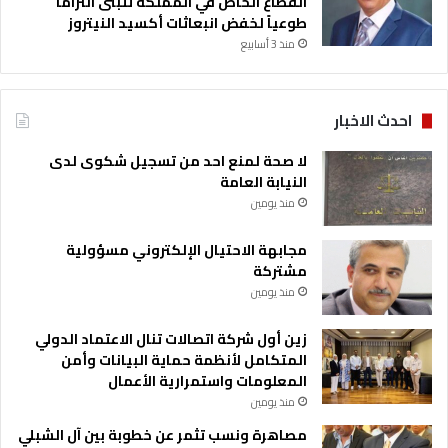
القطاع الخاص في المملكة تتبنى التزاماً
طوعياً لخفض انبعاثات أكسيد النيتروز
منذ 3 أسابيع
احدث الاخبار
لا صحة لمنع احد من تسجيل شكوى لدى
النيابة العامة
منذ يومين
مجابهة الاحتيال الإلكتروني مسؤولية
مشتركة
منذ يومين
زين أول شركة اتصالات تنال الاعتماد الدولي
المتكامل لأنظمة حماية البيانات وأمن
المعلومات واستمرارية الأعمال
منذ يومين
مصاهرة ونسب تثمر عن خطوبة بين آل الشبلي