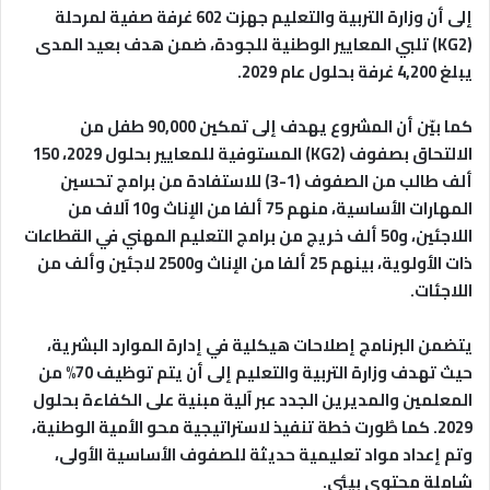
إلى أن وزارة التربية والتعليم جهزت 602 غرفة صفية لمرحلة
(KG2) تلبي المعايير الوطنية للجودة، ضمن هدف بعيد المدى
يبلغ 4,200 غرفة بحلول عام 2029.
كما بيّن أن المشروع يهدف إلى تمكين 90,000 طفل من
الالتحاق بصفوف (KG2) المستوفية للمعايير بحلول 2029، 150
ألف طالب من الصفوف (1-3) للاستفادة من برامج تحسين
المهارات الأساسية، منهم 75 ألفا من الإناث و10 آلاف من
اللاجئين، و50 ألف خريج من برامج التعليم المهني في القطاعات
ذات الأولوية، بينهم 25 ألفا من الإناث و2500 لاجئين وألف من
اللاجئات.
يتضمن البرنامج إصلاحات هيكلية في إدارة الموارد البشرية،
حيث تهدف وزارة التربية والتعليم إلى أن يتم توظيف 70% من
المعلمين والمديرين الجدد عبر آلية مبنية على الكفاءة بحلول
2029. كما طُورت خطة تنفيذ لاستراتيجية محو الأمية الوطنية،
وتم إعداد مواد تعليمية حديثة للصفوف الأساسية الأولى،
شاملة محتوى بيئي.