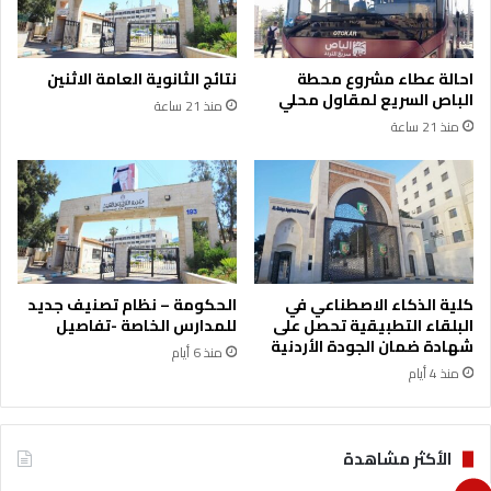
ل
ق
م
ر
ن
ش
احالة عطاء مشروع محطة
نتائج الثانوية العامة الاثنين
ح
ل
الباص السريع لمقاول محلي
منذ 21 ساعة
ل
ل
منذ 21 ساعة
ة
غ
و
ر
ت
ا
س
م
ج
ي
ل
ه
كلية الذكاء الاصطناعي في
الحكومة – نظام تصنيف جديد
ا
البلقاء التطبيقية تحصل على
للمدارس الخاصة -تفاصيل
ل
شهادة ضمان الجودة الأردنية
منذ 6 أيام
ص
منذ 4 أيام
ن
د
و
ق
الأكثر مشاهدة
د