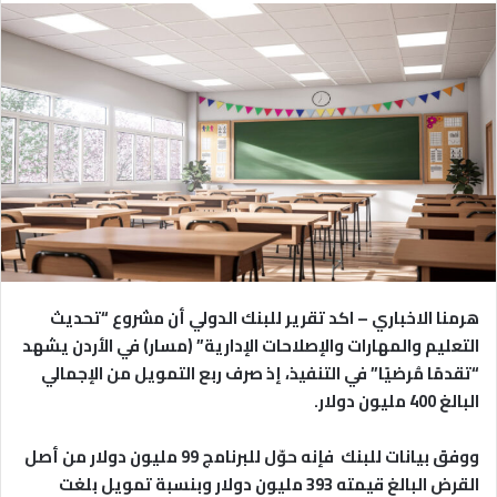
هرمنا الاخباري – اكد تقرير للبنك الدولي أن مشروع “تحديث
التعليم والمهارات والإصلاحات الإدارية” (مسار) في الأردن يشهد
“تقدمًا مُرضيًا” في التنفيذ، إذ صرف ربع التمويل من الإجمالي
البالغ 400 مليون دولار.
ووفق بيانات للبنك فإنه حوّل للبرنامج 99 مليون دولار من أصل
القرض البالغ قيمته 393 مليون دولار وبنسبة تمويل بلغت