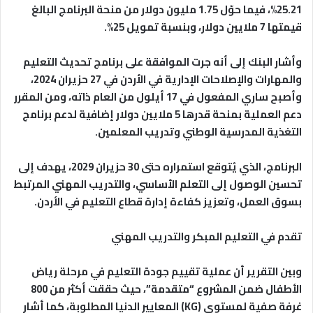
25.21%، فيما حوّل 1.75 مليون دولار من منحة البرنامج البالغ
قيمتها 7 ملايين دولار، وبنسبة تمويل 25%.
وأشار البنك إلى أنه جرت الموافقة على برنامج تحديث التعليم
والمهارات والإصلاحات الإدارية في الأردن في 27 حزيران 2024،
وأصبح ساري المفعول في 17 أيلول من العام ذاته، ومن المقرر
دعم العملية بمنحة قدرها 5 ملايين دولار إضافية لدعم برنامج
التغذية المدرسية الوطني وتدريب المعلمين.
البرنامج، الذي يُتوقع استمراره حتى 30 حزيران 2029، يهدف إلى
تحسين الوصول إلى التعلم الأساسي، والتدريب المهني المرتبط
بسوق العمل، وتعزيز كفاءة إدارة قطاع التعليم في الأردن.
تقدم في التعليم المبكر والتدريب المهني
وبين التقرير أن عملية تقييم جودة التعليم في مرحلة رياض
الأطفال ضمن المشروع “متقدمة”، حيث حققت أكثر من 800
غرفة صفية لمستوى (KG) المعايير الدنيا المطلوبة، كما أشار