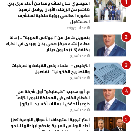
ع
العيسوي خلال لقائه وفدا من أبناء قرى بني
م
هاشم من الزرقاء: الأردن يواصل ترسيخ
ا
حضوره العالمي برؤية ملكية تستشرف
ل
المستقبل
ج
منذ أسبوع واحد
م
بتمويل كامل من “البوتاس العربية” .. إحالة
ع
عطاء إنشاء مركز صحي بذان وبردى في الكرك
ي
بكلفة (1.5) مليون دينار
ا
منذ 3 أسابيع
ت
الترخيص – اعتماد رخص القيادة والمركبات
والتصاريح الكترونيا” -تفاصيل
منذ 3 أسابيع
م. أبو هديب: “كيمابكو” أول شركة من
القطاع الخاص في المملكة تتبنى التزاماً
طوعياً لخفض انبعاثات أكسيد النيتروز
منذ 3 أسابيع
استراتيجية استهداف الأسواق النوعية تعزز
أداء البوتاس العربية وتدفع ايراداتها للنمو