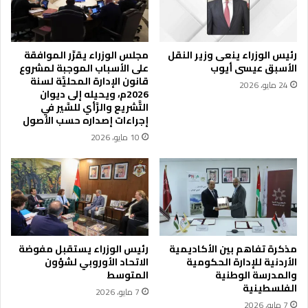
ت
ي
ع
ا
د
ر
ي
ة
رئيس الوزراء ينعى وزير النقل
مجلس الوزراء يقرِّر الموافقة
ن
إ
الأسبق عيسى أيوب
على الأسباب الموجبة لمشروع
ت
ل
قانون الإدارة المحليَّة لسنة
24 مايو، 2026
ت
ى
2026م، ويحيله إلى ديوان
ض
أ
التَّشريع والرَّأي للسَّير في
م
ل
إجراءات إصداره حسب الأصول
ن
م
10 مايو، 2026
ح
ا
و
ن
ا
ي
ف
ا
ز
م
ا
د
مذكرة تفاهم بين الأكاديمية
رئيس الوزراء يستقبل مفوضة
الأردنية للإدارة الحكومية
الاتحاد الأوروبي لشؤون
ي
والمدرسة الوطنية
المتوسط
ة
الفلسطينية
ل
7 مايو، 2026
ل
7 مايو، 2026