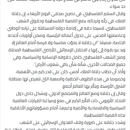
حد سواء.
وقال السفير الفلسطيني، في تصريح صحفي اليوم الأربعاء، إن جلالة
الملك، في حِلّه وترحاله، يضع القضية الفلسطينية وحقوق الشعب
الفلسطيني، لاسيما حقه في إقامة دولته المستقلة على ترابه الوطني
وعاصمتها القدس، على جدول أعماله الرئيسية، وضمن أولويات أجندته
الخاصة، مضيفا “ان جلالته لا يفوّت مناسبة ولا فرصة أمام العالم إلا
ويدعو بقوة إلى إنهاء الاحتلال الإسرائيلي للأراضي الفلسطينية المحتلة،
ومنح الشعب الفلسطيني كامل حقوقه الإنسانية والسياسية، وفي
جميع المجالات الأخرى، شأنه شأن باقي شعوب الأرض”.
وأكد أن خطاب جلالة الملك، أمس، كان على قدر كبير من الأهمية،
وخصوصا في هذه الظروف الخطيرة والصعبة التي تتعرض لها منطقة
الشرق الأوسط، ويتأثر بها العالم أجمع.
وقال إن جلالته وضع العالم والمجتمع الدولي، وبشكل خاص دول
الاتحاد الأوروبي ذات التأثير الكبير في صنع وصياغة القرارات العالمية
السياسية والاقتصادية والأمنية وغيرها، أمام مسؤولياتهم الأخلاقية
تجاه القضية الفلسطينية.
وشدد جلالته على ضرورة وقف العدوان الإسرائيلي على الشعب
الفلسطيني، وإنهاء حرب الإبادة الجماعية التي يتعرض لها في قطاع غزة