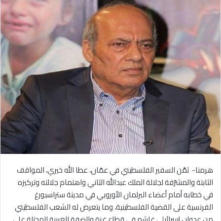
هرمنا- ثمَّن السفير الفلسطيني في عمّان، عطا الله خيري، المواقف
الثابتة والمشرّفة لجلالة الملك عبدالله الثاني واهتمام جلالته وتركيزه
في خطابه أمام أعضاء البرلمان الأوروبي في مدينة ستراسبورغ
الفرنسية على القضية الفلسطينية، وما يتعرض له الشعب الفلسطيني
من عدوان إسرائيلي غاشم في قطاع غزة والضفة الغربية المحتلة على