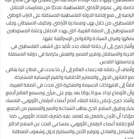
خاصة، وفي عموم الأراضي الفلسطينية، محذرًا من ممارسات الاحتلال
الرامية إلى منع إقامة الدولة الفلسطينية المستقلة على التراب الوطني
الفلسطيني، من خلال نهب ومصادرة الأراضي، وتكثيف الاستيطان، وجلب
المستوطنين إلى الضفة الغربية، التي يهدد الاحتلال وغلاة المستوطنين
بضمّها وفرض السيادة والقوانين الإسرائيلية عليها.
وأشار خيري إلى أن جلالة الملك جدد تأكيد حق الشعب الفلسطيني في
الحرية والاستقلال وتقرير المصير، والعيش بكرامة في دولته المستقلة
وعاصمتها القدس.
وأضاف أن جلالته نبّه زعماء العالم إلى أن ما يحدث في قطاع غزة يتنافى
مع القانون الدولي والمعايير الأخلاقية والقيم الإنسانية المشتركة،
لافتًا إلى الانتهاكات الجسيمة والمتكررة التي تحدث في الضفة الغربية،
وأن الأوضاع تزداد سوءًا يومًا بعد يوم على مرأى ومسمع العالم أجمع.
وأشاد خيري بإعلان جلالة الملك، أمام أعضاء البرلمان الأوروبي، التمسك
بخيار وطريق السلام، الذي يتطلب الشجاعة والصبر والتصميم من الجميع،
مؤكدا أن الأردن بالفعل بلد يُعتمد عليه كشريك للاتحاد الأوروبي، كما
أبلغ جلالته أعضاء البرلمان الأوروبي، بمساعي البحث عن السلام الدائم
والشامل والعادل، وتوفير الأمن والاستقرار لدول وشعوب المنطقة