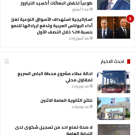
طوعياً لخفض انبعاثات أكسيد النيتروز
منذ 3 أسابيع
استراتيجية استهداف الأسواق النوعية تعزز
أداء البوتاس العربية وتدفع ايراداتها للنمو
بنسبة 28% خلال النصف الأول
منذ أسبوع واحد
احدث الاخبار
احالة عطاء مشروع محطة الباص السريع
لمقاول محلي
منذ يوم واحد
نتائج الثانوية العامة الاثنين
منذ يوم واحد
لا صحة لمنع احد من تسجيل شكوى لدى
النيابة العامة