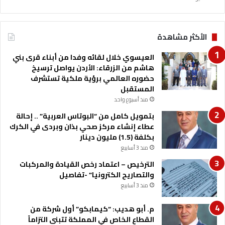
ع
ا
م
الأكثر مشاهدة
ل
ي
العيسوي خلال لقائه وفدا من أبناء قرى بني
ن
هاشم من الزرقاء: الأردن يواصل ترسيخ
ب
حضوره العالمي برؤية ملكية تستشرف
ا
المستقبل
ل
منذ أسبوع واحد
ب
و
بتمويل كامل من “البوتاس العربية” .. إحالة
ت
عطاء إنشاء مركز صحي بذان وبردى في الكرك
ا
بكلفة (1.5) مليون دينار
س
منذ 3 أسابيع
الترخيص – اعتماد رخص القيادة والمركبات
والتصاريح الكترونيا” -تفاصيل
منذ 3 أسابيع
م. أبو هديب: “كيمابكو” أول شركة من
القطاع الخاص في المملكة تتبنى التزاماً