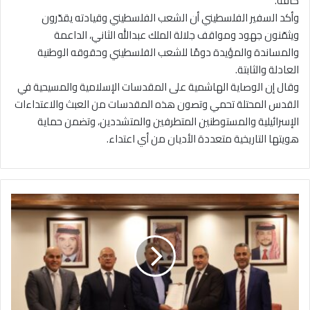
كافة.
وأكد السفير الفلسطيني أن الشعب الفلسطيني وقيادته يقدّرون
ويثمّنون جهود ومواقف جلالة الملك عبدالله الثاني، الداعمة
والمساندة والمؤيدة دومًا للشعب الفلسطيني وحقوقه الوطنية
العادلة والثابتة.
وقال إن الوصاية الهاشمية على المقدسات الإسلامية والمسيحية في
القدس المحتلة تحمي وتصون هذه المقدسات من العبث والاعتداءات
الإسرائيلية والمستوطنين المتطرفين والمتشددين، وتضمن حماية
هويتها التاريخية متعددة الأديان من أي اعتداء.
ا
ت
ف
ا
ق
ي
ة
ج