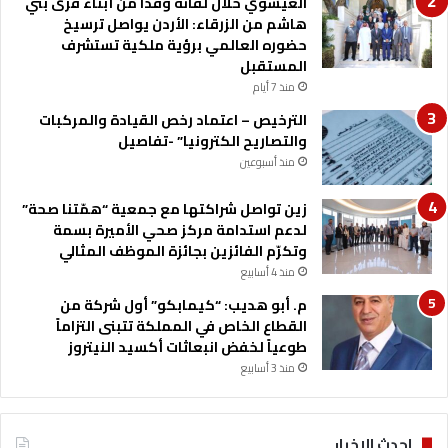
العيسوي خلال لقائه وفدا من أبناء قرى بني
د
هاشم من الزرقاء: الأردن يواصل ترسيخ
ي
حضوره العالمي برؤية ملكية تستشرف
ن
المستقبل
ا
منذ 7 أيام
ر
ف
الترخيص – اعتماد رخص القيادة والمركبات
ي
والتصاريح الكترونيا” -تفاصيل
ا
منذ أسبوعين
ل
ب
زين تواصل شراكتها مع جمعية “همّتنا صحة”
ل
لدعم استدامة مركز صحي الأميرة بسمة
ق
وتكرّم الفائزين بجائزة الموظف المثالي
ا
منذ 4 أسابيع
ء
م. أبو هديب: “كيمابكو” أول شركة من
القطاع الخاص في المملكة تتبنى التزاماً
طوعياً لخفض انبعاثات أكسيد النيتروز
منذ 3 أسابيع
احدث الاخبار