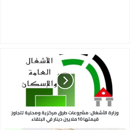
و
ز
ا
ر
ة
ا
ل
أ
ش
وزارة الأشغال: مشروعات طرق مركزية ومحلية تتجاوز
غ
ا
قيمتها 10ملايين دينار في البلقاء
ل