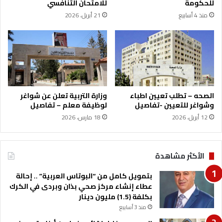
للحكومة
للامتحان التنافسي
ة
ل
منذ 4 أسابيع
21 أبريل، 2026
ت
م
ت
س
ج
ت
ا
ج
و
د
ز
ا
ق
ت
ي
ا
الصحه – تطلب تعيين اطباء
وزارة التربية تعلن عن شواغر
م
ل
وشواغر للتعيين -تفاصيل
لوظيفة معلم – تفاصيل
ت
ا
12 أبريل، 2026
18 مارس، 2026
ه
ق
ا
ل
1
ي
0
م
الأكثر مشاهدة
م
ي
ل
ة
بتمويل كامل من “البوتاس العربية” .. إحالة
ا
عطاء إنشاء مركز صحي بذان وبردى في الكرك
ي
بكلفة (1.5) مليون دينار
ي
منذ 3 أسابيع
ن