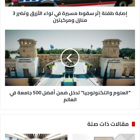
ة
إصابة طفلة إثر سقوط مسيرة في لواء الأزرق وتضرر 3
إ
ث
منازل ومركبتين
ر
س
"
ق
ا
و
ل
ط
ع
م
ل
س
و
ي
م
ر
و
ة
ا
ف
"العلوم والتكنولوجيا" تدخل ضمن أفضل 500 جامعة في
ل
ي
ت
العالم
ل
ك
و
ن
ا
و
مقالات ذات صلة
ء
ل
ا
و
ل
ج