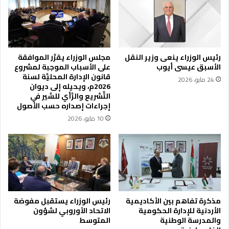
أ
ي
ز
ا
ر
"
ق
ت
و
د
رئيس الوزراء ينعى وزير النقل
مجلس الوزراء يقرِّر الموافقة
ت
خ
الأسبق عيسى أيوب
على الأسباب الموجبة لمشروع
ض
ل
قانون الإدارة المحليَّة لسنة
24 مايو، 2026
ر
ض
2026م، ويحيله إلى ديوان
ر
م
التَّشريع والرَّأي للسَّير في
3
ن
إجراءات إصداره حسب الأصول
م
أ
10 مايو، 2026
ن
ف
ا
ض
ز
ل
ل
5
و
0
م
0
ر
ج
ك
ا
مذكرة تفاهم بين الأكاديمية
رئيس الوزراء يستقبل مفوضة
ب
الأردنية للإدارة الحكومية
الاتحاد الأوروبي لشؤون
م
والمدرسة الوطنية
المتوسط
ت
ع