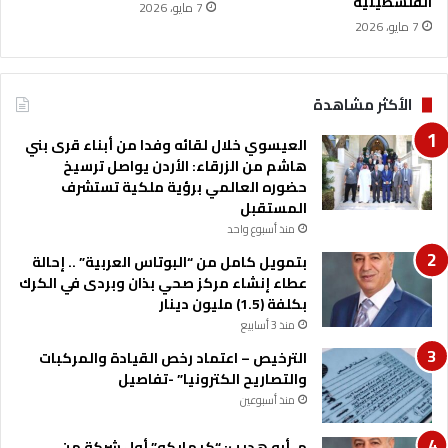
الفلسطينية
ي
ة
7 مايو، 2026
ن
7 مايو، 2026
ف
ي
ا
ل
الأكثر مشاهدة
ع
ا
العيسوي خلال لقائه وفدا من أبناء قرى بني
ل
هاشم من الزرقاء: الأردن يواصل ترسيخ
م
حضوره العالمي برؤية ملكية تستشرف
المستقبل
منذ أسبوع واحد
بتمويل كامل من “البوتاس العربية” .. إحالة
عطاء إنشاء مركز صحي بذان وبردى في الكرك
بكلفة (1.5) مليون دينار
منذ 3 أسابيع
الترخيص – اعتماد رخص القيادة والمركبات
والتصاريح الكترونيا” -تفاصيل
منذ أسبوعين
م. أبو هديب: “كيمابكو” أول شركة من